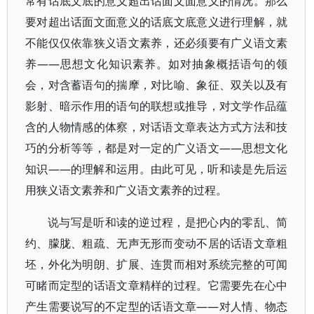
常有话底文底的意义超出话面文面意义的情况。那么
要对超出话面文面意义的话底文底意义进行理解，就
不能仅仅依靠狭义语文素养，还必须要有广义语文素
养——思想文化知识素养。如对抽象概括语句的领
会，对含蓄语句的揣摩，对比喻、象征、双关以及有
影射、暗示作用的语句的联想或推导，对文学作品蕴
含的人物情感的体察，对话语文章表达方式方法和技
巧的分析等等，都是对一定的广义语文——思想文化
知识——的理解和运用。由此可见，听和读是先后运
用狭义语文素养和广义语文素养的过程。
说与写是听和读的逆过程，是把心内的零乱、简
约、朦胧、粗疏、无声无形而变动不居的话语文章粗
坯，外化为明朗、扩展、连贯而相对系统完整的可闻
可睹而定型的话语文章精样的过程。它需要先在心中
产生需要说写的不定型的话语文章——对人情、物态