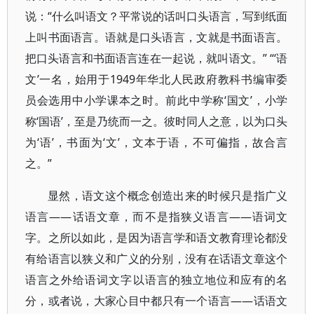
说：“什么叫语文？平常说的话叫口头语言，写到纸面
上叫书面语言。语就是口头语言，文就是书面语言。
把口头语言和书面语言连在一起说，就叫语文。” “‘语
文’一名，始用于1949年华北人民政府教科书编审委
员会选用中小学课本之时。前此中学称‘国文’，小学
称‘国语’，至是乃统而一之。彼时同人之意，以为口头
为‘语’，书面为‘文’，文本于语，不可偏指，故合言
之。”
显然，语文这个概念创造出来的时候只是指广义
语言——话语文章，而不是指狭义语言——语词文
字。之所以如此，是因为语言学和语文教育理论都没
有给语言以狭义和广义的分别，没有在话语文章这个
语言之外给语词文字以语言的独立地位和应有的名
分，或者说，大家心目中都只有一个语言——话语文