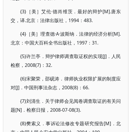
{3}［美］艾伦·德肖维茨．最好的辩护[M].唐东
交，译.北京：法律出版社，1994：483.
{4}［美］理查德·A·波斯纳．法律的经济分析[M].
北京：中国大百科全书出版社，1997：31.
{5}许兰亭．辩护律师调查取证权的实现[J]．人民
检察，2008(7)：32.
{6}宋聚荣，邵砚涛．律师执业权限扩展的制度应
对[J]．中国刑事法杂志，2008(8)：66.
{7}刘清生．关于律师会见阅卷调查取证的有关问
题[N]．检察日报，2008-07-08(3).
{8}樊索义．事诉讼法修改专题研究报告[M]．北