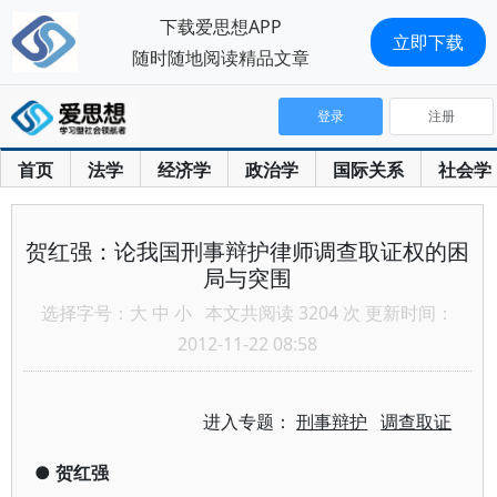
下载爱思想APP
立即下载
随时随地阅读精品文章
登录
注册
首页
法学
经济学
政治学
国际关系
社会学
贺红强：论我国刑事辩护律师调查取证权的困
局与突围
选择字号：
大
中
小
本文共阅读 3204 次 更新时间：
2012-11-22 08:58
进入专题：
刑事辩护
调查取证
●
贺红强