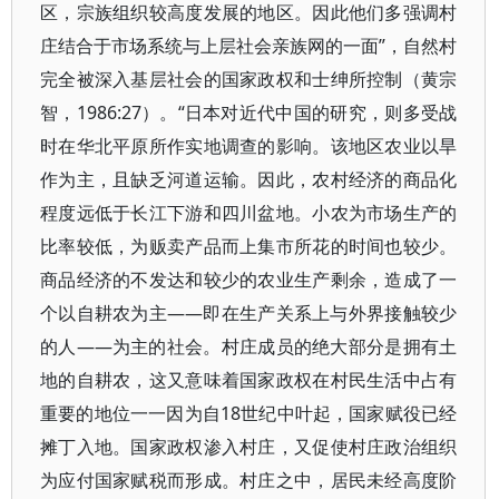
区，宗族组织较高度发展的地区。因此他们多强调村
庄结合于市场系统与上层社会亲族网的一面”，自然村
完全被深入基层社会的国家政权和士绅所控制（黄宗
智，1986:27）。“日本对近代中国的研究，则多受战
时在华北平原所作实地调查的影响。该地区农业以旱
作为主，且缺乏河道运输。因此，农村经济的商品化
程度远低于长江下游和四川盆地。小农为市场生产的
比率较低，为贩卖产品而上集市所花的时间也较少。
商品经济的不发达和较少的农业生产剩余，造成了一
个以自耕农为主——即在生产关系上与外界接触较少
的人——为主的社会。村庄成员的绝大部分是拥有土
地的自耕农，这又意味着国家政权在村民生活中占有
重要的地位一一因为自18世纪中叶起，国家赋役已经
摊丁入地。国家政权渗入村庄，又促使村庄政治组织
为应付国家赋税而形成。村庄之中，居民未经高度阶