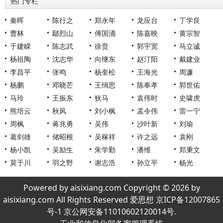
热门专栏
秦晖
陈行之
郑永年
龙应台
丁学良
曹林
鄢烈山
傅国涌
陈嘉映
黄宗智
于建嵘
陈志武
徐贲
郭宇宽
马立诚
杨祖陶
沈志华
向继东
赵汀阳
戴建业
李昌平
张鸣
杨奎松
王海光
周濂
杨鹏
邓晓芒
王缉思
陈奉孝
郭世佑
马玲
王振东
狄马
袁伟时
史啸虎
熊培云
秋风
刘小枫
孟令伟
雷一宁
周枫
蒋兆勇
吴伟
沙叶新
刘瑜
葛剑雄
储昭根
吴稼祥
许之远
袁刚
杨小凯
吴励生
朱学勤
潘维
郑秉文
莫于川
羽之野
谢志浩
孙立平
杨光
Powered by aisixiang.com Copyright © 2026 by
aisixiang.com All Rights Reserved 爱思想 京ICP备12007865
号-1 京公网安备11010602120014号.