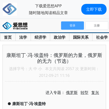
下载爱思想APP
立即下载
随时随地阅读精品文章
登录
注册
首页
法学
经济学
政治学
国际关系
社会学
康斯坦丁·冯·埃盖特：俄罗斯的力量，俄罗斯
的无力（节选）
选择字号：
大
中
小
本文共阅读 2057 次 更新时间：
2012-09-21 11:16
进入专题：
俄罗斯
转型
复兴
●
康斯坦丁·冯·埃盖特