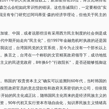
署2011年的人类发展指数上，新加坡排名26位，博茨瓦纳排名
·森怎么会犯如此常识性的错误。这也告诫我们，一定要相信"实
我没有专门研究过阿玛蒂亚·森的经济学理论，但他关于民主的
新加坡、中国，或者说那些没有采用西方民主制度的社会倒是成
代中期开始走向"民主化"，但1997年金融危机时执政的还是国
对我说过，台湾国民党的文官系统，至今为止没有一个部长以上
了。换言之，台湾在一个称职的文官精英政府领导下，成功地抵
主义的民进党政府，8年换6个"行政院长"，是否还能够抵御这
。韩国的"权贵资本主义"确实可以追溯到60年代，当时韩国的
构按照政府官员的意志贷款给和政府关系密切的大公司，但依我
7年开始的民主化成正比，随韩国民主化而来的是经济民族主义的
资，90年代初又实行资本市场自由化，知识界民族主义情绪高