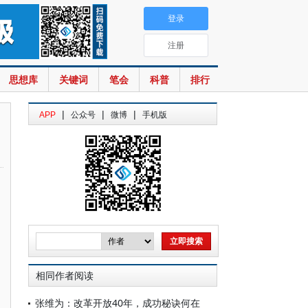
登录
注册
思想库
关键词
笔会
科普
排行
|
|
|
APP
公众号
微博
手机版
相同作者阅读
张维为：改革开放40年，成功秘诀何在