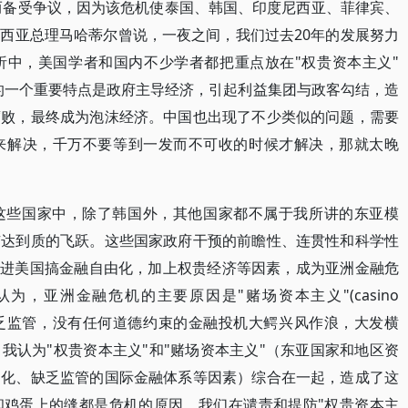
机而备受争议，因为该危机使泰国、韩国、印度尼西亚、菲律宾、
西亚总理马哈蒂尔曾说，一夜之间，我们过去20年的发展努力
析中，美国学者和国内不少学者都把重点放在"权贵资本主义"
是说东亚模式的一个重要特点是政府主导经济，引起利益集团与政客勾结，造
腐败，最终成为泡沫经济。中国也出现了不少类似的问题，需要
来解决，千万不要等到一发而不可收的时候才解决，那就太晚
这些国家中，除了韩国外，其他国家都不属于我所讲的东亚模
有达到质的飞跃。这些国家政府干预的前瞻性、连贯性和科学性
跟进美国搞金融自由化，加上权贵经济等因素，成为亚洲金融危
，亚洲金融危机的主要原因是"赌场资本主义"(casino
融市场缺乏监管，没有任何道德约束的金融投机大鳄兴风作浪，大发横
我认为"权贵资本主义"和"赌场资本主义"（东亚国家和地区资
由化、缺乏监管的国际金融体系等因素）综合在一起，造成了这
和鸡蛋上的缝都是危机的原因。我们在谴责和提防"权贵资本主