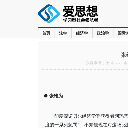
首页
法学
经济学
政治学
国际
张
选择字号：
大
中
小
本文
●
张维为
印度裔诺贝尔经济学奖获得者阿玛蒂亚
度的一系列惩罚"，不知他现在对这场比