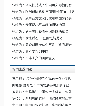
张维为：合法性范式：中国历久弥新的智慧
张维为：欧洲难民危机与“普世价值”的困境
张维为：从中西方文化比较看中国梦的实现
张维为：亲历邓小平与穆加贝谈治国
张维为：从中美比较看中国道路的意义
张维为：读懂乔石 一些回忆与思考
张维为：民众对国会信心不足，政府承诺不能兑现
张维为：请不要误判中国
张维为：民本主义的国际意义
相同主题阅读
黄宗智：“差异化最优”和“纵向一体化”理论对中国的意义
田毅鹏 夏可恒：作为发展参照系的东亚
黄宗智：怎样推进中国农产品纵向一体化物流的发展？——美国、中国和“东亚模式”的比较
罗传芳：新加坡的选择：现代民主的西方模式，还是传统儒家的东亚模式
文贯中：中国的农本社会：告别抑或挽留？