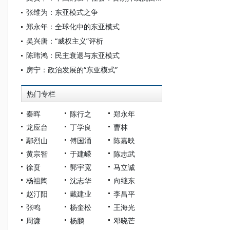
张维为：东亚模式之争
郑永年：全球化中的东亚模式
吴兴唐：“威权主义”评析
陈玮鸿：民主衰退与东亚模式
房宁：政治发展的“东亚模式”
热门专栏
秦晖
陈行之
郑永年
龙应台
丁学良
曹林
鄢烈山
傅国涌
陈嘉映
黄宗智
于建嵘
陈志武
徐贲
郭宇宽
马立诚
杨祖陶
沈志华
向继东
赵汀阳
戴建业
李昌平
张鸣
杨奎松
王海光
周濂
杨鹏
邓晓芒