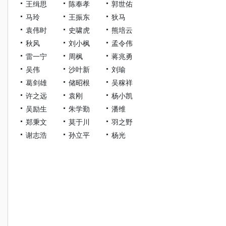
王缉思
陈奉孝
郭世佑
马玲
王振东
狄马
袁伟时
史啸虎
熊培云
秋风
刘小枫
孟令伟
雷一宁
周枫
蒋兆勇
吴伟
沙叶新
刘瑜
葛剑雄
储昭根
吴稼祥
许之远
袁刚
杨小凯
吴励生
朱学勤
潘维
郑秉文
莫于川
羽之野
谢志浩
孙立平
杨光