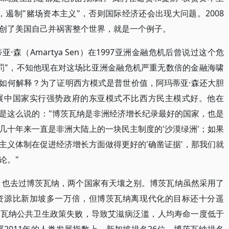
遏制"赌场资本主义"，否则国际经济还会出现大问题。2008
创了美国自己并祸害整个世界，就是一个例子。
森（Amartya Sen）在1997亚洲金融危机后曾说过这个危
罚"，不知他现在对这场比亚洲金融危机严重无数倍的金融海啸
该如何解释？为了证明西方模式是普世价值，阿玛蒂亚·森还大胆
展中国家实行强势政府的东亚模式不比西方民主模式好。他在
是这么说的："博茨瓦纳是非洲经济增长纪录最好的国家，也是
几十年来一直是非洲大陆上的一块民主制度的'沙漠绿洲'；如果
主义体制在促进经济增长方面做得更好的'确凿证据'，那我们就
论。"
，也去过博茨瓦纳，两个国家有天壤之别。博茨瓦纳虽然采用了
资源比新加坡多一万倍，但博茨瓦纳离现代化的目标还十分遥
茨瓦纳公共卫生政策失败，导致艾滋病泛滥，人均寿命一度低于