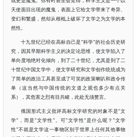
或更是魔鬼。你有时甚至会觉得，科学主义是一个以
天使面目出现的魔鬼，表面上它给文学带来了奇异、
变幻和繁盛，然却从根柢上破坏了文学之为文学的本
然性。
十九世纪已经在高标自己是"科学"的社会历史研
究，因其早期科学主义的决定论思维，使文学陷入了
单向度地绝对化倾向，到了二十世纪，尤其是到了二
十世纪中国文学中，使文学研究和文学创作统统成为
了简单的政治工具甚至成了可笑的政策喇叭和政令传
单（这当然与中国传统的文道之观也多少有点关
系），其危害之烈有目共睹，此处无须赘言。
俄国形式主义批评高标文学研究的对象不是"文
学"，而是"文学性"。可"文学性"是什么呢？"文学
性"不就是文学这一事物区别于世界上任何其他事物