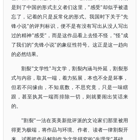
是到了中国的形式主义者们这里，"感受"却似乎被遗
忘了，记着的只是反常化的形式。我国时下关于"先
锋小说"的评判标识，便不是有没有写出从没人写出
过的精神"感受"，而是这作品看上去怪不怪，"怪"成
了我们的"先锋小说"的象征性符号。这正是这一趋向
的必然结果。
割裂"文学性"与文学，割裂内涵与外延，割裂形
式与内容，取其一端，着力拓展，本也不全是坏事，
但若不问缘由，不知底数，不思究竟，只是一味瞎
跟，甚至执其一端而排除一切，则就要闹出笑话来
的。
"割裂"一法在英美新批评派的文论家们那里被用
得更为极端，将作品与环境、作者、读者一律割裂开
来，试图把作品解剖作为文学研究的"生理学"基础，