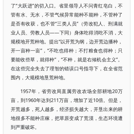
了“大跃进”的切入口。省里领导人不问青红皂白，不
管有水、无水，不管气候异常能种不能种，不管种了
是否有收获，也不管“三类人员”（劳改犯人、刑满就
业人员、劳教人员——下同）身体吃得消吃不消，大
规模地开荒种地。提出“以开荒为纲，边开荒边播种，
开一亩种一亩”，“不吃也得种；不打粮食也得种；只
要能收些草，就得种”，“不种，就是右倾机会主义”。
在这些完全失去了理智的错误口号指导下，在全省范
围内，大规模地垦荒种地。
1957年，省劳改局直属劳改农场全部耕地20万
亩，到1960年达到211万亩，增加了近10倍。但是，
开荒越多，死人越多，经济损失越大，开垦出来的耕
地很多不能种庄稼，把草原变成了荒漠，生态环境遭
到严重破坏。