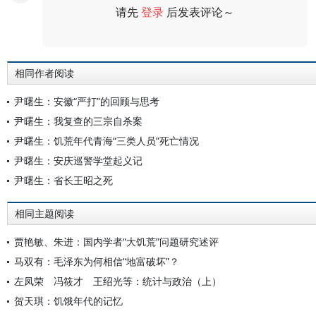
请先
登录
后发表评论～
评论
相同作者阅读
尹曙生：安徽“严打”的回顾与思考
尹曙生：我复查的三宗自杀案
尹曙生：饥荒年代青海“三类人员”死亡情况
尹曙生：安庆巡警学堂起义记
尹曙生：省长王昭之死
相同主题阅读
贾艳敏、朱进：国内学者“大饥荒”问题研究述评
马双有：毛泽东为何相信“地富破坏”？
左凤荣 冯筱才 王绍光等：统计与政治（上）
贺天琪：饥饿年代的记忆