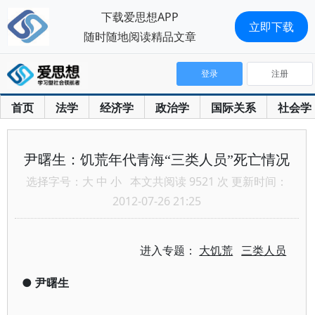
下载爱思想APP
立即下载
随时随地阅读精品文章
登录
注册
首页
法学
经济学
政治学
国际关系
社会学
尹曙生：饥荒年代青海“三类人员”死亡情况
选择字号：
大
中
小
本文共阅读 9521 次 更新时间：
2012-07-26 21:25
进入专题：
大饥荒
三类人员
●
尹曙生