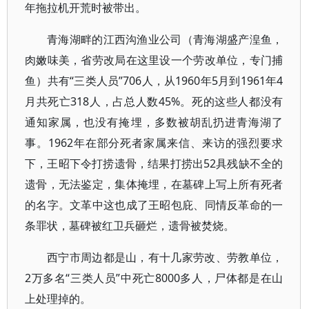
年拖拉机开荒时被带出。
青海湖畔的江西沟渔业公司（青海湖盛产湟鱼，
肉嫩味美，省劳改局在这里设一个劳改单位，专门捕
鱼）共有“三类人员”706人，从1960年5月到1961年4
月共死亡318人，占总人数45%。死的这些人都没有
通知家属，也没有掩埋，多数被胡乱扔进青海湖了
事。1962年在部分死者家属来信、来访的强烈要求
下，王昭下令打捞遗骨，结果打捞出52具残缺不全的
遗骨，无法鉴定，集体掩埋，在墓碑上写上所有死者
的名字。文革中这也成了王昭包庇、同情反革命的一
条罪状，墓碑被红卫兵砸烂，遗骨被焚烧。
西宁市周边都是山，有十几家劳改、劳教单位，
2万多名“三类人员”中死亡8000多人，尸体都是在山
上处理掉的。