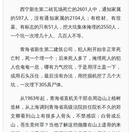
西宁新生第二砖瓦场死亡的2601人中，通知家属
的597人，没有通知家属的2104人；有棺材、有坟
墓、有标志的只有51人，挖大坑集体掩埋的2550人，
一个坑一次埋几十人、几百人不等。
青海省新生第二建筑公司，犯人刚开始非正常死
亡时，死一个埋一个；后来死人多了，掩埋死人的犯
人也奄奄一息，哪有力气挖坑，于是用浮土盖一下，
或用石头压住，最后没有办法，用挖掘机挖了几个大
坑，一次埋下305具尸体。
从1963年起，青海省直机关干部在周边山上植树
造林，从上海调到青海省高级法院担任院长不久的郑
文卿看到山上有很多人骨头，不禁感叹：白骨成丘
山，苍生竟何罪？当他了解这些抛撒在山上遗骨的来