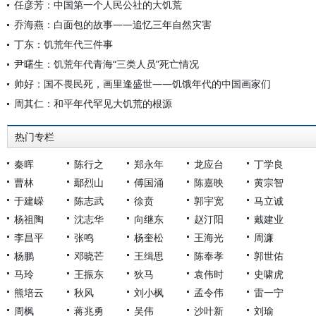
任彦芳：中国第一个人民公社的大饥荒
乔海燕：白面包的故事——追忆三年自然灾害
丁东：饥荒年代三件事
尹曙生：饥荒年代青海“三类人员”死亡情况
帅好：国不畏民死，画里逢盛世——饥饿年代的中国画家们
周其仁：和平年代罕见大饥荒的根源
热门专栏
秦晖
陈行之
郑永年
龙应台
丁学良
曹林
鄢烈山
傅国涌
陈嘉映
黄宗智
于建嵘
陈志武
徐贲
郭宇宽
马立诚
杨祖陶
沈志华
向继东
赵汀阳
戴建业
李昌平
张鸣
杨奎松
王海光
周濂
杨鹏
邓晓芒
王缉思
陈奉孝
郭世佑
马玲
王振东
狄马
袁伟时
史啸虎
熊培云
秋风
刘小枫
孟令伟
雷一宁
周枫
蒋兆勇
吴伟
沙叶新
刘瑜