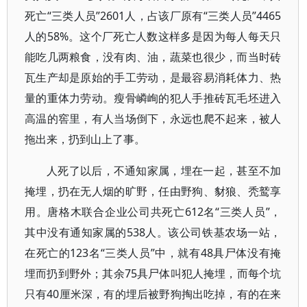
死亡“三类人员”2601人，占该厂原有“三类人员”4465
人的58%。这个厂死亡人数这样多是因为每人每天只
能吃几两粮食，没有肉、油，蔬菜也很少，而当时砖
瓦生产却是原始的手工劳动，是最容易消耗体力、热
量的重体力劳动。瘦骨嶙峋的犯人手推砖瓦毛坯进入
高温的窖里，有人当场倒下，永远也爬不起来，被人
拖出来，扔到山上了事。
人死了以后，不通知家属，埋在一起，甚至不加
掩埋，扔在无人烟的旷野，任由野狗、豺狼、秃鹫享
用。唐格木联合企业公司共死亡612名“三类人员”，
其中没有通知家属的538人。该公司铁基农场一站，
在死亡的123名“三类人员”中，就有48具尸体没有掩
埋而扔到野外；其余75具尸体叫犯人掩埋，而每个坑
只有40厘米深，有的埋后被野狗掏出吃掉，有的在来