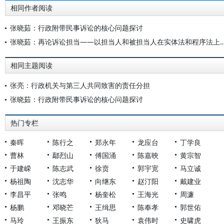
相同作者阅读
张晓茹：行政附带民事诉讼的核心问题探讨
张晓茹：再论诉讼担当——以担当人和被担当人在实体法和
相同主题阅读
张亮：行政机关与第三人共同致害的责任分担
张晓茹：行政附带民事诉讼的核心问题探讨
热门专栏
秦晖
陈行之
郑永年
龙应台
丁学良
曹林
鄢烈山
傅国涌
陈嘉映
黄宗智
于建嵘
陈志武
徐贲
郭宇宽
马立诚
杨祖陶
沈志华
向继东
赵汀阳
戴建业
李昌平
张鸣
杨奎松
王海光
周濂
杨鹏
邓晓芒
王缉思
陈奉孝
郭世佑
马玲
王振东
狄马
袁伟时
史啸虎