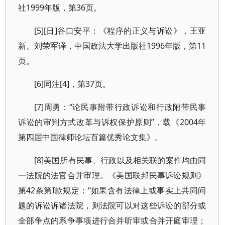
社1999年版，第36页。
[5][日]谷口安平：《程序的正义与诉讼》，王亚
新、刘荣军译，中国政法大学出版社1996年版，第11
页。
[6]同注[4]，第37页。
[7]周勇：“论民事附带行政诉讼和行政附带民事
诉讼的审判方式改革与诉权保护原则”，载《2004年
第四届中国律师论坛百篇优秀论文集》。
[8]美国所有民事、行政以及相关联的案件均由同
一法院的法官合并审理。《美国联邦民事诉讼规则》
第42条第I款规定：“如果含有法律上或事实上共同问
题的诉讼诉诸法院，则法院可以对这些诉讼的部分或
全部争点的系争事项进行合并听审或合并开庭审理；