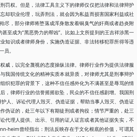
的刑罚权。但是，法律工具主义下的律师仅仅把法律和法律辩护
，忘却职业伦理，玩弄刑法，就会因为私益而损害国家利益或社
消失殆尽，部分律师将堕落成浑身散发着铜臭气的奸商或者趋炎附
有的甚至成为“黑恶势力的帮凶”。比如上文所提到的王吉祥涉黑一
专业知识或者律师身份，实施伪造证据、非法转移犯罪所得等违
一员。
律权威，以完全蔑视的态度操纵法律。律师行业作为提供法律服
度与我国传统文化的精神实质本就异质，对律师尤其是刑事辩护
有组织犯罪的背景下，这种不信任感外化为不满甚至是辱骂的情
生后，律师行业的信誉摇摇欲坠，民众的不信任感剧增。我国刑
辩护人、诉讼代理人毁灭、伪造证据，帮助当事人毁灭、伪造证
或作伪证的，处三年以下有期徒刑或者拘役；情节严重的，处三
诉讼代理人提供、出示、引用的证人证言或者其他证据失实，不
ann-heim曾经指出：刑法反映存在于文化根底的价值，可谓其