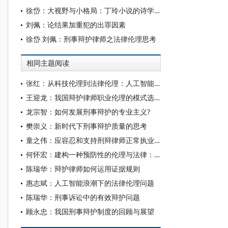
徐岱：大视野与小格局：丁玲小说的诗学审视
刘佩：论结果加重犯的出罪因素
徐岱 刘佩：刑事辩护律师之法律伦理思考
相同主题阅读
张红：从科技伦理到法律伦理：人工智能伦理的规范化
王迎龙：我国辩护律师职业伦理的模式选择与完善路径
龙宗智：如何发展刑事辩护的专业主义?
樊崇义：新时代下刑事辩护质量的思考
童之伟：应容忍和支持刑辩律师正常执业——有感于张扣扣案和律师辩护词引起的争议
何怀宏：建构一种预防性的伦理与法律：后果控制与动机遏制
陈瑞华：辩护律师如何运用证据规则
惠志斌：人工智能浪潮下的法律伦理问题
陈瑞华：刑事诉讼中的有效辩护问题
顾永忠：我国刑事辩护制度的回顾与展望