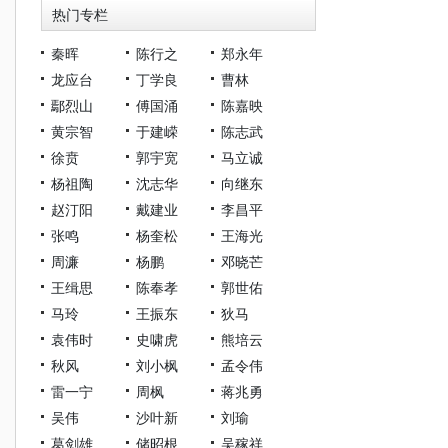
热门专栏
秦晖
陈行之
郑永年
龙应台
丁学良
曹林
鄢烈山
傅国涌
陈嘉映
黄宗智
于建嵘
陈志武
徐贲
郭宇宽
马立诚
杨祖陶
沈志华
向继东
赵汀阳
戴建业
李昌平
张鸣
杨奎松
王海光
周濂
杨鹏
邓晓芒
王缉思
陈奉孝
郭世佑
马玲
王振东
狄马
袁伟时
史啸虎
熊培云
秋风
刘小枫
孟令伟
雷一宁
周枫
蒋兆勇
吴伟
沙叶新
刘瑜
葛剑雄
储昭根
吴稼祥