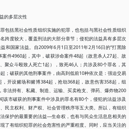
益的多层次性
犯罪包括黑社会性质组织实施的犯罪，也包括与黑社会性质组织
罪名跨度较大，覆盖刑法的大部分章节；侵犯的法益具有多层次
国家法益。自2009年6月1日至2011年2月16日的“打黑除
案件4960起，其中，破获涉命案件48起（故意杀人27起、故
、聚众斗殴致人死亡1起），致死46人；共涉及80个罪名，其
3起；破获的其他刑事案件，由高到低前10种依次是：强迫交易
3起，开设赌场和赌博384起，抢劫368起，故意伤害358起，组
，非法持有、私藏、制造、运输、买卖枪支、弹药、爆炸物200
。[4]该市破获的刑事案件中涉及的罪名有80个，侵犯的法益涉及
利、民主权利、财产权、社会管理秩序等五大类。所以，有组织
刑法保护的最重要的法益—生命权，也有与民众生活息息相关的
体现了有组织犯罪的社会危害性的严重程度。同时，应当关注的