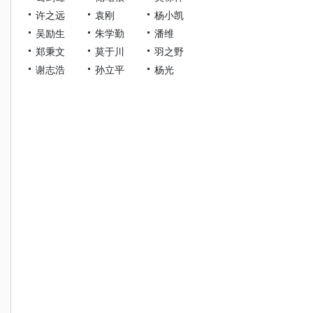
许之远
袁刚
杨小凯
吴励生
朱学勤
潘维
郑秉文
莫于川
羽之野
谢志浩
孙立平
杨光