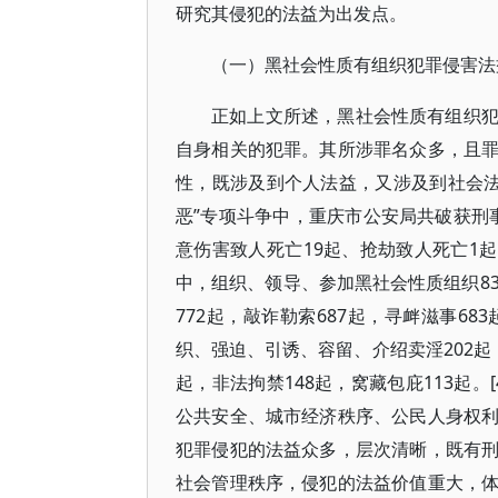
研究其侵犯的法益为出发点。
（一）黑社会性质有组织犯罪侵害法
正如上文所述，黑社会性质有组织
自身相关的犯罪。其所涉罪名众多，且
性，既涉及到个人法益，又涉及到社会法益和
恶”专项斗争中，重庆市公安局共破获刑事
意伤害致人死亡19起、抢劫致人死亡1起
中，组织、领导、参加黑社会性质组织8
772起，敲诈勒索687起，寻衅滋事68
织、强迫、引诱、容留、介绍卖淫202起
起，非法拘禁148起，窝藏包庇113起
公共安全、城市经济秩序、公民人身权
犯罪侵犯的法益众多，层次清晰，既有
社会管理秩序，侵犯的法益价值重大，