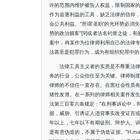
许的范围内维护被告人权益，限制国家
作为追逐利益的工具，缺乏法律的信仰
会公共利益。“所谓‘圣职’的光环势必
势的政治掮客”[9]或者沽名钓誉之徒，
案中，冉某作为位律师利用自己的法律
法甚至是犯罪行为，成为有组织犯罪中的
法律工具主义者的实质是不尊重法
务的行业，公众信任至为关键。律师制
律师的不信任一直存在。在黑社会性质
绪性发泄。在一系列的律师相关案件发
法第三百零六条规定：“在刑事诉讼中，
据，威胁、引诱证人违背事实改变证言
年以上，七年以下有期徒刑。辩护人、
是有意伪造的，不属于伪造证据。”H.m