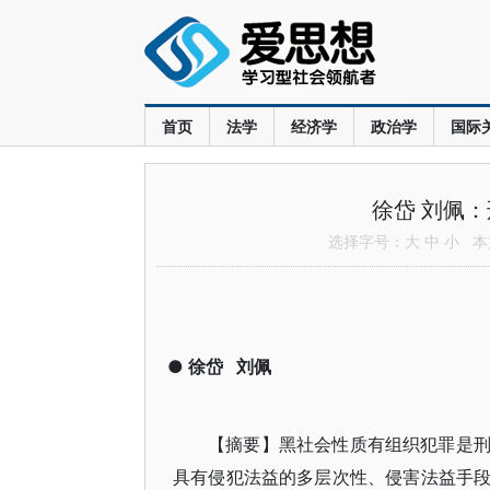
首页
法学
经济学
政治学
国际
徐岱 刘佩
选择字号：
大
中
小
本文
●
徐岱
刘佩
【摘要】黑社会性质有组织犯罪是
具有侵犯法益的多层次性、侵害法益手