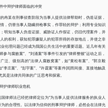
件中辩护律师面临的冲突
师的冉某在刑事侦查阶段为当事人提供法律帮助时，伪造证据，
隐情，仍替当事人隐瞒持枪事实，作罪轻的辩护；利用专业知识
官；明知当事人伪造证据、威胁证人作假证，仍旧代理案件，并
事人的权利，获知犯罪嫌疑人的犯罪所得的存放地点，并使之非
师职业伦理问题已经成为我国公共生活中的重要话题。近几年有关
律师参与腐败案”、“刘涌案”等事件引发的“律师整顿”运动之后，
业面广泛、级别高的“法律人腐败窝案”，如“黄松有案”、“郭京毅
李庄案”、“彭宇案”、“许霆案”等案件[8]而间接、直接地触及
众尤其是法律共同体的广泛思考和探索。
辩护律师职业危机
我国律师法已经把律师定位为“为当事人提供法律服务的执业人
行为的合理性。以法律为信仰的刑事辩护律师，必然会在法律允