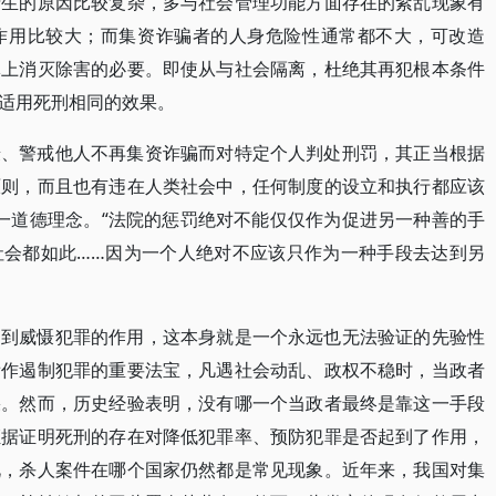
产生的原因比较复杂，多与社会管理功能方面存在的紊乱现象有
作用比较大；而集资诈骗者的人身危险性通常都不大，可改造
体上消灭除害的必要。即使从与社会隔离，杜绝其再犯根本条件
适用死刑相同的效果。
慑、警戒他人不再集资诈骗而对特定个人判处刑罚，其正当根据
原则，而且也有违在人类社会中，任何制度的设立和执行都应该
这一道德理念。“法院的惩罚绝对不能仅仅作为促进另一种善的手
社会都如此……因为一个人绝对不应该只作为一种手段去达到另
起到威慑犯罪的作用，这本身就是一个永远也无法验证的先验性
看作遏制犯罪的重要法宝，凡遇社会动乱、政权不稳时，当政者
果。然而，历史经验表明，没有哪一个当政者最终是靠这一手段
证据证明死刑的存在对降低犯罪率、预防犯罪是否起到了作用，
此，杀人案件在哪个国家仍然都是常见现象。近年来，我国对集