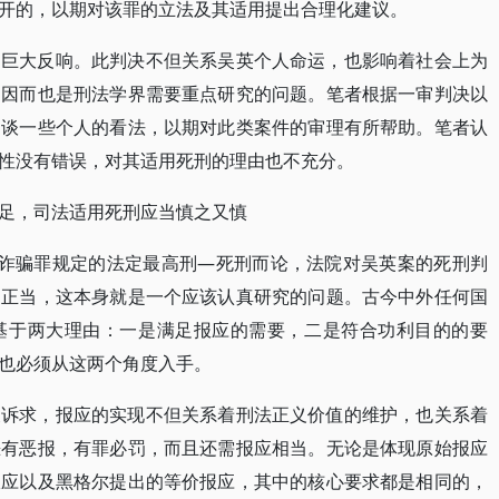
开的，以期对该罪的立法及其适用提出合理化建议。
起巨大反响。此判决不但关系吴英个人命运，也影响着社会上为
，因而也是刑法学界需要重点研究的问题。笔者根据一审判决以
刑谈一些个人的看法，以期对此类案件的审理有所帮助。笔者认
性没有错误，对其适用死刑的理由也不充分。
足，司法适用死刑应当慎之又慎
资诈骗罪规定的法定最高刑—死刑而论，法院对吴英案的死刑判
、正当，这本身就是一个应该认真研究的问题。古今中外任何国
基于两大理由：一是满足报应的需要，二是符合功利目的的要
也必须从这两个角度入手。
义诉求，报应的实现不但关系着刑法正义价值的维护，也关系着
恶有恶报，有罪必罚，而且还需报应相当。无论是体现原始报应
报应以及黑格尔提出的等价报应，其中的核心要求都是相同的，