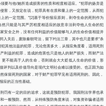
须要与他/她所造成损害的性质和程度相适应。“犯罪的扬弃是
的侵害，又按定在说，犯罪具有在质和量上的一定范围，从而犯
上的一定范围。”[2]基于等价报应原则，剥夺生命的死刑作为
当然只能是与其严厉程度相适应的故意非法剥夺他人生命的犯
国家安全之外，没有任何利益的价值能够与人的生命价值相提并
邦入关后，废除秦朝苛法，留下约法三章，其中也只是要求“杀
侵犯其他法益的犯罪，无论危害多大，从报应角度看，适用死刑
财产利益的犯罪，造成的危害也只是他人的财产损失，而财产法
，更不能高于人的生命，否则就会大大贬低人生命的价值，形
价值评判以及价值导向是现代文明社会难以接受的。也正因为如
仍然保留死刑的国家，对于财产犯罪罕见有适用死刑的。因此，
报应的正当性基础。
用刑罚有一定的目的追求，这就是预防犯罪。我国刑法学界也承
防和一般预防。然而，从特殊预防角度来说，对集资诈骗者适用