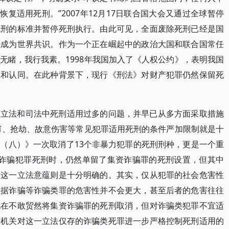
恢复适用死刑。”2007年12月17日联合国大会又通过全球暂停
死刑的标准并暂停死刑执行。由此可见，全面废除死刑已经是国
经成为世界共识。作为一个正在崛起中的政治大国和联合国常任
无睹，我行我素。1998年我国加入了《人权公约》，表明我国
重和认同。在此种背景下，现行《刑法》对财产犯罪仍然保留死
刑立法和司法中死刑适用过多的问题，并早已从多方面采取措施
盗窃、抢劫、故意伤害等常见犯罪适用死刑的条件严加限制就是十
（八）》一次取消了13个非暴力犯罪的死刑刑种，更是一个重
融诈骗犯罪死刑时，仍然单留了集资诈骗罪的死刑设置，但其中
的这一立法意蕴则是十分明确的。其实，仅从犯罪的社会危害性
票据诈骗等诈骗类罪的危害性并不会更大，甚至后者的危害往往
现在不敢贸然将集资诈骗罪的死刑取消，但对诈骗类犯罪不宜适
法机关对这一立法仅存的诈骗类死罪进一步严格控制死刑适用的