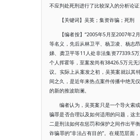
不应判处死刑进行了比较深入的分析论证
【关键词】吴英；集资诈骗；死刑
【编者按】“2005年5月至200
等名义，先后从林卫平、杨卫凌、杨志
娣、龚卫平等11人处非法集资77339
个人挥霍等，至案发尚有38426.5万元
议。实际上从案发之初，吴英案就以其特
间之久，是近年来热点案件传播中绝无
的新的推波助澜。
编者认为，吴英案只是一个导火索
骗罪是否合理以及如何适用的问题，这
二是刑法如何在惩罚和保护之间作出平
诈骗罪的“非法占有目的”。在规范层面