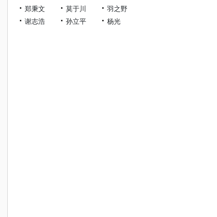
郑秉文
莫于川
羽之野
谢志浩
孙立平
杨光