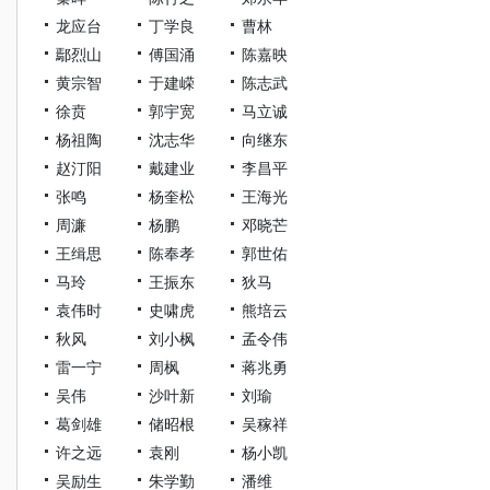
龙应台
丁学良
曹林
鄢烈山
傅国涌
陈嘉映
黄宗智
于建嵘
陈志武
徐贲
郭宇宽
马立诚
杨祖陶
沈志华
向继东
赵汀阳
戴建业
李昌平
张鸣
杨奎松
王海光
周濂
杨鹏
邓晓芒
王缉思
陈奉孝
郭世佑
马玲
王振东
狄马
袁伟时
史啸虎
熊培云
秋风
刘小枫
孟令伟
雷一宁
周枫
蒋兆勇
吴伟
沙叶新
刘瑜
葛剑雄
储昭根
吴稼祥
许之远
袁刚
杨小凯
吴励生
朱学勤
潘维