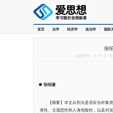
首页
法学
经济学
政治学
国际
张
选择字号：
大
中
小
本文
●
张绍谦
【摘要】本文从刑法是否应当对集
害性、主观恶性和人身危险性，以及对