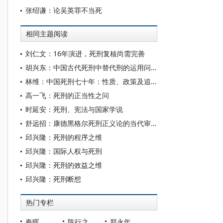
张绍谦：论吴英罪不当死
相同主题阅读
刘仁文：16年演进，死刑复核尚需完善
胡兴东：中国古代死刑中替代刑的运用问题研究
林维：中国死刑七十年：性质、政策及追问
高一飞：死刑的正当性之问
时延安：死刑、宪法与国家学说
舒远招：康德黑格尔死刑正义论的当代审视
邱兴隆：死刑的程序之维
邱兴隆：国际人权与死刑
邱兴隆：死刑的效益之维
邱兴隆：死刑断想
热门专栏
秦晖
陈行之
郑永年