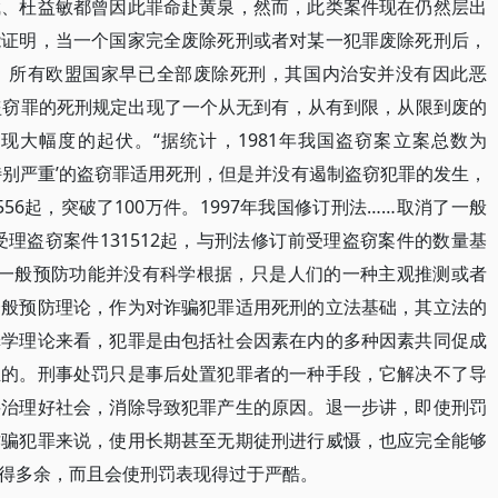
斌、杜益敏都曾因此罪命赴黄泉，然而，此类案件现在仍然层出
能证明，当一个国家完全废除死刑或者对某一犯罪废除死刑后，
。所有欧盟国家早已全部废除死刑，其国内治安并没有因此恶
盗窃罪的死刑规定出现了一个从无到有，从有到限，从限到废的
现大幅度的起伏。“据统计，1981年我国盗窃案立案总数为
‘情节特别严重’的盗窃罪适用死刑，但是并没有遏制盗窃犯罪的发生，
556起，突破了100万件。1997年我国修订刑法……取消了一般
受理盗窃案件131512起，与刑法修订前受理盗窃案件的数量基
罪的一般预防功能并没有科学根据，只是人们的一种主观推测或者
一般预防理论，作为对诈骗犯罪适用死刑的立法基础，其立法的
罪学理论来看，犯罪是由包括社会因素在内的多种因素共同促成
生的。刑事处罚只是事后处置犯罪者的一种手段，它解决不了导
要治理好社会，消除导致犯罪产生的原因。退一步讲，即使刑罚
诈骗犯罪来说，使用长期甚至无期徒刑进行威慑，也应完全能够
得多余，而且会使刑罚表现得过于严酷。