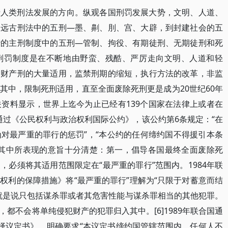
于人类刑法发展的方向。纵观各国刑罚发展大势，文明、人道、
国远古刑法中的五刑—墨、劓、刖、宫、大辟，到封建社会的五
行的主刑制度中的五刑—管制、拘役、有期徒刑、无期徒刑和死
刑罚制度是在不断地由野蛮、残酷、严厉走向文明、人道和轻
，财产刑的大量适用，监禁刑期的缩短，执行方法的改革，非监
其中，限制死刑适用，直至全面废除死刑更是成为20世纪60年
资料显示，世界上迄今为止已经有139个国家在法律上或者在
合国通过《公民权利与政治权利国际公约》，该公约第6条规定：“在
对最严重的罪行的惩罚”，“本公约的任何缔约国不得援引本条
”其中所表现的意旨十分清楚：第一，倡导各国最终全面废除死
必须将其适用范围限定在“最严重的罪行”范围内。1984年联
权利的保障措施》将“最严重的罪行”理解为“只限于对蓄意而结
就是说只包括谋杀罪或者其危害性能与谋杀罪相当的其他犯罪。
都不会将单纯侵犯财产的犯罪归入其中。[6]1989年联合国通
择议定书》，明确要求“本议定书缔约国管辖范围内，任何人不