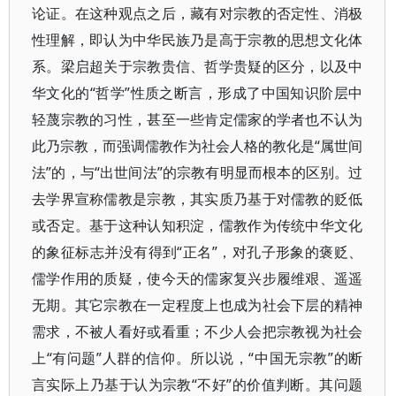
论证。在这种观点之后，藏有对宗教的否定性、消极
性理解，即认为中华民族乃是高于宗教的思想文化体
系。梁启超关于宗教贵信、哲学贵疑的区分，以及中
华文化的“哲学”性质之断言，形成了中国知识阶层中
轻蔑宗教的习性，甚至一些肯定儒家的学者也不认为
此乃宗教，而强调儒教作为社会人格的教化是“属世间
法”的，与“出世间法”的宗教有明显而根本的区别。过
去学界宣称儒教是宗教，其实质乃基于对儒教的贬低
或否定。基于这种认知积淀，儒教作为传统中华文化
的象征标志并没有得到“正名”，对孔子形象的褒贬、
儒学作用的质疑，使今天的儒家复兴步履维艰、遥遥
无期。其它宗教在一定程度上也成为社会下层的精神
需求，不被人看好或看重；不少人会把宗教视为社会
上“有问题”人群的信仰。所以说，“中国无宗教”的断
言实际上乃基于认为宗教“不好”的价值判断。其问题