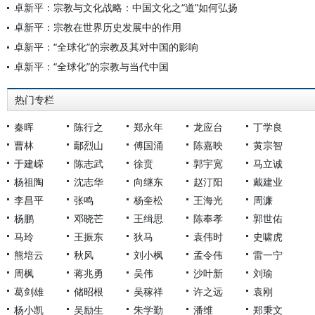
卓新平：宗教与文化战略：中国文化之“道”如何弘扬
卓新平：宗教在世界历史发展中的作用
卓新平：“全球化”的宗教及其对中国的影响
卓新平：“全球化”的宗教与当代中国
热门专栏
秦晖
陈行之
郑永年
龙应台
丁学良
曹林
鄢烈山
傅国涌
陈嘉映
黄宗智
于建嵘
陈志武
徐贲
郭宇宽
马立诚
杨祖陶
沈志华
向继东
赵汀阳
戴建业
李昌平
张鸣
杨奎松
王海光
周濂
杨鹏
邓晓芒
王缉思
陈奉孝
郭世佑
马玲
王振东
狄马
袁伟时
史啸虎
熊培云
秋风
刘小枫
孟令伟
雷一宁
周枫
蒋兆勇
吴伟
沙叶新
刘瑜
葛剑雄
储昭根
吴稼祥
许之远
袁刚
杨小凯
吴励生
朱学勤
潘维
郑秉文