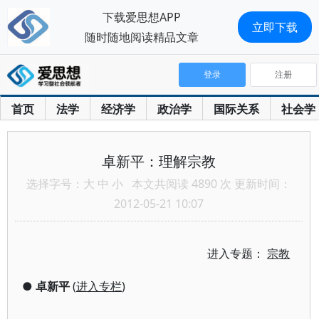
下载爱思想APP
立即下载
随时随地阅读精品文章
登录
注册
首页
法学
经济学
政治学
国际关系
社会学
卓新平：理解宗教
选择字号：
大
中
小
本文共阅读 4890 次 更新时间：
2012-05-21 10:07
进入专题：
宗教
●
卓新平
(
进入专栏
)