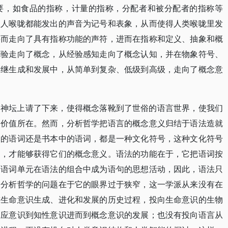
要，如食品的指称，计量的指称，分配者和被分配者的指称等
人人喉咙都能发出的声音为记号和表象，从而使得人类喉咙里发
要而走向了具有指称功能的声符，进而在指称和定义、抽象和概
经验走向了概念，从经验感知走向了概念认知，并在物象符号、
相继生成和发展中，从简单到复杂、低级到高级，走向了概念意
的神坛上请了下来，使得概念落靴到了世俗的语言世界，使我们
的价值所在。然而，分析哲学把语言的概念意义归结于语法造就
中的语词还是书本中的语词，都是一种文化符号，这种文化符号
中，才能够获得它们的概念意义。语法的功能在于，它把语词按
的语词单元在语法的组合中成为语句的思想活动，因此，语法只
。分析哲学的问题在于它的眼界过于狭窄，这一学派从来没有在
球生命意识生成、进化和发展的历史过程，投向生命意识的生物
反应意识到知性意识进而到概念意识的发展；也没有投向语言从