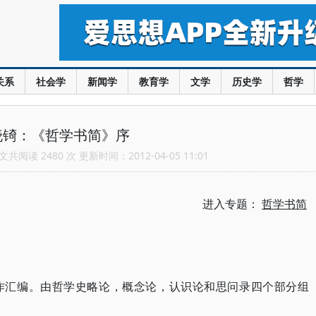
关系
社会学
新闻学
教育学
文学
历史学
哲学
晓锜：《哲学书简》序
共阅读 2480 次 更新时间：2012-04-05 11:01
进入专题：
哲学书简
作汇编。由哲学史略论，概念论，认识论和思问录四个部分组