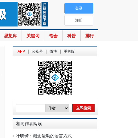
登录
注册
思想库
关键词
笔会
科普
排行
|
|
|
APP
公众号
微博
手机版
相同作者阅读
叶晓锜：概念运动的语言方式