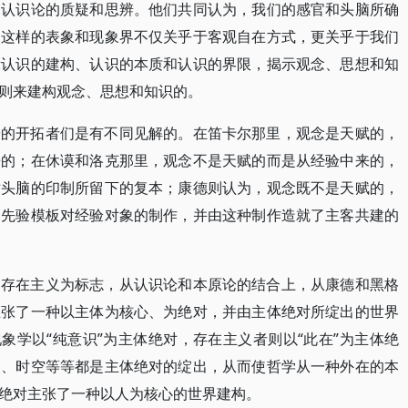
了认识论的质疑和思辨。他们共同认为，我们的感官和头脑所确
，这样的表象和现象界不仅关乎于客观自在方式，更关乎于我们
示认识的建构、认识的本质和认识的界限，揭示观念、思想和知
则来建构观念、思想和知识的。
论的开拓者们是有不同见解的。在笛卡尔那里，观念是天赋的，
来的；在休谟和洛克那里，观念不是天赋的而是从经验中来的，
对头脑的印制所留下的复本；康德则认为，观念既不是天赋的，
的先验模板对经验对象的制作，并由这种制作造就了主客共建的
和存在主义为标志，从认识论和本原论的结合上，从康德和黑格
主张了一种以主体为核心、为绝对，并由主体绝对所绽出的世界
象学以“纯意识”为主体绝对，存在主义者则以“此在”为主体绝
史、时空等等都是主体绝对的绽出，从而使哲学从一种外在的本
绝对主张了一种以人为核心的世界建构。