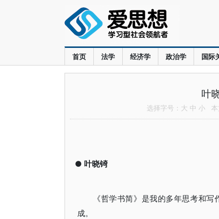
首页
法学
经济学
政治学
国际
叶
选择字号：
大
中
小
本文
●
叶晓锜
《哲学书简》是我的多年思考和写
成。