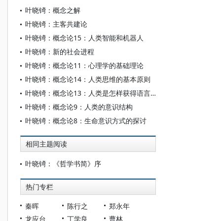
叶晓锜：概念之解
叶晓锜：主客共建论
叶晓锜：概念论15：人类智能和机器人
叶晓锜：新的社会进程
叶晓锜：概念论11：心理学的基础理论
叶晓锜：概念论14：人类思维的基本原则
叶晓锜：概念论13：人类是怎样获得语言能力的
叶晓锜：概念论9：人类的意识结构
叶晓锜：概念论8：生命意识方式的探讨
相同主题阅读
叶晓锜：《哲学书简》序
热门专栏
秦晖
陈行之
郑永年
龙应台
丁学良
曹林