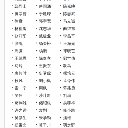
鄢烈山
傅国涌
陈嘉映
黄宗智
于建嵘
陈志武
徐贲
郭宇宽
马立诚
杨祖陶
沈志华
向继东
赵汀阳
戴建业
李昌平
张鸣
杨奎松
王海光
周濂
杨鹏
邓晓芒
王缉思
陈奉孝
郭世佑
马玲
王振东
狄马
袁伟时
史啸虎
熊培云
秋风
刘小枫
孟令伟
雷一宁
周枫
蒋兆勇
吴伟
沙叶新
刘瑜
葛剑雄
储昭根
吴稼祥
许之远
袁刚
杨小凯
吴励生
朱学勤
潘维
郑秉文
莫于川
羽之野