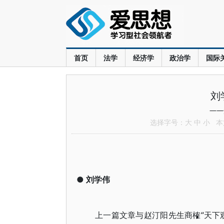
首页
法学
经济学
政治学
国际
刘
——
选择字号：
大
中
小
本文
●
刘学伟
上一篇文章与赵汀阳先生商榷“天下