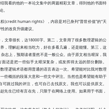
介绍我看的他的一本论文集中的两篇精彩文章，得到他的书面特
论。
edit human rights》，内容是对已身列“普世价值”的“天
评性的改良升级建议。
，文章很长，达18000字。第二，文章用了很多数理逻辑的公
素养，理解起来相当吃力，好在多看几遍，还是能懂。第三，这
究》杂志上，预期读者显然不是一般公众。由于原文相当艰深，我
方面还是把一些似乎太艰深复杂，或发挥得太远的部分删除。
的数理逻辑术语都用普通的语言表达一次。希望能对比我对数理
了一些概括的段落大意和一些文中评注。当然也是希望能有助于
，自可跳过我的评注，也可自己去找原文。我也可以提供原文。
）赵先生已经有言在先，只限于在网络上使用。如果用于书面，