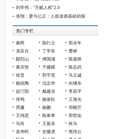
刘学伟：“天赋人权”2.0
张翔：爱与公正：人权道德基础初探
热门专栏
秦晖
陈行之
郑永年
龙应台
丁学良
曹林
鄢烈山
傅国涌
陈嘉映
黄宗智
于建嵘
陈志武
徐贲
郭宇宽
马立诚
杨祖陶
沈志华
向继东
赵汀阳
戴建业
李昌平
张鸣
杨奎松
王海光
周濂
杨鹏
邓晓芒
王缉思
陈奉孝
郭世佑
马玲
王振东
狄马
袁伟时
史啸虎
熊培云