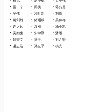
秋风
刘小枫
孟令伟
雷一宁
周枫
蒋兆勇
吴伟
沙叶新
刘瑜
葛剑雄
储昭根
吴稼祥
许之远
袁刚
杨小凯
吴励生
朱学勤
潘维
郑秉文
莫于川
羽之野
谢志浩
孙立平
杨光