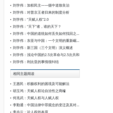
刘学伟：加权民主——循中道致良治
刘学伟：对普京王者归来的制度分析
刘学伟：“天赋人权”2.0
刘学伟：“天下”者，谁的天下？
刘学伟：中国的道统如何丢失如何找回之我见
刘学伟：东亚与中国：一个文明的重新崛起
刘学伟：新三国（三个文明）演义概述
刘学伟：浅论中国的2.5次革命与2.5次共和
刘学伟：利比亚的事情很纠结
相同主题阅读
王惠民：积极权利的困境及可能解法
胡玉鸿：天赋人权论自洽性之商榷
何兆武：天赋人权与人赋人权
李勤通：中国法律中罪观念的变迁及其对当代刑法实践的影响
李步云：论人权的本原