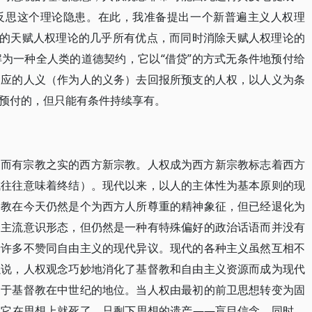
反思这个理论隐患。在此，我准备提出一个新普遍主义人权理
统的天赋人权理论的几乎所有优点，而同时消除天赋人权理论的
为一种全人类的道德契约，它以“借贷”的方式无条件地预付给
相应的人义（作为人的义务）去回报所预支的人权，以人义为条
预付的，但只能有条件持续享有。
名而有宗教之实的西方新宗教。人权成为西方新宗教标志着西方
成往往意味着终结）。现代以来，以人的主体性为基本原则的现
督教在今天仍然是个为西方人所尊重的精神象征，但已经退化为
的主流意识形态，但仍然是一种有特殊偏好的政治话语而并没有
着许多不赞同自由主义的现代异议。现代的各种主义虽然互相不
以说，人权观念巧妙地消化了基督教和自由主义资源而成为现代
当于基督教在中世纪的地位。当人权由最初的前卫思想转变为固
，它在思想上就死了，只剩下思想的遗产——盲目信念。同时，