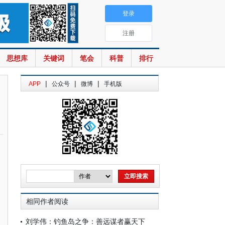
登录
注册
思想库
关键词
笔会
科普
排行
|
|
|
APP
公众号
微博
手机版
相同作者阅读
刘学伟：钓鱼岛之争：善远谋者赢天下