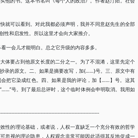
去买他的书。这本书名叫《每个人的政治》。作者赵汀阳。社会
很快就可以看到。对此我都必须声明，我并不同意赵先生的全部
创性和启发性。所以这里才会向大家推介。
要多看一会儿才能明白。总之它升级的内容多多。
，大体要占到他原文长度的二分之一。为了不混淆，这里先定个
抄录的原文。二、如果是摘要改写，加{……}号。三、原文中有
我会把它染成红色。四、如果是我的评论，加【……】号。这其
“……”号。到了最后总评时，这个临时体例会申明取消。我用如
-----------------------------------------------------------------
有效性的理论基础，或者说，人权一直缺乏一个充分有效的哲学
不可忽视的理论隐患，人权观念非常可能因此适得其反地促成一