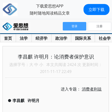
下载爱思想APP
立即下载
随时随地阅读精品文章
登录
注册
首页
法学
经济学
政治学
国际关系
社会学
李昌麒 许明月：论消费者保护意识
选择字号：
大
中
小
本文共阅读 2424 次 更新时间：
2011-11-17 22:49
进入专题：
消费者利益
●
李昌麒
许明月