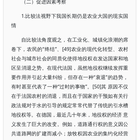
（二）促进因素考察
1.比较法视野下我国长期仍是农业大国的现实国
情
自比较法角度观之，在工业化、城镇化浪潮的席
卷下，农民的“终结”、[49]农业的现代化转型、农村
社会与城市社会的同质化使得地役权在发达国家和地
区呈消退之势。在现代法国，虽然地役权继续发挥重
要作用并引起大量纠纷，但存在一种“衰退”的趋势，
有时甚至代表了一种“过时的事物”。[50]其 原因不仅
在于法国农村的消退，而且在于国家的干预如有关行
政法规对于水的引导的规定常常代替了传统的引水槽
地役权等。在德国，最近几十年来，地役权的经济 意
义发生了巨大的改变。例如，道路通行权的意义因公
共道路网的扩建而减小；放牧权因农业的集约化经营