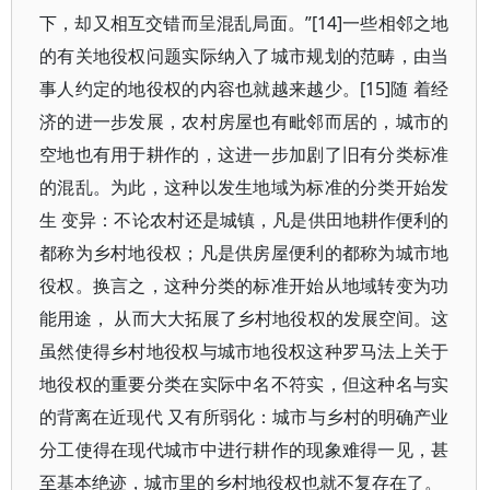
下，却又相互交错而呈混乱局面。”[14]一些相邻之地
的有关地役权问题实际纳入了城市规划的范畴，由当
事人约定的地役权的内容也就越来越少。[15]随 着经
济的进一步发展，农村房屋也有毗邻而居的，城市的
空地也有用于耕作的，这进一步加剧了旧有分类标准
的混乱。为此，这种以发生地域为标准的分类开始发
生 变异：不论农村还是城镇，凡是供田地耕作便利的
都称为乡村地役权；凡是供房屋便利的都称为城市地
役权。换言之，这种分类的标准开始从地域转变为功
能用途， 从而大大拓展了乡村地役权的发展空间。这
虽然使得乡村地役权与城市地役权这种罗马法上关于
地役权的重要分类在实际中名不符实，但这种名与实
的背离在近现代 又有所弱化：城市与乡村的明确产业
分工使得在现代城市中进行耕作的现象难得一见，甚
至基本绝迹，城市里的乡村地役权也就不复存在了。