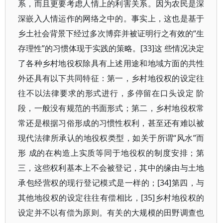
系，而且更要考虑人情上的利害关系。因为农民是深
深嵌入人情运作的网络之中的。事实上，这也是基于
乡土社会背景下经过多次博弈并被证明行之有效的“生
存理性”的习惯体现于实践的策略。[33]这 些情况决定
了各种乡村地役权除具有上述用途和地域方面的共性
外还具有以下共同特征：第一，乡村地役权的设定往
往不以法律要求的形式进行，多停留在口头设定 阶
段，一般没有规范的书面形式；第二，乡村地役权常
常还是根据习俗形成的习惯性权利，甚至还有难以被
现代法律所承认的地役权类型，如关于所谓“风水”而
形 成的在构造上实质等同于地役权的制度安排；第
三，这些权利基本上不会被登记，其中的缘由与土地
承包经营权的现行登记模式是一样的；[34]第四，与
其他地役权的设定往往有偿相比，[35]乡村地役权的
设定并不以有偿为原则。有关的大规模的田野调查也