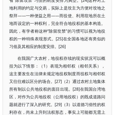
省“除留坟禁”习惯的制度安排为典型。[24]这种对土
地利用的约定与交易，实际上是坟主为方便对坟地之
祭拜——一种便益之用——而役使、利用坟地所在土
地而设定的一种权利，完全符合地役权的基本构造。
因此，有学者称这种“除留坟禁”的习惯可以视为地役
权的一种特殊表现形式。[25]在全国各地还有类似的
习俗及其相应的制度安排。[26]
在我国广大农村，地役权存续的现实状况可以概
括为以下情形：（1）表现为相邻权（相邻关系），
这主要发生在法律未规定地役权制度而役权与相邻权
又往往难以区分的场合。[27]（2）通过农村土地集体
所有制以公共地役权的面目出现。[28]在我国台湾地
区，对作为公共地役权（公用地役权）的既成道路问
题就进行了深入的研究。[29]（3）以道德习俗性的权
利存在，尚未上升到法权形态，事实上可能都无需上