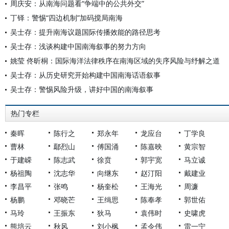
周庆安：从南海问题看“争端中的公共外交”
丁铎：警惕“四边机制”加码搅局南海
吴士存：提升南海议题国际传播效能的路径思考
吴士存：浅谈构建中国南海叙事的努力方向
姚莹 佟昕桐：国际海洋法律秩序在南海区域的失序风险与纾解之道
吴士存：从历史研究开始构建中国南海话语叙事
吴士存：警惕风险升级，讲好中国的南海叙事
热门专栏
秦晖
陈行之
郑永年
龙应台
丁学良
曹林
鄢烈山
傅国涌
陈嘉映
黄宗智
于建嵘
陈志武
徐贲
郭宇宽
马立诚
杨祖陶
沈志华
向继东
赵汀阳
戴建业
李昌平
张鸣
杨奎松
王海光
周濂
杨鹏
邓晓芒
王缉思
陈奉孝
郭世佑
马玲
王振东
狄马
袁伟时
史啸虎
熊培云
秋风
刘小枫
孟令伟
雷一宁