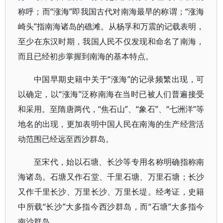
称呼；而“涨海”即我国古代对南海最早的称谓；“涨海
崎头”指南海诸岛的礁滩。从杨孚和万震的记载表明，
至少在东汉时期，我国人民不仅发现和命名了南海，
而且已经初步掌握到南海的基本特点。
中国早期史籍中关于“涨海”的记录频繁出现，可
以确定，以“涨海”泛称南海在当时已被人们普遍接受
和采用。至隋唐两代，“焦石山”、“象石”、“七洲洋”等
地名的出现，更加表明中国人民在南海的生产经营活
动范围已经远至西沙群岛。
至宋代，始以石塘、长沙等专用名称明确指称南
海诸岛。石塘又作石堂、千里石塘、万里石塘；长沙
又作千里长沙、万里长沙、万里长堤。经考证，史籍
中所载“长沙”大多指今西沙群岛，而“石塘”大多指今
南沙群岛。