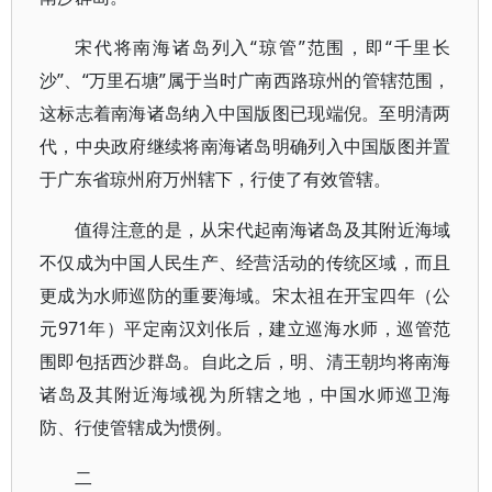
宋代将南海诸岛列入“琼管”范围，即“千里长
沙”、“万里石塘”属于当时广南西路琼州的管辖范围，
这标志着南海诸岛纳入中国版图已现端倪。至明清两
代，中央政府继续将南海诸岛明确列入中国版图并置
于广东省琼州府万州辖下，行使了有效管辖。
值得注意的是，从宋代起南海诸岛及其附近海域
不仅成为中国人民生产、经营活动的传统区域，而且
更成为水师巡防的重要海域。宋太祖在开宝四年（公
元971年）平定南汉刘伥后，建立巡海水师，巡管范
围即包括西沙群岛。自此之后，明、清王朝均将南海
诸岛及其附近海域视为所辖之地，中国水师巡卫海
防、行使管辖成为惯例。
二