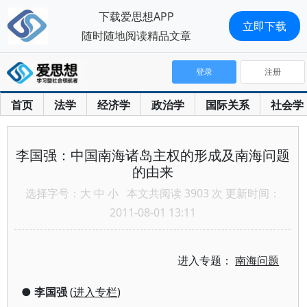
下载爱思想APP
立即下载
随时随地阅读精品文章
登录
注册
首页
法学
经济学
政治学
国际关系
社会学
李国强：中国南海诸岛主权的形成及南海问题
的由来
选择字号：
大
中
小
本文共阅读 3903 次 更新时间：
2011-08-01 13:11
进入专题：
南海问题
●
李国强
(
进入专栏
)