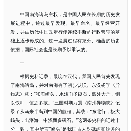
中国南海诸岛主权，是中国人民在长期的历史发
展进程中，通过最早发现、最早命名、最早经营开
发，并由历代中国政府行使连续不断的行政管辖的基
础上逐步形成的。这一发展过程有充分、确凿的历史
依据，国际社会也是长期予以承认的。
一
根据史料记载，最晚在汉代，我国人民首先发现
了南海诸岛，并对南海有了初步认识。东汉杨孚《异
物志》载：“涨海崎头，水浅而多磁石，缴外大舟，锢
以铁叶，值之多拔。”三国时期万震《南州异物志》记
录了从马来半岛到中国的航程，其载：“东北行，极大
崎头，出涨海，中浅而多磁石。”这两条史料的记述十
分一致，其中所言“崎头”是我国古人对礁屿和浅滩的