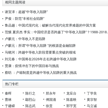
相同主题阅读
谢宜泽：超越“中等收入陷阱”
尹俊：防范“丰裕社会陷阱”
鲁品越：中国式现代化：破解当代现代化世界难题的中国方案
范愫 夏庆杰 李实：中国经济是否跨越了“中等
卢麒元：中等收入不是陷阱
卢麒元：所谓“中等收入陷阱 ”的根源是金融陷阱
马晓河：跨越中等收入阶段需要重点突破的领域
刘元春：中国将在2026年左右跨越中等收入陷阱
贾康：疫情冲击下的中国目标与挑战
蔡昉 ：户籍制度是跨越中等收入陷阱的重大挑战
热门专栏
秦晖
陈行之
郑永年
龙应台
丁学良
曹林
鄢烈山
傅国涌
陈嘉映
黄宗智
于建嵘
陈志武
徐贲
郭宇宽
马立诚