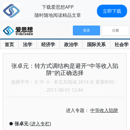
下载爱思想APP
立即下载
随时随地阅读精品文章
登录
注册
首页
法学
经济学
政治学
国际关系
社会学
张卓元：转方式调结构是避开“中等收入陷
阱”的正确选择
选择字号：
大
中
小
本文共阅读 2614 次 更新时间：
2011-08-01 12:44
进入专题：
中等收入陷阱
●
张卓元
(
进入专栏
)