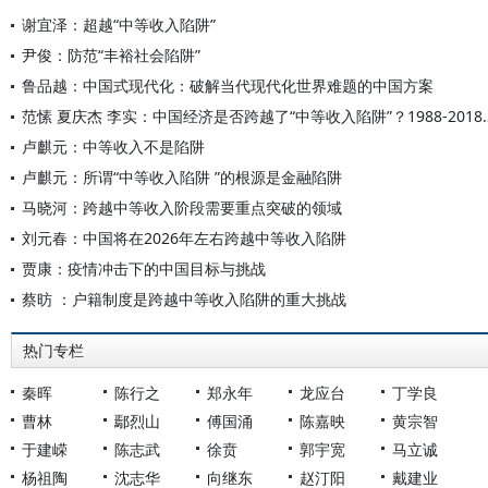
谢宜泽：超越“中等收入陷阱”
尹俊：防范“丰裕社会陷阱”
鲁品越：中国式现代化：破解当代现代化世界难题的中国方案
范愫 夏庆杰 李实：中国经济是否跨越了“中等
卢麒元：中等收入不是陷阱
卢麒元：所谓“中等收入陷阱 ”的根源是金融陷阱
马晓河：跨越中等收入阶段需要重点突破的领域
刘元春：中国将在2026年左右跨越中等收入陷阱
贾康：疫情冲击下的中国目标与挑战
蔡昉 ：户籍制度是跨越中等收入陷阱的重大挑战
热门专栏
秦晖
陈行之
郑永年
龙应台
丁学良
曹林
鄢烈山
傅国涌
陈嘉映
黄宗智
于建嵘
陈志武
徐贲
郭宇宽
马立诚
杨祖陶
沈志华
向继东
赵汀阳
戴建业