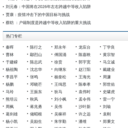
刘元春：中国将在2026年左右跨越中等收入陷阱
贾康：疫情冲击下的中国目标与挑战
蔡昉 ：户籍制度是跨越中等收入陷阱的重大挑战
热门专栏
秦晖
陈行之
郑永年
龙应台
丁学良
曹林
鄢烈山
傅国涌
陈嘉映
黄宗智
于建嵘
陈志武
徐贲
郭宇宽
马立诚
杨祖陶
沈志华
向继东
赵汀阳
戴建业
李昌平
张鸣
杨奎松
王海光
周濂
杨鹏
邓晓芒
王缉思
陈奉孝
郭世佑
马玲
王振东
狄马
袁伟时
史啸虎
熊培云
秋风
刘小枫
孟令伟
雷一宁
周枫
蒋兆勇
吴伟
沙叶新
刘瑜
葛剑雄
储昭根
吴稼祥
许之远
袁刚
杨小凯
吴励生
朱学勤
潘维
郑秉文