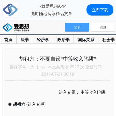
下载爱思想APP
立即下载
随时随地阅读精品文章
登录
注册
首页
法学
经济学
政治学
国际关系
社会学
胡祖六：不要自设“中等收入陷阱”
选择字号：
大
中
小
本文共阅读 2927 次 更新时间：
2011-07-31 00:18
进入专题：
中等收入陷阱
●
胡祖六
(
进入专栏
)