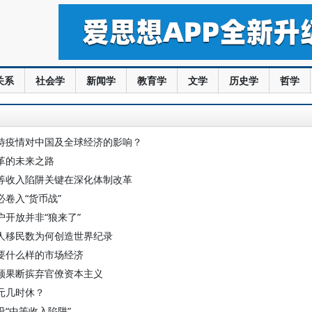
关系
社会学
新闻学
教育学
文学
历史学
哲学
待疫情对中国及全球经济的影响？
革的未来之路
等收入陷阱关键在深化体制改革
必卷入“货币战”
户开放并非“狼来了”
人移民数为何创造世界纪录
要什么样的市场经济
须果断摈弃官僚资本主义
元几时休？
设“中等收入陷阱”