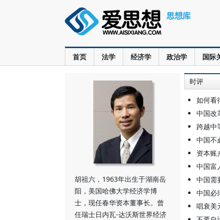
首页
法学
经济学
政治学
国际
时评
如何看
中国改
跨越中
中国不
资本账
中国富
胡祖六，1963年出生于湖南岳
中国需
阳，美国哈佛大学经济学博
中国必
士，现任春华资本董事长。曾
唱衰美
任瑞士日内瓦-达沃斯世界经济
不要自