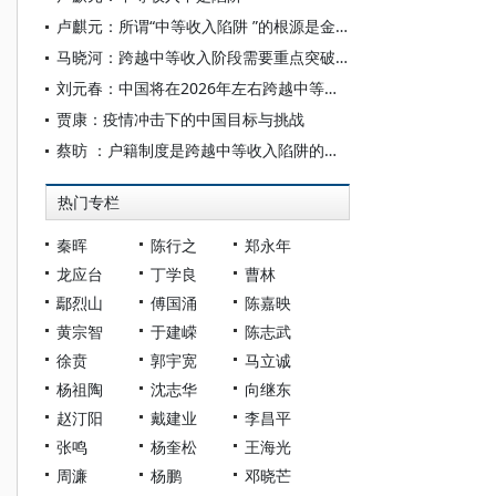
卢麒元：所谓“中等收入陷阱 ”的根源是金融陷阱
马晓河：跨越中等收入阶段需要重点突破的领域
刘元春：中国将在2026年左右跨越中等收入陷阱
贾康：疫情冲击下的中国目标与挑战
蔡昉 ：户籍制度是跨越中等收入陷阱的重大挑战
热门专栏
秦晖
陈行之
郑永年
龙应台
丁学良
曹林
鄢烈山
傅国涌
陈嘉映
黄宗智
于建嵘
陈志武
徐贲
郭宇宽
马立诚
杨祖陶
沈志华
向继东
赵汀阳
戴建业
李昌平
张鸣
杨奎松
王海光
周濂
杨鹏
邓晓芒