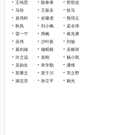
王缉思
陈奉孝
郭世佑
马玲
王振东
狄马
袁伟时
史啸虎
熊培云
秋风
刘小枫
孟令伟
雷一宁
周枫
蒋兆勇
吴伟
沙叶新
刘瑜
葛剑雄
储昭根
吴稼祥
许之远
袁刚
杨小凯
吴励生
朱学勤
潘维
郑秉文
莫于川
羽之野
谢志浩
孙立平
杨光