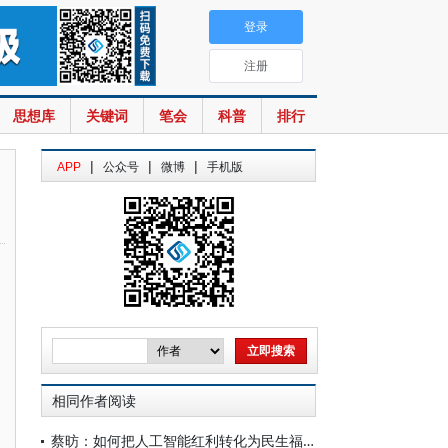
登录
注册
思想库
关键词
笔会
科普
排行
|
|
|
APP
公众号
微博
手机版
相同作者阅读
蔡昉：如何把人工智能红利转化为民生福祉？