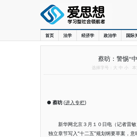
首页
法学
经济学
政治学
国际
蔡昉：警惕“
选择字号：
大
中
小
本文
●
蔡昉
(
进入专栏
)
新华网北京３月１０日电（记者雷敏）
独立章节写入“十二五”规划纲要草案，