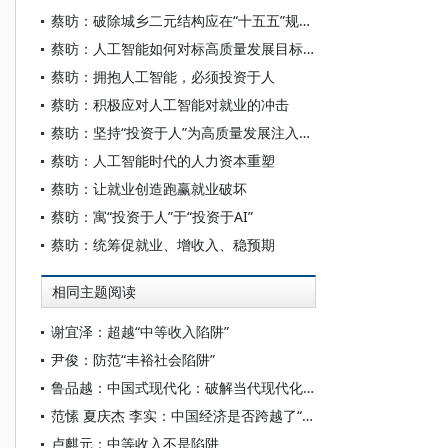
蔡昉：破除城乡二元结构应在“十五五”规划中高度优先
蔡昉：人工智能如何对标高质量发展目标？
蔡昉：拥抱人工智能，必须投资于人
蔡昉：积极应对人工智能对就业的冲击
蔡昉：坚持“投资于人”为高质量发展注入持久动力——兼论如何实现2035年和“十五五”时期的发展目标
蔡昉：人工智能时代的人力资本重塑
蔡昉：让就业创造跑赢就业破坏
蔡昉：寓“投资于人”于“投资于AI”
蔡昉：统筹促就业、增收入、稳预期
相同主题阅读
谢宜泽：超越“中等收入陷阱”
尹俊：防范“丰裕社会陷阱”
鲁品越：中国式现代化：破解当代现代化世界难题的中国方案
范愫 夏庆杰 李实：中国经济是否跨越了“中等收入陷阱”？1988-2018年城镇劳动力教育回报率分析
卢麒元：中等收入不是陷阱