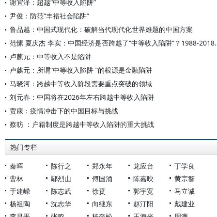
谢宜泽：超越“中等收入陷阱”
尹俊：防范“丰裕社会陷阱”
鲁品越：中国式现代化：破解当代现代化世界难题的中国方案
范愫 夏庆杰 李实：中国经济是否跨越了“中等
卢麒元：中等收入不是陷阱
卢麒元：所谓“中等收入陷阱 ”的根源是金融陷阱
马晓河：跨越中等收入阶段需要重点突破的领域
刘元春：中国将在2026年左右跨越中等收入陷阱
贾康：疫情冲击下的中国目标与挑战
蔡昉 ：户籍制度是跨越中等收入陷阱的重大挑战
热门专栏
秦晖
陈行之
郑永年
龙应台
丁学良
曹林
鄢烈山
傅国涌
陈嘉映
黄宗智
于建嵘
陈志武
徐贲
郭宇宽
马立诚
杨祖陶
沈志华
向继东
赵汀阳
戴建业
李昌平
张鸣
杨奎松
王海光
周濂