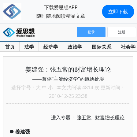
下载爱思想APP
立即下载
随时随地阅读精品文章
登录
注册
首页
法学
经济学
政治学
国际关系
社会学
姜建强：张五常的财富增长理论
——兼评“主流经济学”的尴尬处境
选择字号：
大
中
小
本文共阅读 4814 次 更新时间：
2010-12-25 23:38
进入专题：
张五常
财富增长理论
●
姜建强