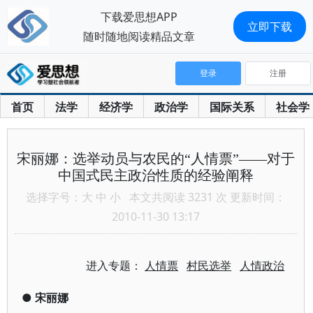
下载爱思想APP
立即下载
随时随地阅读精品文章
登录
注册
首页
法学
经济学
政治学
国际关系
社会学
宋丽娜：选举动员与农民的“人情票”——对于
中国式民主政治性质的经验阐释
选择字号：
大
中
小
本文共阅读 3231 次 更新时间：
2010-11-30 13:17
进入专题：
人情票
村民选举
人情政治
●
宋丽娜