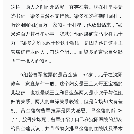
这样，两人之间的矛盾就一直存在着。现在杜星要竞
选书记，梁多自然不支持他。梁多在选举期间回村，
听说4组的赵百万一家倾向于杜星，他放出话来，“如
果赵百万替杜星办事，我就让他的煤矿立马少挣几十
万！”梁多之所以敢于说这个狠话，是因为他是镇里主
管煤矿产业的人，有这个能力。而梁多的言论自然影
响了一批人的倾向。
6组替曹军拉票的是吕金莲，52岁，儿子在沈阳
修车，家庭条件一般。这个妇女是王宝大哥王宝福的
儿媳妇，也就是说王宝和吕金莲两人是小叔子与侄媳
妇的关系。两人的血缘关系较近，但是立场却大有差
别。吕金莲替曹军拉票是因为感恩。吕金莲的腿“坏
了”，股骨头坏死，曹军介绍了自己在沈阳医院的朋友
给吕金莲认识，并且帮助安排吕金莲的住院以及手术