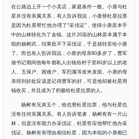
在公路边上开一个小卖店，家庭条件一般。小唐与杜
星并没有亲属关系，有人告诉我说，小唐替杜星拉票
是因为杜星帮忙他办理了“采伐证”，使得小唐原本手
中的山林转化为了金钱。这片20亩的山林原本属于本
组的杨树武，结果批不下采伐证，于是就转卖给小唐
了。而也有人告诉我说，小唐的母亲80多岁了，曹军
做书记期间他每年都私人出钱给村子里80岁以上的老
人、五保户、困难户、军烈属等发米发面。小唐的母
亲得到好处应该是记得曹军的好，可是他却被杜星用
钱收买，并且成为了积极给杜星拉票的人。
杨树有兄弟五个，他也替杜星拉票，他与杜星也
没有任何亲属关系。有人告诉笔者，杨树有有一片山
林，但是没有能力办采伐证，杜星答应他帮忙他办采
伐证。杨树有有理由相信杜星，因为本组的小唐都已