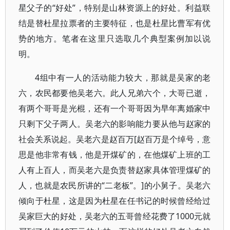
星父子的“好处”，特别是山林资源上的好处。利益联
结是替杜星拉票者的主要特征，也是杜星比曹军有优
势的地方。笔者在这里只选取几个典型案例加以说
明。
4组中有一人的活动能力较大，那就是吴家的老
六，农民都要他吴老六。此人兄弟六个，大哥已逝，
有两个哥哥是光棍，还有一个哥哥因为早年离婚家中
只剩下父子两人。吴老六的影响能力要从他与赵家的
社会关系说起。吴老六是赵百万[赵百万是个绰号，意
思是他非常有钱，他是开煤矿的，在他煤矿上班的工
人有上百人，而吴老六是负责替赵家具体管理煤矿的
人，也就是农民所讲的“二老板”。]的小舅子。吴老六
倾向于杜星，这是因为杜星在任书记的时候曾经给过
吴家巨大的好处，吴老六的五哥曾经花费了1000元就