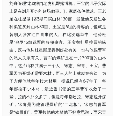
刘舟管理“老虎机”[老虎机即赌博机，王宝的儿子实际
上是在刘舟开办的赌场做事。]，家庭条件优越。王老
弟在杜星做书记期间买山林130亩，最近他又通过各
种渠道买到山林80亩。王宝是6组的待客的，也就是
替别人张罗红白喜事的人。在此次选举中，他替杜
星“张罗”6组选票的各项事宜。王宝替杜星拉票的缘
由，既与他从杜星那里得到好处有关，也与他跟曹军
的私人关系有关。曹军的煤矿是在一片300亩的山林
中，这片山林共属于三个人：宋志、宋青、王宝。曹
军因为开煤矿需要木材，而三人的山林就在旁边，为
了方便他就每年拉木材用，据说已经有6-7年了，每
年都拉不少木材，最近当书记的三年曹军收敛了一
些，拉的不那么多了，但是每年都还拉。宋志也开煤
矿，宋青是为他管理煤矿的“二老板”。宋志与曹军
是“铁哥们”，曹军拉他的木材他不好意思说，而宋青