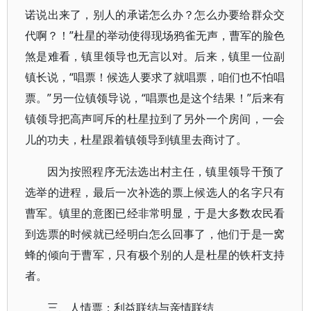
诺说出来了，别人的承诺怎么办？怎么办要给群众交
代啊？！”杜星的举动使得现场鸦雀无声，曹军的脸色
煞是难看，镇里领导也无言以对。后来，镇里一位副
镇长说，“唱票！候选人要求了就唱票，咱们也不怕唱
票。”另一位镇领导说，“唱票也是这个结果！”后来有
镇领导把高声呵斥的杜星拉到了另外一个房间，一会
儿的功夫，杜星跟着镇领导到镇里去商讨了。
因为按照程序无法选出村主任，镇里领导干预了
选举的进程，最后一次补选的票上候选人的名字只有
曹军。镇里的意图已经非常明显，于是大多数农民看
到选票的时候就已经明白怎么回事了，他们于是一窝
蜂的倾向于曹军，只有极个别的人是杜星的铁杆支持
者。
三、人情票：利益联结与亲情联结