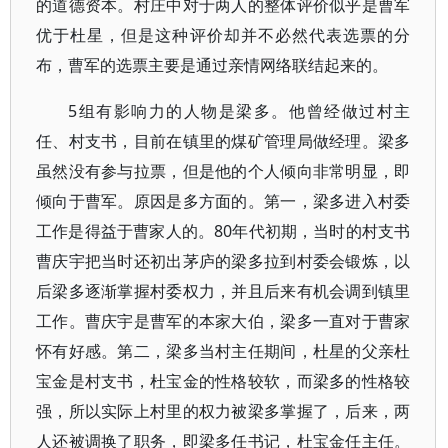
的道德资本。村庄中对于两人的整体评价似乎是曹军
优于杜星，但是这种评价却并不必然代表选票的分
布，曹军的选票主要是通过亲情网络联结起来的。
5组有影响力的人物是梁多。他曾经做过村主
任、村支书，目前在镇里的煤矿管理局做经理。梁多
虽然没有参与拉票，但是他的个人倾向非常明显，即
倾向于曹军。原因是多方面的。第一，梁多进入村委
工作是得益于曹家人的。80年代初期，当时的村支书
曹庆宇把当时还初出茅庐的梁多拉到村委会锻炼，以
后梁多逐渐掌握村委权力，并且后来有机会调到镇里
工作。曹庆宇是曹军的本家大伯，梁多一直对于曹家
怀有好感。第二，梁多当村主任期间，杜星的父亲杜
宝金是村支书，杜宝金的性格较软，而梁多的性格较
强，所以实际上村里的权力被梁多掌握了，后来，两
人还被调换了职务，即梁多任书记，杜宝金任主任。