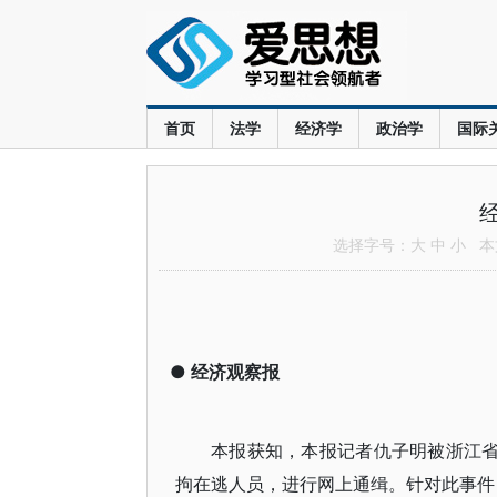
首页
法学
经济学
政治学
国际
选择字号：
大
中
小
本文
●
经济观察报
本报获知，本报记者仇子明被浙江省
拘在逃人员，进行网上通缉。针对此事件