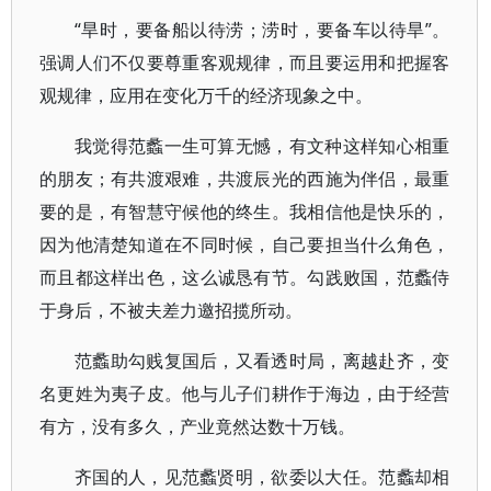
“旱时，要备船以待涝；涝时，要备车以待旱”。
强调人们不仅要尊重客观规律，而且要运用和把握客
观规律，应用在变化万千的经济现象之中。
我觉得范蠡一生可算无憾，有文种这样知心相重
的朋友；有共渡艰难，共渡辰光的西施为伴侣，最重
要的是，有智慧守候他的终生。我相信他是快乐的，
因为他清楚知道在不同时候，自己要担当什么角色，
而且都这样出色，这么诚恳有节。勾践败国，范蠡侍
于身后，不被夫差力邀招揽所动。
范蠡助勾贱复国后，又看透时局，离越赴齐，变
名更姓为夷子皮。他与儿子们耕作于海边，由于经营
有方，没有多久，产业竟然达数十万钱。
齐国的人，见范蠡贤明，欲委以大任。范蠡却相