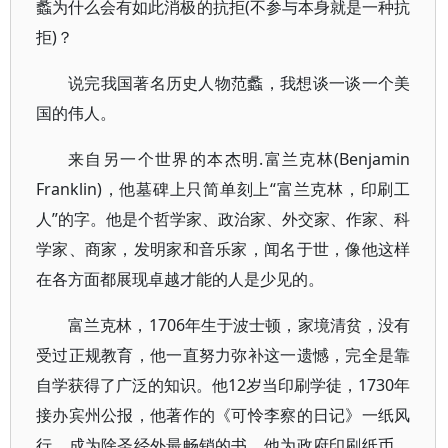
蠡为什么会有如此消极的抗拒(不参与本身就是一种抗
拒)？
说完我国著名历史人物范蠡，我想谈一谈一个美
国的伟人。
来自另一个世界的本杰明.富兰克林(Benjamin
Franklin)，他墓碑上只简单刻上“富兰克林，印刷工
人”的字。他是个哲学家、政治家、外交家、作家、科
学家、商家，发明家和音乐家，闻名于世，像他这样
在各方面都展现卓越才能的人是少见的。
富兰克林，1706年生于波士顿，家境清贫，没有
受过正规教育，他一直努力弥补这一遗憾，完全是靠
自学获得了广泛的知识。他12岁当印刷学徒，1730年
接办宾州公报，他著作的《可怜李察的日记》一纸风
行，成为除圣经外最畅销的书，他为政府印刷纸币，