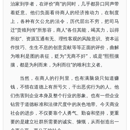
治家到学者，在评价“商”的同时，几乎都异口同声带
着贬意。他们负面看待商人的经济推动力，在制度
上，各种有欠公允的法令，历代层出不穷，把司马
迁“货殖列传”所形容，商人“各任其能，竭其力，以得
所欲”、资源互通有无、理性客观的风险意识、资本运
作技巧、生生不息的创意贡献等等正面的评价，曲解
为唯利是图的表征，贬为“无商不奸”，或是“熙熙攘
攘，都是为利而来，为利而往”的唯利主义者。
当然，在商人的行列里，也有满脑袋只知道赚
钱，不惜在道德上有所亏欠，干出恶劣行为的人。他
们伤害到企业本身及整个行业的形象。也有一些企业
钻营于道德标准和法律尺度中的灰色地带。今天商业
社会的进步，不仅要靠个人勇气、勤奋和坚持，更重
要的是建立社群所需要的诚实、慷慨，从而创造出一