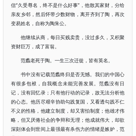
信“久受尊名，终不是什么好事”，他散其家财，分给
亲友乡邻，然后怀带少数财物，离开齐到了陶，再次
变易姓名，自称为陶朱公。
他继续从商，每日买贱卖贵，没过多久，又积聚
资财巨万，成了富翁。
范蠡老死于陶。一生三次迁徙，皆有英名。
书中没有记载范蠡终归是否无憾。我们的中国心
有很多包袱，自我概念未能完善发展。范蠡没有日
记，没有回忆录；只有他行动的记录，故无法分析他
的心态。他历尽艰辛协助勾践复国，又看透勾践不仁
不义的性格，他建立制度，却又害怕制度；他雄才伟
略，但又厌倦社会的争辩和无理；他成就伟大，却欲
深刻体会到世间上最强最有杀伤力的情绪是嫉妒，范