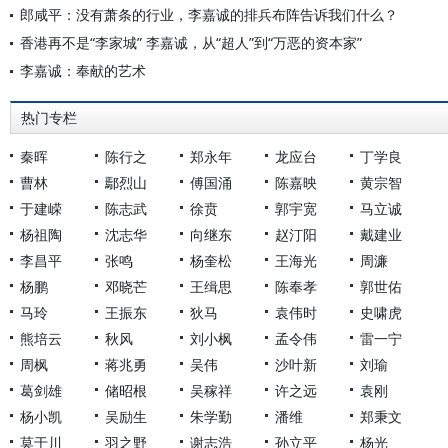
郎咸平：没有萧条的行业，李嘉诚的排兵布阵告诉我们什么？
香港再不是“李家城” 李嘉诚，从“超人”到“万恶的资本家”
李嘉诚：奉献的艺术
热门专栏
秦晖
陈行之
郑永年
龙应台
丁学良
曹林
鄢烈山
傅国涌
陈嘉映
黄宗智
于建嵘
陈志武
徐贲
郭宇宽
马立诚
杨祖陶
沈志华
向继东
赵汀阳
戴建业
李昌平
张鸣
杨奎松
王海光
周濂
杨鹏
邓晓芒
王缉思
陈奉孝
郭世佑
马玲
王振东
狄马
袁伟时
史啸虎
熊培云
秋风
刘小枫
孟令伟
雷一宁
周枫
蒋兆勇
吴伟
沙叶新
刘瑜
葛剑雄
储昭根
吴稼祥
许之远
袁刚
杨小凯
吴励生
朱学勤
潘维
郑秉文
莫于川
羽之野
谢志浩
孙立平
杨光