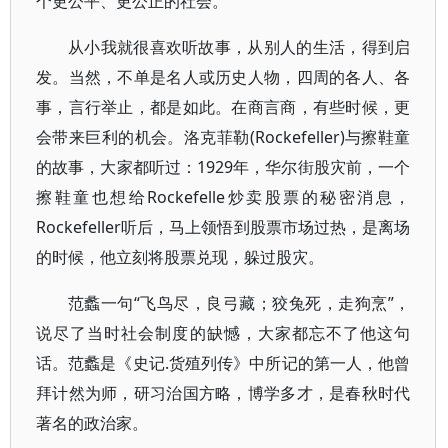
个更公平、更公正的社会。
从小我就很喜欢听故事，从别人的生活，得到启
发。当然，不单是名人或历史人物，四周的各人、各
事，言行举止，都是如此。在商言商，有些时候，更
会带来巨利的机会。洛克菲勒(Rockefeller)与擦鞋童
的故事，大家都听过：1929年，华尔街股灾前，一个
擦鞋童也想给Rockefelle炒卖股票的秘密消息，
Rockefeller听后，马上领悟到股票市场过热，是离场
的时候，他立刻将股票兑现，躲过股灾。
范蠡一句“飞鸟尽，良弓藏；狡兔死，走狗烹”，
说尽了当时社会制度的缺憾，大家都忘不了他这句
话。范蠡是《史记.货殖列传》中所记的第一人，他曾
拜计然为师，研习治国方略，博学多才，是春秋时代
著名的政治家。