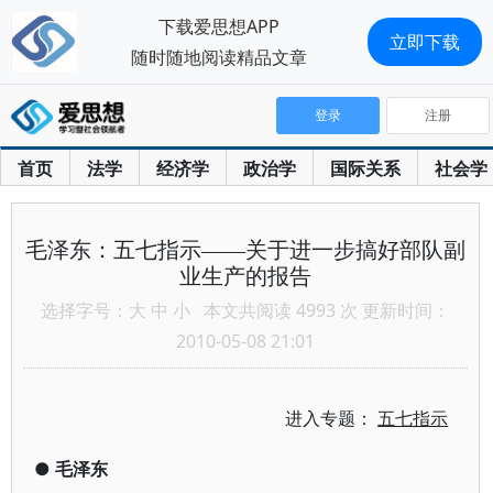
下载爱思想APP
立即下载
随时随地阅读精品文章
登录
注册
首页
法学
经济学
政治学
国际关系
社会学
毛泽东：五七指示——关于进一步搞好部队副
业生产的报告
选择字号：
大
中
小
本文共阅读 4993 次 更新时间：
2010-05-08 21:01
进入专题：
五七指示
●
毛泽东