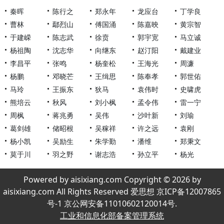
秦晖
陈行之
郑永年
龙应台
丁学良
曹林
鄢烈山
傅国涌
陈嘉映
黄宗智
于建嵘
陈志武
徐贲
郭宇宽
马立诚
杨祖陶
沈志华
向继东
赵汀阳
戴建业
李昌平
张鸣
杨奎松
王海光
周濂
杨鹏
邓晓芒
王缉思
陈奉孝
郭世佑
马玲
王振东
狄马
袁伟时
史啸虎
熊培云
秋风
刘小枫
孟令伟
雷一宁
周枫
蒋兆勇
吴伟
沙叶新
刘瑜
葛剑雄
储昭根
吴稼祥
许之远
袁刚
杨小凯
吴励生
朱学勤
潘维
郑秉文
莫于川
羽之野
谢志浩
孙立平
杨光
Powered by aisixiang.com Copyright © 2026 by
aisixiang.com All Rights Reserved 爱思想 京ICP备12007865
号-1 京公网安备11010602120014号.
工业和信息化部备案管理系统