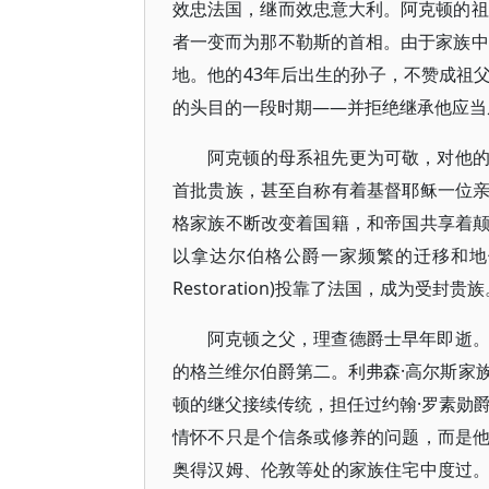
效忠法国，继而效忠意大利。阿克顿的祖
者一变而为那不勒斯的首相。由于家族中
地。他的43年后出生的孙子，不赞成祖
的头目的一段时期——并拒绝继承他应当
阿克顿的母系祖先更为可敬，对他
首批贵族，甚至自称有着基督耶稣一位
格家族不断改变着国籍，和帝国共享着
以拿达尔伯格公爵一家频繁的迁移和地
Restoration)投靠了法国，成为
阿克顿之父，理查德爵士早年即逝
的格兰维尔伯爵第二。利弗森·高尔斯家
顿的继父接续传统，担任过约翰·罗素勋
情怀不只是个信条或修养的问题，而是
奥得汉姆、伦敦等处的家族住宅中度过