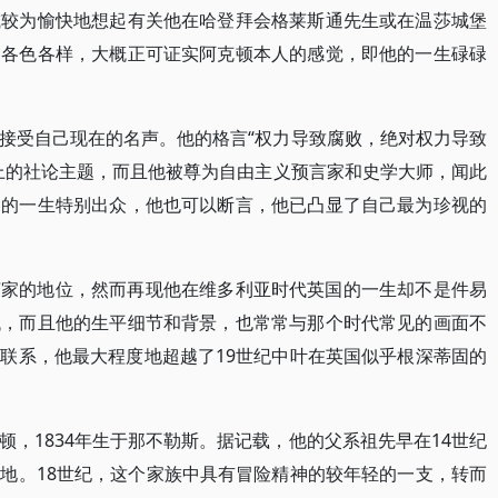
或较为愉快地想起有关他在哈登拜会格莱斯通先生或在温莎城堡
，各色各样，大概正可证实阿克顿本人的感觉，即他的一生碌碌
接受自己现在的名声。他的格言“权力导致腐败，绝对权力导致
上的社论主题，而且他被尊为自由主义预言家和史学大师，闻此
己的一生特别出众，他也可以断言，他已凸显了自己最为珍视的
言家的地位，然而再现他在维多利亚时代英国的一生却不是件易
代，而且他的生平细节和背景，也常常与那个时代常见的画面不
联系，他最大程度地超越了19世纪中叶在英国似乎根深蒂固的
克顿，1834年生于那不勒斯。据记载，他的父系祖先早在14世纪
地。18世纪，这个家族中具有冒险精神的较年轻的一支，转而