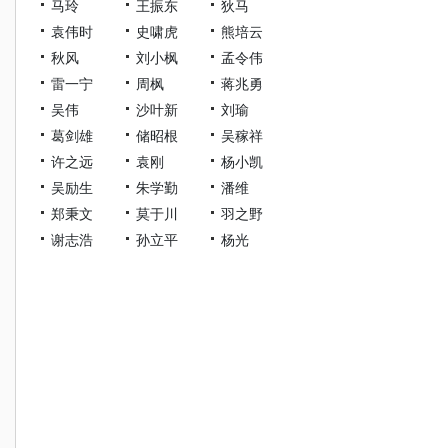
马玲
王振东
狄马
袁伟时
史啸虎
熊培云
秋风
刘小枫
孟令伟
雷一宁
周枫
蒋兆勇
吴伟
沙叶新
刘瑜
葛剑雄
储昭根
吴稼祥
许之远
袁刚
杨小凯
吴励生
朱学勤
潘维
郑秉文
莫于川
羽之野
谢志浩
孙立平
杨光