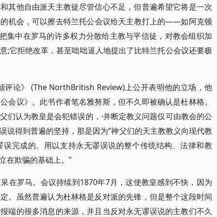
格和其他自由派天主教徒尽管信心不足，但普遍希望它将是一次
得的机会，可以擦去特兰托公会议给天主教打上的——如阿克顿
过把集中在罗马的许多权力分散给主教与平信徒，对教会组织加
意;它拒绝改革，甚至咄咄逼人地提出了比特兰托公会议还要极
》 (The NorthBritish Review)上公开表明他的立场，他
和公会议》。此书作者笔名雅努斯，但不久即被确认是杜林格。
父们认为教皇是会犯错误的，·并断定教义问题仅可由教会的公
误说得到普遍的坚持，那是因为“神父们的天主教教义向现代教
谬误完成的。用以支持永无谬误说的整个传统结构、法律和教
立在欺骗的基础上。”
呆在罗马。会议持续到1870年7月，这使教皇感到不快，因为
决定。虽然普遍认为杜林格是反对派的先锋，但是整个这段时间
诸报端的很多消息的来源，并且当反对永无谬误说的主教们不久