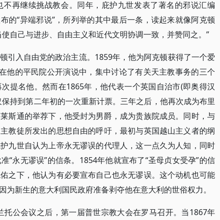
也不再继续挑战教会。同年，庇护九世发表了著名的邪说汇编
数自由主义所散布的“异端邪说”，所列举的其中最后一条，读起来就像阿克顿
当使自己与进步、自由主义和近代文明协调一致，并赞同之。”
顿引入自由党的政治主流。1859年，他为阿克顿获得了一个爱
顿在他的平民院公开演说中，集中讨论了有关天主教事务的三个
次提名他。然而在1865年，他代表一个英国自治市(即奥得汉
仅保持到第二年初的一次重新计票。三年之后，他再次成为布里
格莱斯通的举荐下，他受封为男爵，成为贵族院成员。同时，与
天主教徒所发出的思想自由的呼吁，最初与英国越山主义者的纲
庇护九世自认为上帝永无谬误的代理人，这一点久为人知，同时
“永无谬误”的信条。1854年他就宣布了“圣母贞女受孕”的信
庇佑之下，他认为有必要宣布自己也永无谬误。这个动机也可能
因为新生的意大利国民政府准备剥夺他在意大利的世俗权力。
特兰托公会议之后，第一届普世宗教大会在罗马召开。当1867年