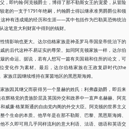
父，即约翰·阿克顿爵士，博得了那不勒斯女王的宠爱，从冒险
较老的一支于1791年绝嗣，约翰爵士得以继承准男爵爵位和领
父这种有违成规的经历和生涯——其中包括作为巴勒莫恐怖统治
从这笔意大利财富中得到的钱财。
的性情影响也更大。达尔伯格家族是神圣罗马帝国皇帝统治下的
亲戚的后代这种不易证实的尊荣。如同阿克顿家族一样，达尔伯
颠簸的命运。据说，若有人想写一篇有关国籍和住所的论文，可
位变化作为素材。最后，达尔伯格家族在王政复辟时代(the
受封贵族。家族庄园继续维持在莱茵地区的黑恩斯海姆。
。家族因其继父而获得另一个显赫的姓氏：利弗森勋爵，即后来
族在辉格党的贵族阶层及英国外交和政界中一直声名赫赫。阿克
爵和威廉·格莱斯通的自由党内阁的外交大臣。阿克顿的世界主义
他整个生命的本质。他早年是在那不勒斯、巴黎、黑恩斯海姆、
。他不久即可用几乎同样流利的意大利语、法语、德语和英语交