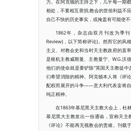
力。在阿克顿的主持之下，几乎每一期
相处，不要相互畏惧;教会的世俗利益不
自己不快的历史事实，或掩盖有可能使不
1862年，杂志由双月刊改为季刊，刊
Review)，以下简称评论)。然而它
主义、对教会史和当时天主教政府的直
是枢机主教威斯曼、主教曼宁、W.G.
他们的使命就是要铲除“英国天主教徒中
们希望消除的精神。阿克顿本人将《评
配权而展开的斗争——意大利代表妄将
纯正精神。
在1863年慕尼黑天主教大会上，
慕尼黑大主教发出一份通谕，宣称天主
《评论》不能再无视教会的责难。刊载于