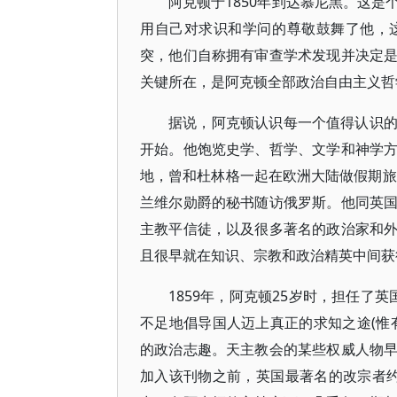
阿克顿于1850年到达慕尼黑。这
用自己对求识和学问的尊敬鼓舞了他，
突，他们自称拥有审查学术发现并决定
关键所在，是阿克顿全部政治自由主义哲
据说，阿克顿认识每一个值得认识
开始。他饱览史学、哲学、文学和神学
地，曾和杜林格一起在欧洲大陆做假期旅
兰维尔勋爵的秘书随访俄罗斯。他同英
主教平信徒，以及很多著名的政治家和
且很早就在知识、宗教和政治精英中间获
1859年，阿克顿25岁时，担任了英
不足地倡导国人迈上真正的求知之途(惟
的政治志趣。天主教会的某些权威人物
加入该刊物之前，英国最著名的改宗者约