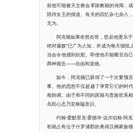
前他可能被天主教会革除教籍的传闻，
陪侍女王的报道。有关的回忆杂七杂八
无为。
阿克顿如果依然在世，想必他更乐于
绝对腐败”已广为人知，并成为每天报纸
当会令他感到欣慰。即使他不能断言自
两种观念——自由和道德。
如今，阿克顿已获得了一个次要预
事。他的思想不仅超越了孕育它们的时
相协调。由于和不同的国籍与贵族世系相
岛民心态乃至狭隘意识。
约翰·爱默里克·爱德华·达尔伯格·阿
初就占有位于什罗浦郡的奥得汉姆家族领