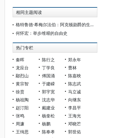
相同主题阅读
格特鲁德·希梅尔法伯：阿克顿勋爵的生平与学说
何怀宏：举步维艰的自由史
热门专栏
秦晖
陈行之
郑永年
龙应台
丁学良
曹林
鄢烈山
傅国涌
陈嘉映
黄宗智
于建嵘
陈志武
徐贲
郭宇宽
马立诚
杨祖陶
沈志华
向继东
赵汀阳
戴建业
李昌平
张鸣
杨奎松
王海光
周濂
杨鹏
邓晓芒
王缉思
陈奉孝
郭世佑