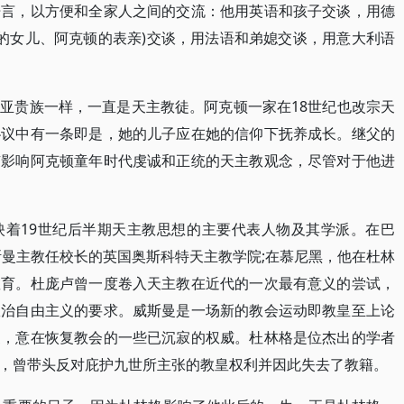
语言，以方便和全家人之间的交流：他用英语和孩子交谈，用德
爵的女儿、阿克顿的表亲)交谈，用法语和弟媳交谈，用意大利语
亚贵族一样，一直是天主教徒。阿克顿一家在18世纪也改宗天
协议中有一条即是，她的儿子应在她的信仰下抚养成长。继父的
有影响阿克顿童年时代虔诚和正统的天主教观念，尽管对于他进
映着19世纪后半期天主教思想的主要代表人物及其学派。在巴
斯曼主教任校长的英国奥斯科特天主教学院;在慕尼黑，他在杜林
教育。杜庞卢曾一度卷入天主教在近代的一次最有意义的尝试，
政治自由主义的要求。威斯曼是一场新的教会运动即教皇至上论
家，意在恢复教会的一些已沉寂的权威。杜林格是位杰出的学者
，曾带头反对庇护九世所主张的教皇权利并因此失去了教籍。