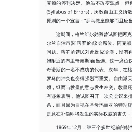
克顿的停刊决定。他虽不改变观点，但
(Syllabus of Errors)，历
原则的一个宣言：“罗马教皇能够而且应
这期间，格兰维尔勋爵曾试图把阿克
尔兰自治市(即喀罗)的议会席位。阿克
问题。喀罗的选民对此反应冷淡，没有再
姆附近的布里奇诺斯)而当选。这一席位
奇诺斯的一名不成功的代表。次年，在
罗马的冲突也变得强烈而重要。自由派
领，继而与教皇的意志发生冲突。教皇
有迹象表明，他试图召开一次公会议来批准
条，而且因为自视在圣母玛丽亚的特别
是意在补偿即将发生的实际权威的丧失，
1869年12月，继三个多世纪前的