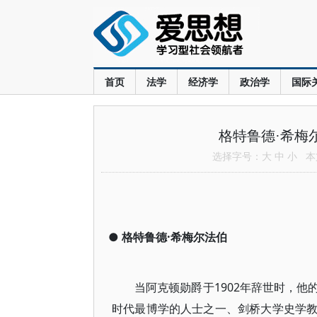
首页
法学
经济学
政治学
国际
格特鲁德·希梅
选择字号：
大
中
小
本文
●
格特鲁德·希梅尔法伯
当阿克顿勋爵于1902年辞世时，
时代最博学的人士之一、剑桥大学史学