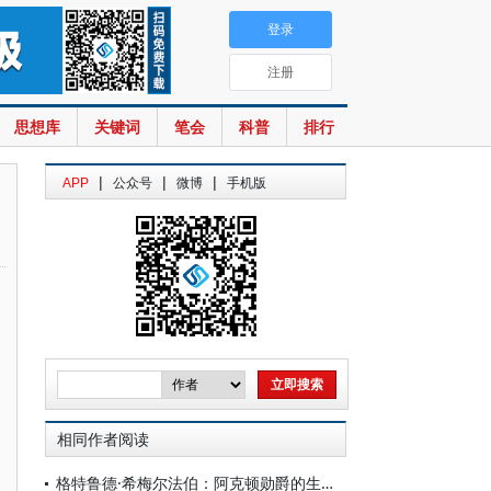
登录
注册
思想库
关键词
笔会
科普
排行
|
|
|
APP
公众号
微博
手机版
相同作者阅读
格特鲁德·希梅尔法伯：阿克顿勋爵的生平与学说