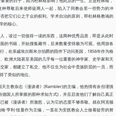
是个重要的日子，因为杜林格影响了他此后的一生。正是杜林格，
这种尊敬后来使师徒两人一起，陷入了同教会里一些势力的冲
是否把它们公之于众的权利。学术自治的原则，即杜林格教诲的
学的核心。
的人，读过一切值得一读的东西，这两种优秀品质，即是从此时
方面的书籍，开始搜集藏书，后来数量变得极为可观。他周游各
行，在亲戚埃尔斯米尔伯爵的陪伴下访问美国，1856年作为格
国、欧洲大陆甚至美国的几乎每一位重要的神学家、史学家和天
外交家，都建立了私交。他不仅生为社会中贵族阶层的一员，而
得了类似的地位。
国天主教杂志《漫谈者》(Rambler)的主编，他热情有余但谨慎
有德国人所掌握的那种求知方式)，并且启发他们了解自己真正
早已被《漫谈者》所激怒，认为它的态度不够恭敬。就在阿克顿
翰·亨利·纽曼作为主编，一直在为安抚教会人士做着徒劳的努