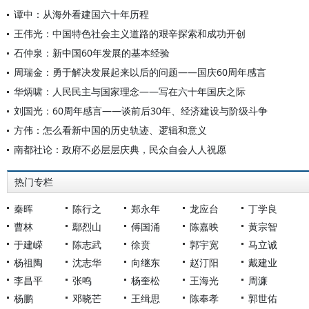
谭中：从海外看建国六十年历程
王伟光：中国特色社会主义道路的艰辛探索和成功开创
石仲泉：新中国60年发展的基本经验
周瑞金：勇于解决发展起来以后的问题——国庆60周年感言
华炳啸：人民民主与国家理念——写在六十年国庆之际
刘国光：60周年感言——谈前后30年、经济建设与阶级斗争
方伟：怎么看新中国的历史轨迹、逻辑和意义
南都社论：政府不必层层庆典，民众自会人人祝愿
热门专栏
秦晖
陈行之
郑永年
龙应台
丁学良
曹林
鄢烈山
傅国涌
陈嘉映
黄宗智
于建嵘
陈志武
徐贲
郭宇宽
马立诚
杨祖陶
沈志华
向继东
赵汀阳
戴建业
李昌平
张鸣
杨奎松
王海光
周濂
杨鹏
邓晓芒
王缉思
陈奉孝
郭世佑