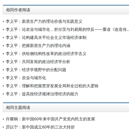
相同作者阅读
李义平：新质生产力的理论价值与实践意义
李义平：论农业与城市化，舒尔茨与刘易斯的悖反——重读《改造传统
李义平：论构建高水平社会主义市场经济体制
李义平：把握新质生产力的理论内涵
李义平：供给侧结构性改革的政治经济学含义
李义平：共同富裕的政治经济学分析
李义平：经济学视野中的分配问题
李义平：农业与城市化
李义平：理解和把握贯穿发展全局和全过程的大逻辑
李义平：提高按经济规律治理经济的能力
相同主题阅读
许耀桐：新中国60年来中国共产党党内民主的发展
厉以宁：新中国成立60年的三次大转折