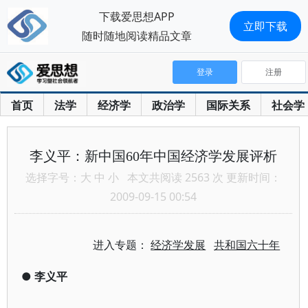
下载爱思想APP
立即下载
随时随地阅读精品文章
登录
注册
首页
法学
经济学
政治学
国际关系
社会学
李义平：新中国60年中国经济学发展评析
选择字号：
大
中
小
本文共阅读 2563 次 更新时间：
2009-09-15 00:54
进入专题：
经济学发展
共和国六十年
●
李义平