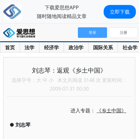
下载爱思想APP
立即下载
随时随地阅读精品文章
登录
注册
首页
法学
经济学
政治学
国际关系
社会学
刘志琴：返观《乡土中国》
选择字号：
大
中
小
本文共阅读 3148 次 更新时间：
2009-07-31 00:30
进入专题：
《乡土中国》
●
刘志琴