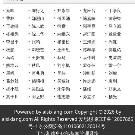
秦晖
陈行之
郑永年
龙应台
丁学良
曹林
鄢烈山
傅国涌
陈嘉映
黄宗智
于建嵘
陈志武
徐贲
郭宇宽
马立诚
杨祖陶
沈志华
向继东
赵汀阳
戴建业
李昌平
张鸣
杨奎松
王海光
周濂
杨鹏
邓晓芒
王缉思
陈奉孝
郭世佑
马玲
王振东
狄马
袁伟时
史啸虎
熊培云
秋风
刘小枫
孟令伟
雷一宁
周枫
蒋兆勇
吴伟
沙叶新
刘瑜
葛剑雄
储昭根
吴稼祥
许之远
袁刚
杨小凯
吴励生
朱学勤
潘维
郑秉文
莫于川
羽之野
谢志浩
孙立平
杨光
Powered by aisixiang.com Copyright © 2026 by
aisixiang.com All Rights Reserved 爱思想 京ICP备12007865
号-1 京公网安备11010602120014号.
工业和信息化部备案管理系统