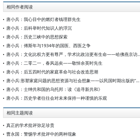
相同作者阅读
唐小兵：我心目中的燃灯者钱理群先生
唐小兵：后科举时代知识人的浮沉
唐小兵：历史三峡中的思想探索
唐小兵：傅斯年与1934年的国医、西医之争
唐小兵：文化比权力更有尊严，学术比政治更有生命—
唐小兵：二零二一，春风远矣——敬悼余英时先生
唐小兵：后五四时代的家庭革命与社会改造思潮
唐小兵:形塑家庭问题的思想资源与社会想象——以民国时期出版的“社会问题”系列图书为中心的考察
唐小兵：士绅共和国的乌托邦：读《追寻新共和》
唐小兵：历史学者往往会对未来保持一种谨慎的乐观
相同主题阅读
真正的学术批评弥足珍贵
曹永国：警惕学术批评中的两种现象