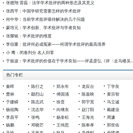
张翅翔 雷磊：法学学术批评的两种形态及其意义
张西平：中国学研究需要怎样的学术批评
何中华：当前学术批评亟待解决的几个问题
蒙培元：学术创新、学术批评与学者良知
张耀铭：学术批评的维度
李伯重：批评何必成冤家——何谓学术批评的最高境界
小 鹰：闭卷判分 名人归零
于振波：学术批评的价值在于学术良知——评孟彦弘《评〈走
热门专栏
秦晖
陈行之
郑永年
龙应台
丁学良
曹林
鄢烈山
傅国涌
陈嘉映
黄宗智
于建嵘
陈志武
徐贲
郭宇宽
马立诚
杨祖陶
沈志华
向继东
赵汀阳
戴建业
李昌平
张鸣
杨奎松
王海光
周濂
杨鹏
邓晓芒
王缉思
陈奉孝
郭世佑
马玲
王振东
狄马
袁伟时
史啸虎