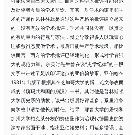
可能认为自己大失脸面。而且这种学术批评可能会危
及批评者今后的学术前途。其实，对学术的谦卑和学
术的严谨作风往往就是通过这种严格的批评建立起来
的，没有有效的学术批评，学术共同体没有一以贯之
的有约束力的行规与家法，就会导致很多人以玩票心
理或敷衍态度做学术，最后只能生产学术垃圾。相比
较而言，西方的学术批评已经建制化，形成对学者强
大的规范力量。余英时先生曾在谈“史学纪律”的一段
文字中讲述了足以印证这点的亚伯翰故事。亚伯翰在
1981年出版了根据其在芝加哥大学的博士论文修改而
成的《魏玛共和国的崩溃》一书。其时他是普林斯顿
大学历史系的助教，该书出版后好评甚多，系里准备
向学校申请给他长期聘任。结果，耶鲁大学的屠纳和
加州大学柏克莱分校的费德曼作为治现代德国史的资
深专家出面干涉，指出亚伯翰史料引用诸多错误，甚