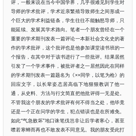
评，一般来说在当今中国学界，几乎很难见到学生对
导师的学术批评，学术近亲繁殖导致师生之间形成一
个巨大的学术利益链条，学生往往不能触怒导师，只
能延续、发展其学术路向。笔者一个朋友曾经在一个
重要的学术期刊发表一篇评论一本新社会文化史的著
作的学术批评，这个批评也是他参加课堂读书班的一
个报告，在其中对于该书进行了一些批评。结果居然
引发了一个学术事件，被批评者之一居然因此在同样
的学术期刊发表一篇题名为《××同学，以笔为枪》的
回应文字，以长辈姿态居高临下地狠狠教训了他一
通，从史料、方法与行文简直把他批评得一无是处。
不管我这个朋友的学术批评有何不得当之处，他毕竟
还是一个正在问学的学生，犯点错误也是在所难免。
如此“气急败坏”地口诛笔伐岂非让后学者寒心，甚至
噤若寒蝉而再也不敢发表不同意见。我的朋友受此打