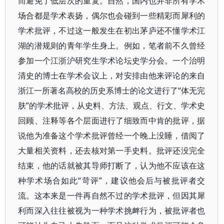
而避免了低层次的重复。自然，国内也并非所有学术
场合都是学术表扬，偶尔也会碰到一些精彩而犀利的
学术批评，不过这一般发生在初出茅庐还不懂学术江
湖的潜规则的青年学生身上。例如，笔者前不久曾经
参加一个江浙沪研究生学术论坛史学分会。一个治明
清史的博士在学术会议上，对安排由他来评论的来自
浙江一所著名高校的历史系博士的论文进行了“体无完
肤”的学术批评，从史料、方法、观点、行文、学术史
回顾、注释等各个层面进行了细致而中肯的批评，据
说他为准备这个学术批评曾经一个晚上没睡，借阅了
大量相关资料，还去核对第一手史料。批评还没完全
结束，他的话就被其导师打断了，认为他不应该在这
种学术场合如此“苛评”，建议他会后与被批评者交
流。这本来是一件再自然不过的学术批评，但因其犀
利而深入往往被视为一种学术挑衅行为，被批评者也