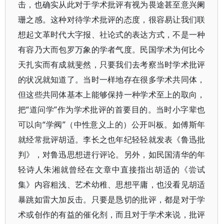
击，也确实从此对于学术批评有视为畏途甚至意兴阑
珊之感。这种对待学术批评的态度，很容易让我们联
想起文革时代大字报、社论式的表达方式，不是一种
有容乃大而包罗万象的学者气度。民国学术为何比今
天扎实而有成就斐然，只要我们去考察当时学术批评
的状况就知道了。当时一样地存在很多学术共同体，
但这些共同体基本上能够保持一种学术至上的取向，
把“道问学”作为学术批评的首要目的。当时小字辈也
可以向“学阀”（中性意义上的）公开叫板。如傅斯年
就经常批评胡适。李长之也年纪轻轻就发表《鲁迅批
判》，对鲁迅思想进行评论。另外，如民国清华的年
轻诗人朱湘就曾经在文章中直接指出胡适的《尝试
集》内容粗浅、艺术幼稚、思想平庸，也没看见胡适
暴跳如雷大加反击。只要是恳切的批评，都是对于学
术或创作的有益的催化剂，而且对于学术来说，批评