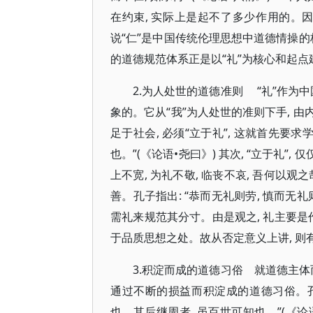
在约束, 实际上是起不了多少作用的。因
说“仁”是中国传统伦理思想中道德情操的
的道德规范体系正是以“礼”为核心和起点
2.为人处世的道德准则 “礼”作为
象的。它从“我”为人处世的准则下手, 由
足于社会, 必须“立于礼”, 这就首先要求学
也。”(《论语•尧曰》) 其次, “立于礼”,
上不宽, 为礼不敬, 临丧不哀, 吾何以观
善。孔子指出: “恭而无礼则劳, 慎而无礼
需礼来规范其分寸。由是观之, 礼主要是
于品质思想之处。故从否定意义上讲, 则有“非
3.积淀而成的道德习俗 就道德主体而
通过不断的损益而积淀成的道德习俗。孔子
也。其后继周者, 虽百世可知也。”(《