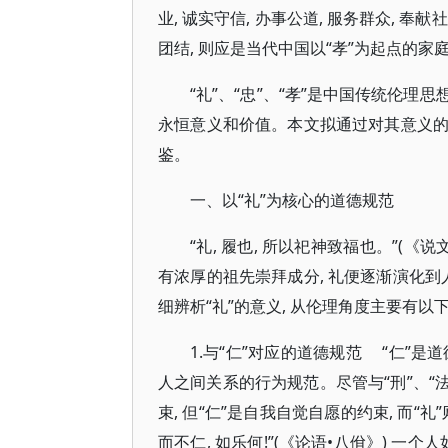
业, 诚实守信, 办事公道, 服务群众, 奉献
团结, 则应是当代中国以“孝”为起点的
“礼”、“忠”、“孝”是中国传统伦理
永恒意义和价值。本文拟通过对其意义的分
鉴。
一、以“礼”为核心的道德规范
“礼, 履也, 所以祀神致福也。”(
有浓厚的祖先崇拜成分, 礼便逐渐演化到
细辨析“礼”的意义, 从伦理角度主要有以下
1.与“仁”对应的道德规范 “仁”是
人之间关系的行为规范。尽管与“刑”、“法
束, 但“仁”是自我自觉自愿的约束, 而“礼
而不仁, 如乐何!”(《论语•八佾》) 