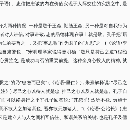
子语) 。忠信把忠诚的内在价值实现于人际交往的实践之中, 是
又分为两种情况: 一种是敬于王命, 勤勉王命; 另一种是对自我行为
对人讲信, 对事讲敬, 忠的品德体现在事上就是敬。孔子把“居
作为仁的要旨之一, 又把“事思敬”作为君子的“九思”之一(《论语•季
也, 恒自肃警也。”宋明理学家说得更明确: “敬只是持己之道”(程颐
身心贯注之, 是成功与否的重要前提。这种全身心投入的精神, 就
之”的乃“忠恕而已矣” (《论语•里仁》) , 朱熹解释说: “尽己之
集注》) 尽己之心以待人就是忠, 推己之心以及人就是恕。孔子自
而可以终身行之乎?”孔子回答说: “其恕乎! 己所不欲, 勿施于
是“我不欲人之加诸我也, 吾亦欲无加诸人。”(《论语•公冶长》) 忠
它是建立人与人之间相互信任、和谐关系的关键, 也是孔子及儒