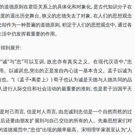
的道德原则在君臣关系上的具体化和对象化, 是古代知识分子在
的退出历史舞台, 狭义的忠德失去了对象, 在人们的思想观念
忠却作为一种普遍的道德原则, 积淀于人们的思想观念中, 通过各
生活中仍发挥着重要的作用。
面得到展开:
, “诚”与“忠”可以互训, 故忠亦有真实之义。在现代汉语中,“忠
可以互用。以诚训忠,突出的正是发自内心这一基本含义。孟子以诚为
人之道也。”(《孟子•离娄上》) 荀子也认为诚是天德与人德共同的品
人进行人际交往和社会活动的最重要的准则, 也是君子治国平天
是对己而言, 信是对人而言, 由忠诚到忠信是一个自然而然的过
 然后还要由朋友扩展到与自己交往的所有的人。先秦思想家们对
的道德规范中,“忠信”出现的频率最高。宋明理学家甚至认为“人