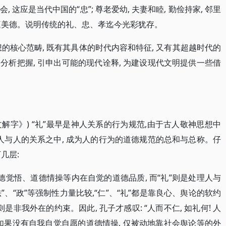
社会, 这应是当代中国的“忠”; 尊老爱幼, 夫妻和睦, 勤俭持家, 邻里
家庭美德。说明传统的礼、忠、孝迄今光彩犹存。
思想的核心范畴, 既有其具体的时代内容和特征, 又有其超越时代的
析把握, 引申出可能的现代诠释, 为建设现代文明提供一些借
《说文解字》) “礼”最早是神人关系的行为规范,由于古人敬神思想中
人与人的关系之中, 成为人的行为的道德规范的总和与总称。仔
几层:
道德觉悟、道德情操等内在自觉的道德品质, 而“礼”则是处理人与
”、“政”等强制性力量比较,“仁”、“礼”都是靠良心、舆论的软约
”则是非我外在的约束。因此, 孔子才感叹: “人而不仁, 如礼何! 人
一个人如果没有自我自觉自愿的道德情操, 仅被动地靠社会舆论等的外