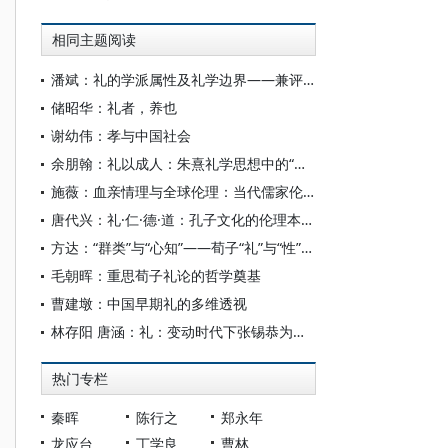
相同主题阅读
潘斌：礼的学派属性及礼学边界——兼评当前中国民俗学、历史人类学所言之“礼”
储昭华：礼者，养也
谢幼伟：孝与中国社会
余朋翰：礼以成人：朱熹礼学思想中的“敬”与“义”
施薇：血亲情理与全球伦理：当代儒家伦理论争
唐代兴：礼·仁·德·道：孔子文化的伦理本体图景
方达：“群类”与“心知”——荀子“礼”与“性”的秩序内涵及逻辑关系
毛朝晖：重思荀子礼论的哲学奠基
曹建墩：中国早期礼的多维透视
林存阳 唐涵：礼：变动时代下张锡恭为学求志的思想取向
热门专栏
秦晖
陈行之
郑永年
龙应台
丁学良
曹林