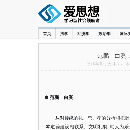
首页
法学
经济学
政治学
国际
范鹏 白奚：
选择字号：
大
中
小
本文
●
范鹏 白奚
从对传统的礼、忠、孝的分析和把握
本道德建设相联系。文明礼貌, 助人为乐, 