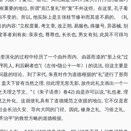
要的地位, 所谓“克己复礼”所“复”不外这些。在这里, 孔子看
永恒不变的。所以, 他实际上是主张枝节修补而其道不易的。《礼
: “立权度量, 考文章, 改正朔, 易服色, 殊徽号, 异器械, 别
者则有矣: 亲亲也, 尊尊也, 长长也, 男女有别, 此其不可得与
流变演化的过程中经历了一个由外而内、由器而道的“形上化”过
 序民人, 利后嗣者也”(《左传•隐公十一年》) 的说法, 但这主要是
看问题的结论。到了宋代, 朱熹对作为道德根据的“礼”进行了形而
, 盖天下皆有当然之理, 但此理无形无影, 故作此礼文画出一个一
之天理之节文。” (《朱子语类》卷42) 由是亦可以说,“礼也者, 理
常本然之外化。这就使礼具有了道德规范之依据的地位, 它不仅是君
社会长治久安、导向大同的门径。因此, 修身之礼、习俗之礼、
修齐治平”的救世方略的道德根据。