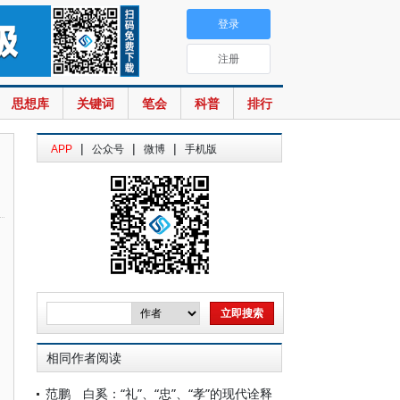
登录
注册
思想库
关键词
笔会
科普
排行
|
|
|
APP
公众号
微博
手机版
相同作者阅读
范鹏 白奚：“礼”、“忠”、“孝”的现代诠释