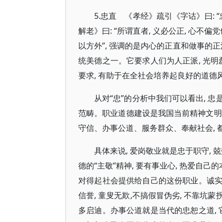
5.忠直 《孝经》疏引《字诂》曰: “
解老》曰: “所谓直者, 义必公正, 心不偏
以方外”, 强调的是内心的正直和做事的
统美德之一。它要求人们为人正派, 光明
要求, 有助于在全社会培养起良好的道德
从对“忠”的分析中我们可以看出, 忠
范畴。职业道德建设是我国当前精神文明
守信、办事公道、服务群众、奉献社会, 
具体来说, 爱岗敬业就是忠于职守,
德的“主敬”精神, 要有事业心, 热爱自己
对得起社会提供给自己的这份职业。诚实守
信誉, 童叟无欺,不搞假冒伪劣, 不靠坑蒙
多启迪。办事公道就是当代的忠恕之道, 