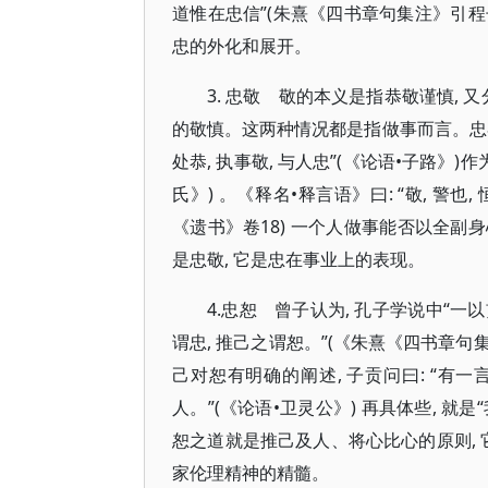
道惟在忠信”(朱熹《四书章句集注》引程
忠的外化和展开。
3. 忠敬 敬的本义是指恭敬谨慎, 
的敬慎。这两种情况都是指做事而言。忠者
处恭, 执事敬, 与人忠”(《论语•子路》)
氏》) 。《释名•释言语》曰: “敬, 警
《遗书》卷18) 一个人做事能否以全副
是忠敬, 它是忠在事业上的表现。
4.忠恕 曾子认为, 孔子学说中“一以贯
谓忠, 推己之谓恕。”(《朱熹《四书章句
己对恕有明确的阐述, 子贡问曰: “有一言
人。”(《论语•卫灵公》) 再具体些, 就
恕之道就是推己及人、将心比心的原则, 
家伦理精神的精髓。