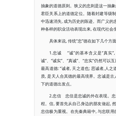
抽象的道德原则。狭义的忠则是这一抽象
君臣关系上的道德定位。随着封建等级制度
中迅速消失, 成为历史的陈迹。而广义的
种各样的职业活动表现出来, 在现代社会
具体来说, 传统“忠”德在如下几个方
1.忠诚 “诚”的基本含义是“真实”
诚”、“诚实”、“真诚”、“忠实”仍然
最高道德: “诚者, 天之道也; 思诚者,
质, 是天人合其德的最高境界。忠诚是古
下的道德出发点。
2.忠信 忠信是忠诚的外在表现。忠
程。信, 要首先从自己身边的朋友做起,
忠信极为重视。在先秦典籍中, 与忠联用