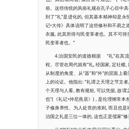
俗。这些传统的风俗礼规在孔子心目中具有重
到了“礼”是进化的, 但其基本精神却是
记•大传》具体说明了这些修补和不易之道的内容
衣服, 此其所得与民变革者也。其不可得变革
民变革者也。”
4.治国安民的道德根据 “礼”在其
程。尽管在周代就有“礼, 经国家, 定社稷,
从制度的角度、从“器”和“外”的层面上
上的论证。他指出: “礼谓之天理之节文者
个天理与人看, 教有规矩, 可以凭据, 故谓
也”(《礼记•仲尼燕居》) , 是伦理纲
子修身养性、为人处世的准则, 而且也是
治国之礼是三位一体的, 这也正是儒家“