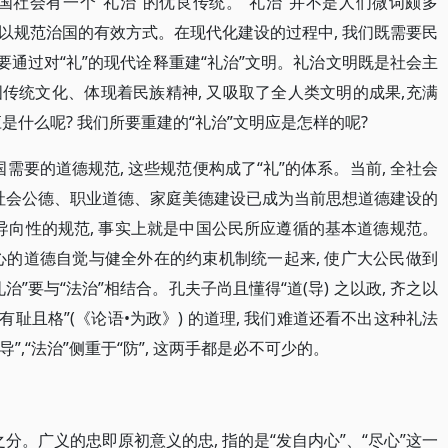
中国社会有一个“礼治”的优良传统。“礼治”并不是人们微词颇多
一种以规范治国的有效方式。在现代化建设的过程中, 我们既需要民
需要通过对“礼”的现代诠释重建“礼治”文明。礼治文明既是社会主
中国传统文化、体现着民族精神, 又吸取了全人类文明的成果,充满
应是什么呢? 我们所要重建的“礼治”文明应是怎样的呢?
需要的道德规范, 这些规范便构成了“礼”的体系。当前, 全社会
强社会公德、职业道德、家庭美德建设已成为当前思想道德建设的
导向性的规范, 事实上就是中国公民所应遵循的基本道德规范。
发内心的道德自觉与健全外在的约束机制统一起来, 使广大公民做到
礼治”要与“法治”相结合。孔夫子尚且懂得“道(导) 之以政, 齐之以
礼, 有耻且格”(《论语•为政》) 的道理, 我们难道还看不出这种礼法
导”,“法治”侧重于“防”, 这两手都是必不可少的。
分。广义的忠即原初意义的忠, 指的是“发自内心”、“尽心”这一