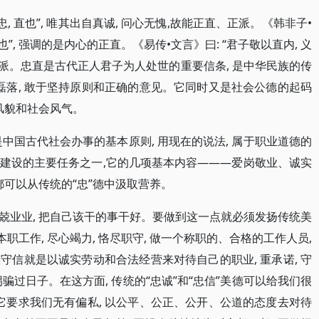
忠, 直也”, 唯其出自真诚, 问心无愧,故能正直、正派。《韩非子•
党也”, 强调的是内心的正直。《易传•文言》曰: “君子敬以直内, 义
正派。忠直是古代正人君子为人处世的重要信条, 是中华民族的传
磊落, 敢于坚持原则和正确的意见。它同时又是社会公德的起码
风貌和社会风气。
是中国古代社会办事的基本原则, 用现在的说法, 属于职业道德的
建设的主要任务之一,它的几项基本内容———爱岗敬业、诚实
都可以从传统的“忠”德中汲取营养。
 兢兢业业, 把自己该干的事干好。要做到这一点就必须发扬传统美
的本职工作, 尽心竭力, 恪尽职守, 做一个称职的、合格的工作人员,
信就是以诚实劳动和合法经营来对待自己的职业, 重承诺, 守
拐骗过日子。在这方面, 传统的“忠诚”和“忠信”美德可以给我们很
它要求我们无有偏私, 以公平、公正、公开、公道的态度去对待