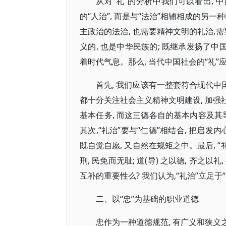
从对“礼”的分析中我们可以看出, 
的“人治”, 而是与“法治”相辅相成的另
主政治的法治, 也需要精神文明的礼治,
义的, 也是中华民族的; 既继承发扬了
着时代气息。那么, 当代中国社会的“礼”
首先, 我们应该有一整套符合现代中国
都十分关注社会主义精神文明建设, 加
基本任务, 而这三德各自的基本内容及其
其次,“礼治”要与“仁德”相结合, 把启
既自觉自愿, 又自然在规矩之中。最后, “
刑, 民免而无耻; 道(导) 之以德, 齐之以
互补的重要性么? 我们认为,“礼治”立足于“
二、以“忠”为基础的职业道德
忠作为一种道德规范, 有广义和狭义之