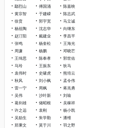
鄢烈山
傅国涌
陈嘉映
黄宗智
于建嵘
陈志武
徐贲
郭宇宽
马立诚
杨祖陶
沈志华
向继东
赵汀阳
戴建业
李昌平
张鸣
杨奎松
王海光
周濂
杨鹏
邓晓芒
王缉思
陈奉孝
郭世佑
马玲
王振东
狄马
袁伟时
史啸虎
熊培云
秋风
刘小枫
孟令伟
雷一宁
周枫
蒋兆勇
吴伟
沙叶新
刘瑜
葛剑雄
储昭根
吴稼祥
许之远
袁刚
杨小凯
吴励生
朱学勤
潘维
郑秉文
莫于川
羽之野