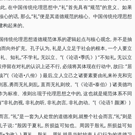
此, 在中国传统伦理思想中,“礼”首先具有“规范”的意义。如果
核心的话, 那么,“礼”便是其道德规范的核心。中国传统伦理思想
建构起来的。
中国传统伦理思想道德规范体系的逻辑起点与核心观念, 并不是抽
内而向外扩充。孔子认为, 礼是人立足于社会的根本, 一个人要立
礼、知礼,“不学礼, 无以立。”(《论语•季氏》) “不知礼, 无以立
 仅仅停留在对礼的认识上还不行, 必须将其体现在行动中, 故曰: “居
之哉?”(《论语•八佾》) 最后,立人立己之诸要素要由礼来补充和完
则葸,勇而无礼则乱, 直而无礼则绞。”(《论语•泰伯》) 诸美德均
作为标准、准则出现于伦理思想之中的, 这也就是规范体系不同
礼勿视, 非礼勿听, 非礼勿言, 非礼勿动。”(《论语1 颜渊》)
言, “礼”是一套为人处世的道德准则,就整个社会而言,“礼”则是
说: “殷因于夏礼, 所损益可知也。周因于殷礼, 所损益可知
论语•为政》) 夏礼、殷礼、周礼就是当时约束人们行为的道德习