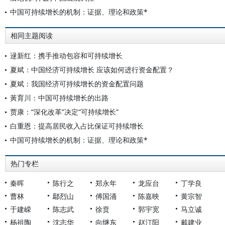
中国可持续增长的机制：证据、理论和政策*
相同主题阅读
逯新红：携手推动包容和可持续增长
夏斌：中国经济可持续增长 应该如何进行资金配置？
夏斌：我国经济可持续增长的资金配置问题
黃育川：中国可持续增长的出路
贾康：“深化改革”决定“可持续增长”
白重恩：提高居民收入占比保证可持续增长
中国可持续增长的机制：证据、理论和政策*
热门专栏
秦晖
陈行之
郑永年
龙应台
丁学良
曹林
鄢烈山
傅国涌
陈嘉映
黄宗智
于建嵘
陈志武
徐贲
郭宇宽
马立诚
杨祖陶
沈志华
向继东
赵汀阳
戴建业