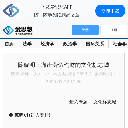
下载爱思想APP
立即下载
随时随地阅读精品文章
登录
注册
首页
法学
经济学
政治学
国际关系
社会学
陈晓明：痛击劳命伤财的文化标志城
选择字号：
大
中
小
本文共阅读 2699 次 更新时间：
2009-03-22 10:20
进入专题：
文化标志城
●
陈晓明
(
进入专栏
)