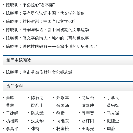
陈晓明：不必担心“看不懂”
陈晓明：要有勇气认识中国当代文学的价值
陈晓明：壮怀激烈：中国当代文学60年
陈晓明：开创与驱逐：新中国初期的文学运动
陈晓明：做文字的情人：纯净的书写与反叙事
陈晓明：整体性的破解——长篇小说的历史变形记
相同主题阅读
陈晓明：痛击劳命伤财的文化标志城
热门专栏
秦晖
陈行之
郑永年
龙应台
丁学良
曹林
鄢烈山
傅国涌
陈嘉映
黄宗智
于建嵘
陈志武
徐贲
郭宇宽
马立诚
杨祖陶
沈志华
向继东
赵汀阳
戴建业
李昌平
张鸣
杨奎松
王海光
周濂