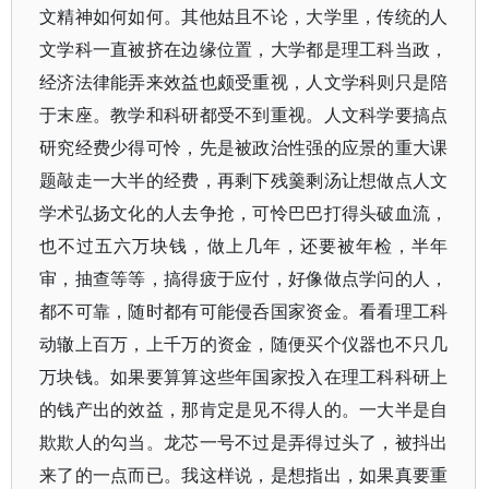
文精神如何如何。其他姑且不论，大学里，传统的人
文学科一直被挤在边缘位置，大学都是理工科当政，
经济法律能弄来效益也颇受重视，人文学科则只是陪
于末座。教学和科研都受不到重视。人文科学要搞点
研究经费少得可怜，先是被政治性强的应景的重大课
题敲走一大半的经费，再剩下残羹剩汤让想做点人文
学术弘扬文化的人去争抢，可怜巴巴打得头破血流，
也不过五六万块钱，做上几年，还要被年检，半年
审，抽查等等，搞得疲于应付，好像做点学问的人，
都不可靠，随时都有可能侵呑国家资金。看看理工科
动辙上百万，上千万的资金，随便买个仪器也不只几
万块钱。如果要算算这些年国家投入在理工科科研上
的钱产出的效益，那肯定是见不得人的。一大半是自
欺欺人的勾当。龙芯一号不过是弄得过头了，被抖出
来了的一点而已。我这样说，是想指出，如果真要重