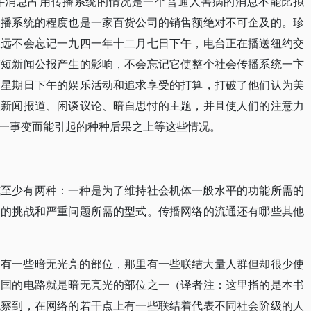
这件消息占用传播系统的情况是一个普通人害病的消息不能比拟
传播系统的程度也是一家百货公司的销售额绝对不可企及的。珍
永远不会忘记一九四一年十二月七日下午，电台正在播送纽约交
简短新闻公报产生的影响，不会忘记它使整个社会传播系统一卞
了星期日下午的娱乐活动和追求享受的打算，打破了他们认为美
数新闻报道、闲谈议论、暗自思忖的主题，并且使人们的注意力
一事变而能引起的种种后果之上等这些情况。
式至少有两种：一种是为了维持社会机体一般水平的功能所需的
出的挑战和严重问题所需的型式。传播网络的流通还有哪些其他
中有一些暗无光亮的部位，那里有一些联结大量人群但却很少使
中国的电路就是暗无亮光的部位之一（译者注：这里指的是本书
观察到，在网络的若干点上有一些联结着代表不同社会阶级的人