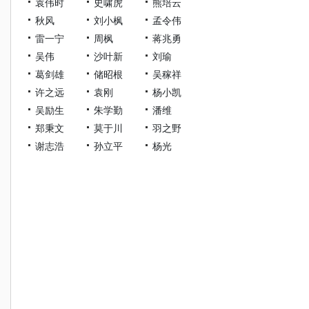
袁伟时
史啸虎
熊培云
秋风
刘小枫
孟令伟
雷一宁
周枫
蒋兆勇
吴伟
沙叶新
刘瑜
葛剑雄
储昭根
吴稼祥
许之远
袁刚
杨小凯
吴励生
朱学勤
潘维
郑秉文
莫于川
羽之野
谢志浩
孙立平
杨光