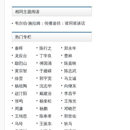
相同主题阅读
韦尔伯·施拉姆：传播途径：谁同谁谈话
热门专栏
秦晖
陈行之
郑永年
龙应台
丁学良
曹林
鄢烈山
傅国涌
陈嘉映
黄宗智
于建嵘
陈志武
徐贲
郭宇宽
马立诚
杨祖陶
沈志华
向继东
赵汀阳
戴建业
李昌平
张鸣
杨奎松
王海光
周濂
杨鹏
邓晓芒
王缉思
陈奉孝
郭世佑
马玲
王振东
狄马