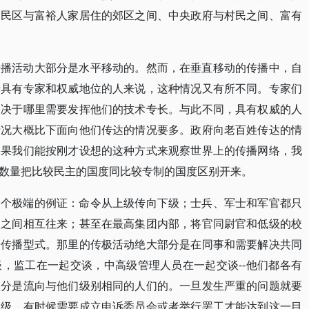
贫民区与富裕人家居住的郊区之间、中央政府与村民之间、富有
传播活动大部分是水平移动的。然而，在垂直移动的传播中，自
于具有专家和权威地位的人来说，这种情况又有所不同。专家们
取决于哪里需要发挥他们的技术专长。与此不同，具有权威的人
情况大概比下面向他们传达的情况要多。政府向老百姓传达的情
如果我们能按刚才设想的这种方式来观察世界上的传播网络，我
数量把比较民主的国度同比较专制的国度区别开来。
一个极端的例证：命令从上级传向下级；士兵、军士和军官都只
级之间相互往来；甚至在最高集团内部，将官同尉官和低级的校
的传播型式。那里的传极活动绝大部分是在同事和需要解决共同
，监工在一起交谈，中高级管理人员在一起交谈--他们都各有
部分是流向与他们级别相同的人们的。一旦发生严重的问题就要
一级。有时候需要成立申诉委员会或者举行罢工才能达到这一目