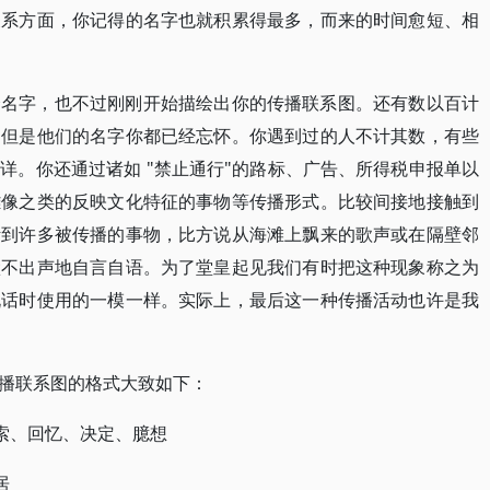
关系方面，你记得的名字也就积累得最多，而来的时间愈短、相
个名字，也不过刚刚开始描绘出你的传播联系图。还有数以百计
，但是他们的名字你都已经忘怀。你遇到过的人不计其数，有些
详。你还通过诸如 "禁止通行"的路标、广告、所得税申报单以
雕像之类的反映文化特征的事物等传播形式。比较间接地接触到
听到许多被传播的事物，比方说从海滩上飘来的歌声或在隔壁邻
默不出声地自言自语。为了堂皇起见我们有时把这种现象称之为
说话时使用的一模一样。实际上，最后这一种传播活动也许是我
播联系图的格式大致如下：
思索、回忆、决定、臆想
居