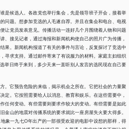
测谁是候选人。各政党也举行集会，先是领导班子开会，接着举
及的问题。想参加竞选的人毛遂自荐。并且在集会和电台、电视
以便让党员发表意见。传播活动一连好几个月围绕着人物和问题
演讲、接见记者，通过海报和新闻机构使自己的照片广为传播，
举结果。新闻机构报道了有关的事件与言论，反复探讨了竞选中
料，寻求支持。通过邮件寄来了有说服力的材料。家庭主妇组织
。选举日终于来到，多少天来一直听别人发言的选民现在自己要
地方。它预告危险的来临，揭示机会之所在。它把社会的力量聚
出决定。它按照需要给人以消息、教育和娱乐。在这些需要中，
量作任何变动。有些需要则要求作较大的变动。有些需要是如此
。旧金山的地震对传播系统的要求就比一座房屋失火要大得多。
真地象一九七O年出产的一部很受欢迎的电影中设想的那样，得