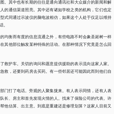
道图。其中也有长期的往往是通向通讯社和大众媒介的新闻和解
数人的通信渠道照亮。其中还有诸如学校之类的机构，它们也定
的型式同通过示波仪的脑电波相仿，如果这个人处于仅足以维持
话。
播的均衡而有度的信息流通之外，有些电路不时会象圣诞树一样
能在其他部位触发某种特殊的活动。在那种情况下究竟是怎么回
来了救护车。关切的询问和愿意提供援助的表示流向这家人家。
行急救，还要到药房去买药。有一些邻居还可能因此而到他们自
防部门打了电话。旁观的人聚集拢来。有人表示同情，还有人表
防队长、房主和首先发现火情的人。找来了保险公司的代表。许
人帮他估算、出主意。到底是重建还是修理划算？这家人目前又