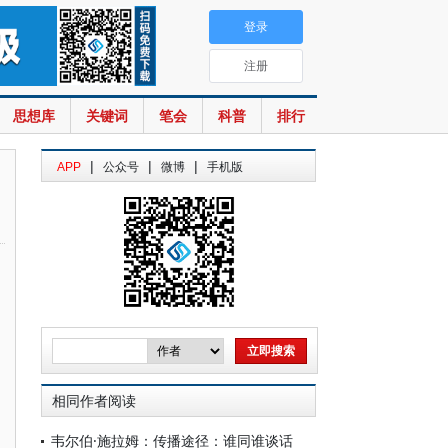
登录
注册
思想库
关键词
笔会
科普
排行
|
|
|
APP
公众号
微博
手机版
相同作者阅读
韦尔伯·施拉姆：传播途径：谁同谁谈话