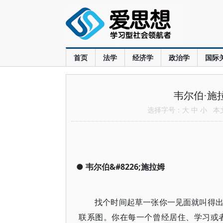
首页
法学
经济学
政治学
国际
韦尔伯·施
选择字号：
大
中
小
本文共
●
韦尔伯&#8226;施拉姆
找个时间起草一张你一见面就叫得
联系图。你在每一个曾经居住、学习或