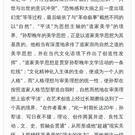
世与出世的意识冲突”、“恐怖感和大病之后一度出现
幻觉”等等过程，最后皈依了与“革命叙事”截然不同的
以“自然”、“平淡”为思想主轴的“道家美学”的境
界。“孙犁晚年的美学思想，正是以道家美学思想为其
基质的。他相当有深度地承传了道家崇尚自然之道的
美学思想，并在当代文化语境下作出了创造性发
挥”，“道家美学思想是贯穿孙犁晚年文学活动的一条
红线”；“文化精神化入主体的生命，便成为一个人的
人格”，而“人格理想与审美理想的统一性，使孙犁在
按照道家人格范型塑造自我时，自然而然地在审美理
想上追求‘平淡’，在艺术创造上经过长期磨练达到了一
个高的境界。”在作者看来，“此一时期长达20年，孙
犁读、写日夜不辍，理论、创作两翼并进、良性互
动，文、史、哲融会贯通”，从而形成他“超越”现实关
怀、入世情怀等矛盾的“强大的张力”。而他把这一切