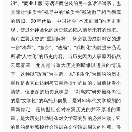
识”、“商业出版”等话语而包装的另一套话语谱系，也
实际对“多质性”视野中的“单质性”残迹做了相当彻底
的清扫。90年代后，中国社会“本来面目”的历史重
现，使过分神圣化的历史叙述陷入前所未有的难堪。
而对左翼历史的“重新解释”，势必就变成以对它的进
一步“稀释”、“掺杂”、“改编”、“戏剧化”为前提来凸现
所谓“人性化”的历史内容。当历史因为人事原因仍然
云遮雾罩，尤其是当重大历史判断难以进展的情况
下，这种以“改写”为主调、以“多质化”为目的的历史
重释是否真正达到与它重新搏弈的目的，目前还看不
清楚。但更深的历史意味是，“剥离式”研究最终向往
的是“文学性”的乌托邦前景，是对80年代文学规划的
重新肯定，是转型社会对左翼历史的并不厚道的重
审，是大历史转动链条对文学研究界的必然带动，它
的目的是剥离掉社会话语在文学话语周边的堆积、侵