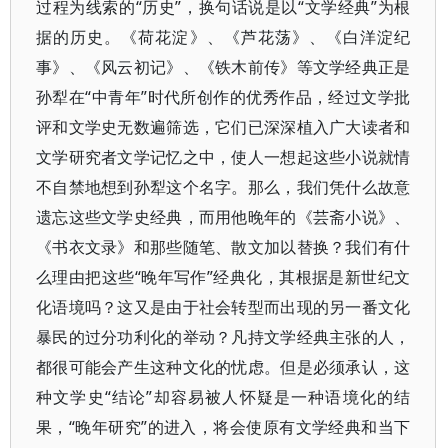
过程为线索的“历史”，换句话说是以“文学经典”为根
据的历史。《荷花淀》、《芦花荡》、《白洋淀纪
事》、《风云初记》、《铁木前传》等文学经典正是
孙犁在“中青年”时代所创作的优秀作品，经过文学批
评和文学史无数遍筛选，它们已深深植入广大读者和
文学研究者文学记忆之中，使人一想起这些小说就情
不自禁地想到孙犁这个名字。那么，我们凭什么故意
遗忘这些文学史经典，而用他晚年的《芸斋小说》、
《书衣文录》和那些随笔、散文加以替换？我们有什
么理由把这些“晚年写作”经典化，其根据是新世纪文
化语境吗？这又是由于社会转型而出现的另一番文化
暴民的过分功利化的举动？凡持文学经典主张的人，
都很可能会产生这种文化的忧虑。但是必须承认，这
种文学史“结论”却容易被人怀疑是一种语境化的结
果，“晚年研究”的进入，将会使原有文学经典和当下