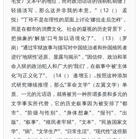
毛女》文本中的地位，而对政治话语的强制机制做了
轻描淡写，那么这并非我的本意。”（12（） 孟
悦）“丁玲不是在理性的层面上讨论‘娜拉走后怎样’，
而是在都市的消费文化、社会的凝视的历史背景下，
把抽象的‘解放’口号加以语境化了”。（13）（罗
岗）“通过牢狱故事与描写对中国统治者和外国殖民者
进行‘地狱性’还原、显露与揭示”，“因信仰、政治和革
命入狱的政治犯人和广大的‘我们’，在叙事中被‘主体
化’与正义化了”。（14（） 逄增玉）..按照这种添加
式研究继续推理，那么“革命文学”（左翼文学）单
质、一元的元话语，就将被另一种所谓多质和多元的
文学事实所代替，它的历史叙事因为被安排了“都
市”、“阶级与性别”、“身体想象”、“报刊”、“出
版”、“叙事”、“殖民者牢狱”、“文本”、“民族国家文
学”、“病”、“文学生产”、“日常生活”、“现代性”这些新