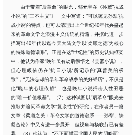
由于带着“后革命”的眼光，郜元宝在《孙犁“抗战
小说”的“三不主义”》一文中写道：“可以窥见孙犁‘抗
战小说’的特点，也可以清理出上个世纪40年代兴盛起
来的革命文学之浪漫主义传统的精髓，并据此进一步
描写出40年代以迄今天大陆文学以‘柔顺之德’为核心
的特殊道德谱系”。正是在这“世纪性”的历史认知框架
中，他认为作家“晚年虽有劫后彻悟之《芸斋小说》，
但心理皈依仍在‘抗日小说’所记录的‘真善美的极
致’”，“无法忘却的早年革命战争的美好经历”，不仅是
他“晚年的心理依赖”，也是晚年小说抨击人性丑恶
的“唯一价值根基”。（7）这种试图以“后革命”眼光去
推敲并追问革命文学“复杂性”的研究，在作者另一篇
文章《柔顺之美：革命文学的道德谱系——孙犁、铁
凝合论》中又有进一步展开，但视角与杨联芬已有差
异。（8）他认为，“不正面描写北国人民的‘阴暗面’，