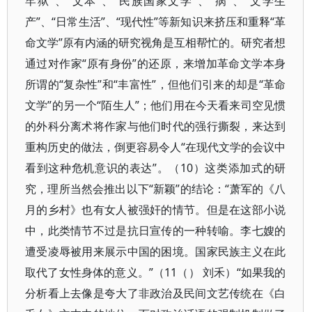
牢狱”、“文本”、“民族国家文学”、“病”、“文学生
产”、“日常生活”、“现代性”等新知识来挤压和重释“革
命文学”原有内涵的研究视角是互相帮忙的。研究者想
通过对作家“原有身份”的还原，来增加革命文学本身
所谓的“复杂性”和“丰富性”，但他们引来的却是“革命
文学”的另一个“陌生人”；他们用在今天看来司空见惯
的外科分离术将作家与他们时代的强行撕裂，来达到
重构历史的做法，倒更容易令人“在现代文学的会议中
看到这种危机意识的表达”。（10）这类添加式的研
究，理所当然会推出以下“新颖”的结论：“萧军的《八
月的乡村》也有女人被强奸的情节。但是在这部小说
中，此类情节不过是抗日宣传的一种转喻。李七嫂的
遭受凌辱被用来展示中国的困境。国家民族主义在此
取代了女性身体的意义。”（11（） 刘禾）“如果我的
分析看上去像是夸大了非政治及民间文艺传统在《白