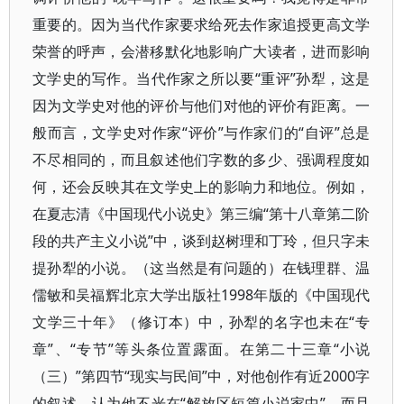
重要的。因为当代作家要求给死去作家追授更高文学
荣誉的呼声，会潜移默化地影响广大读者，进而影响
文学史的写作。当代作家之所以要“重评”孙犁，这是
因为文学史对他的评价与他们对他的评价有距离。一
般而言，文学史对作家“评价”与作家们的“自评”总是
不尽相同的，而且叙述他们字数的多少、强调程度如
何，还会反映其在文学史上的影响力和地位。例如，
在夏志清《中国现代小说史》第三编“第十八章第二阶
段的共产主义小说”中，谈到赵树理和丁玲，但只字未
提孙犁的小说。（这当然是有问题的）在钱理群、温
儒敏和吴福辉北京大学出版社1998年版的《中国现代
文学三十年》（修订本）中，孙犁的名字也未在“专
章”、“专节”等头条位置露面。在第二十三章“小说
（三）”第四节“现实与民间”中，对他创作有近2000字
的叙述，认为他不光在“解放区短篇小说家中”，而且