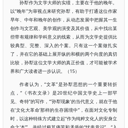
孙犁作为文学大师的实绩，主要在于他的晚年。
以“晚年”为审视点来研究孙犁，有助于打通这位作家
早年、中年和晚年的创作，从动态发展中把握其一生
创作与文艺观、美学观的演变及其价值，从中找出某
些带有规律和学科意义的线索，从而为文学史提供比
较典型、完整、深入的个案。只有这一个案做扎实
了，并在它的基础上展开纵的和横的两个向度的真切
比较，孙犁这位文学大师的真正价值，才可能被学术
界和广大读者进一步认识。（15）
作者认为，“文革”是孙犁思想的一个重要转折
点，“《书衣文录》是20世纪中国文学史上一部罕
见、奇特”的写作，“‘孙犁现象’的当代意义，就在于他
在‘文化大革命’那样的生存困境中”，在面对文化专制
时，以这种特殊方式建立起“作为纯粹文化人的安身立
命之‘本’”。并经过极其痛苦和矛盾的“忧患意识”、“入