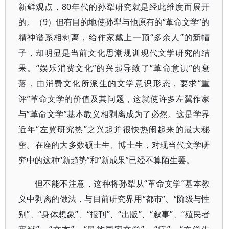
新鲜观点，80年代的孙犁研究就是经此维度而展开
的。（9）但有目的地使孙犁与他原有的“革命文学”的
精神谱系相剥离，给作家戴上一顶“多余人”的新帽
子，却明显是当前文化思潮规训现代文学研究的结
果。“娱乐消费文化”的兴起导致了“革命意识”的衰
落，由消费文化所派生的文学意识形态，要求“重
评”革命文学的价值及其问题，这就使许多左翼作家
与“革命文学”基本教义相剥离成为了必然。这是学界
近年“左翼研究热”之兴起并很快热闹起来的最大秘
密。在座的大多数硕士生、博士生，对现当代文学研
究中的这种“新趋势”和“新成果”已经不算陌生罢。
但不能不注意，这种将孙犁从“革命文学”基本教
义中剥离的做法，与目前研究界用“都市”、“阶级与性
别”、“身体想象”、“报刊”、“出版”、“叙事”、“殖民者