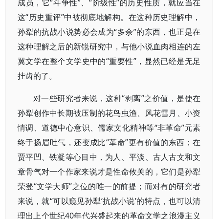
成员，它“斗争性”、“阶级性”的历史性质，就应当在
这“历史重评”中被彻底地解构。在这种历史理解中，
孙犁的抗战小说势必会成为“多余”的东西，也正是在
这种理解之后的新锐研究中，与他小说血肉相连的左
翼文学在整个文学史中的“重要性”，显然已经是无足
挂齿的了。
对一些研究者来说，这种“剥离”之价值，是使在
孙犁创作中长期被压制的花鸟虫渔、风花雪月、小资
情调、道德中心意识、儒家文化精神等“非革命”元素
终于扬眉吐气，还变成比“革命”更有价值的东西；在
贾平凹、铁凝等心目中，为人、平淡、古人古文和文
章骨气对一个作家来说才是性命攸关的，它们是孙犁
荣登“文学大师”之位的唯一的前提；而对有的研究者
来说，就“可以窥见孙犁‘抗战小说’的特点，也可以清
理出上个世纪40年代兴盛起来的革命文学之浪漫主义