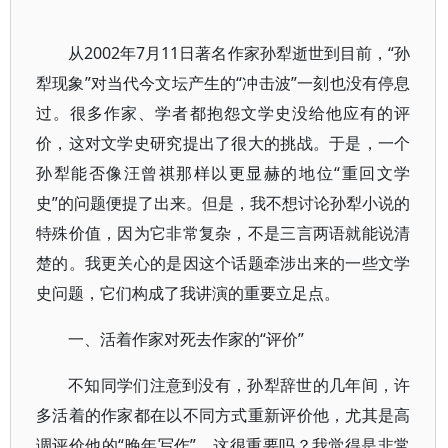
从2002年7月11日著名作家孙犁逝世到目前，“孙
犁现象”对当代今文坛产生的“冲击波”一刻也没有停息
过。很多作家、学者都抱怨文学史没给他应有的评
价，这对文学史研究提出了很大的挑战。于是，一个
孙犁能否像汪曾祺那样以更显赫的地位“重回文学
史”的问题便提了出来。但是，我不想讨论孙犁小说的
特殊价值，因为它非常复杂，不是三言两语就能说清
楚的。我更关心的是因这个话题牵涉出来的一些文学
史问题，它们构成了我讲演的重要立足点。
一、活着作家对死去作家的“评价”
不知同学们注意到没有，孙犁辞世的几年间，许
多活着的作家都在以不同方式重新评价他，尤其是高
调评价他的“晚年写作”。这很重要吗？我觉得是非常