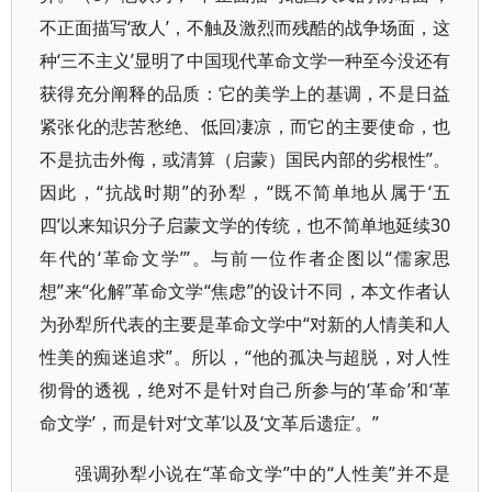
不正面描写‘敌人’，不触及激烈而残酷的战争场面，这
种‘三不主义’显明了中国现代革命文学一种至今没还有
获得充分阐释的品质：它的美学上的基调，不是日益
紧张化的悲苦愁绝、低回凄凉，而它的主要使命，也
不是抗击外侮，或清算（启蒙）国民内部的劣根性”。
因此，“抗战时期”的孙犁，“既不简单地从属于‘五
四’以来知识分子启蒙文学的传统，也不简单地延续30
年代的‘革命文学’”。与前一位作者企图以“儒家思
想”来“化解”革命文学“焦虑”的设计不同，本文作者认
为孙犁所代表的主要是革命文学中“对新的人情美和人
性美的痴迷追求”。所以，“他的孤决与超脱，对人性
彻骨的透视，绝对不是针对自己所参与的‘革命’和‘革
命文学’，而是针对‘文革’以及‘文革后遗症’。”
强调孙犁小说在“革命文学”中的“人性美”并不是