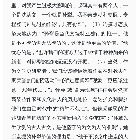
里，对我产生过极大影响的，起码其中有两个人，一
个是沈从文，一个就是孙犁。我不善走动和交际，专
程登门拜见过的作家，只有孙犁”。（1）冯骥才态度
坚决地认为：“孙犁是当代文坛特立独行的‘惟一’。他
是不可模仿也无法模仿的，这便是他至高的价值。”他
忧心的是，“也许我们的理论界过于钟情于种种舶来的
新潮，对孙犁的空间远远没有开掘。”（2）当然，作
为文学史研究者，我们应该警惕活着作家在对死去作
家荣誉的“追授活动”中的“过度阐释”现象。更应该注
意，90年代后，“追悼会”或“高寿现象”往往会突然拔
高某些作家和文化名人的历史地位，急速扩充和膨胀
他们在自己时代中的“精神示范性”。但铁凝诚恳的讲
述却希望把我们的不安重新纳入“文学范畴”：“孙犁先
生欣赏的古人古文，是他坚守的为文为人的准则”，她
所发掘的孙犁价值的理由是，“他于平淡之中迸发的人