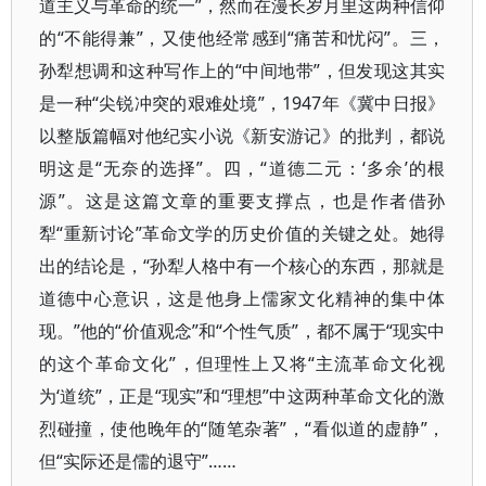
道主义与革命的统一”，然而在漫长岁月里这两种信仰
的“不能得兼”，又使他经常感到“痛苦和忧闷”。三，
孙犁想调和这种写作上的“中间地带”，但发现这其实
是一种“尖锐冲突的艰难处境”，1947年《冀中日报》
以整版篇幅对他纪实小说《新安游记》的批判，都说
明这是“无奈的选择”。四，“道德二元：‘多余’的根
源”。这是这篇文章的重要支撑点，也是作者借孙
犁“重新讨论”革命文学的历史价值的关键之处。她得
出的结论是，“孙犁人格中有一个核心的东西，那就是
道德中心意识，这是他身上儒家文化精神的集中体
现。”他的“价值观念”和“个性气质”，都不属于“现实中
的这个革命文化”，但理性上又将“主流革命文化视
为‘道统”，正是“现实”和“理想”中这两种革命文化的激
烈碰撞，使他晚年的“随笔杂著”，“看似道的虚静”，
但“实际还是儒的退守”……