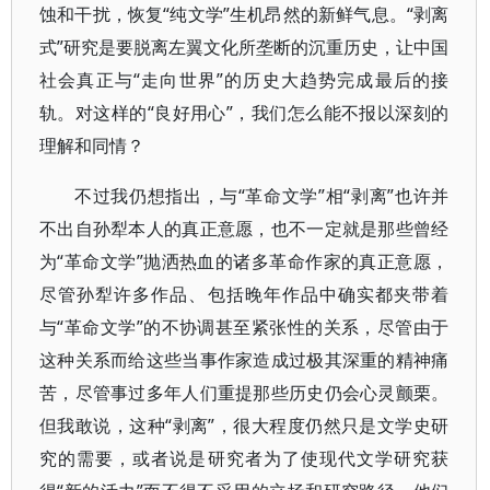
蚀和干扰，恢复“纯文学”生机昂然的新鲜气息。“剥离
式”研究是要脱离左翼文化所垄断的沉重历史，让中国
社会真正与“走向世界”的历史大趋势完成最后的接
轨。对这样的“良好用心”，我们怎么能不报以深刻的
理解和同情？
不过我仍想指出，与“革命文学”相“剥离”也许并
不出自孙犁本人的真正意愿，也不一定就是那些曾经
为“革命文学”抛洒热血的诸多革命作家的真正意愿，
尽管孙犁许多作品、包括晚年作品中确实都夹带着
与“革命文学”的不协调甚至紧张性的关系，尽管由于
这种关系而给这些当事作家造成过极其深重的精神痛
苦，尽管事过多年人们重提那些历史仍会心灵颤栗。
但我敢说，这种“剥离”，很大程度仍然只是文学史研
究的需要，或者说是研究者为了使现代文学研究获