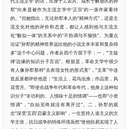
代主流文学”的话，出身于工农兵、成长于解放区的孙
犁“向来是被作为主流文学中‘正宗’的一派作家看待
的。”但她指出，无论孙犁本人的“精神方式”，还是主
流文化对他的评价和态度，都让人感到他与主流文
化“貌似一体”的关系中的“不协调与不愉快”。为重点
论证“孙犁的精神世界远比他的小说文本丰富和复杂得
多”这个中心问题，作者从四个方面下手：一，“‘主旋
律’边缘的知识分子言说”。根据是，革命文学中很少
有人像孙犁那样“去表现女性的形式美”，“文革”中连
造反派都评价他是：“生活上，花鸟虫渔；作品里，风
花雪月。”即使在战争年代和革命年代，他身上这种知
识分子“非功利的、人情味十足的情调”——也即“小资
情调”，“自始至终就没有离开过”。二，孙犁的观
念“深受‘五四’启蒙主义影响”，一生坚持人道主义的文
学主张，抗日战争的特殊环境虽然“使他轻易实现了人