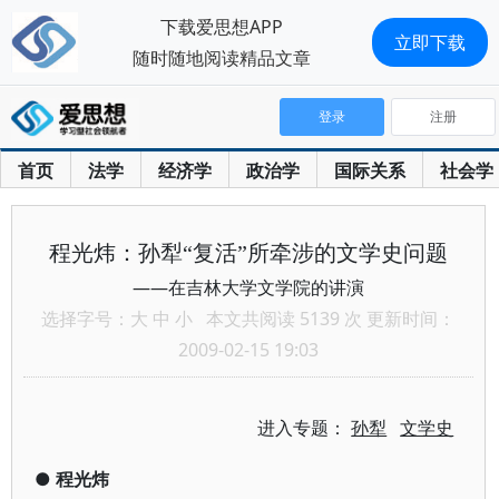
下载爱思想APP
立即下载
随时随地阅读精品文章
登录
注册
首页
法学
经济学
政治学
国际关系
社会学
程光炜：孙犁“复活”所牵涉的文学史问题
——在吉林大学文学院的讲演
选择字号：
大
中
小
本文共阅读 5139 次 更新时间：
2009-02-15 19:03
进入专题：
孙犁
文学史
●
程光炜