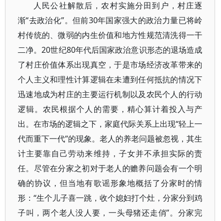
人民公社解散后，农村实施分田到户，村庄逐
渐“去政治化”。但前30年国家强大的政治力量已将岭
村传统的、微弱的内生价值和地方性规范清洗得一干
二净。20世纪80年代后国家政治意识形态的退场造成
了村庄价值体系出现真空，于是市场经济改革带来的
个人主义和理性计算逻辑在未遭到任何抵抗的情况下
迅速地成为村庄的主要运行机制以及农民个人的行动
逻辑。农民根据个人的需要，精心算计着投入与产
出。在市场的逻辑之下，家庭代际关系上出现“轻上一
代而重下一代”的现象。老人的养老问题被忽视，其生
计主要靠自己劳动来维持，子女并不承担实际的责
任。尽管在分家之初对于老人的赡养问题会有一个明
确的协议，但当地有歌谣形象地概括了分家时的情
形：“生个儿子喜一跳，收个媳妇打个灶，分家分到鸡
子叫，两个老人没人要，一头母猪还走俏”。分家完