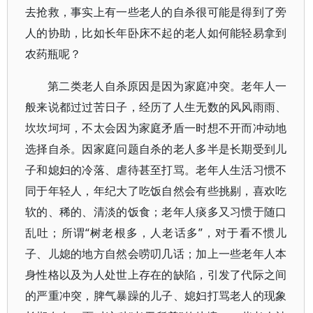
去抢救，事实上有一些老人的自杀很可能是得到了旁
人的协助，比如长年卧床不起的老人如何能轻易拿到
农药瓶呢？
第二类老人自杀原因是因为家庭冲突。老年人一
般来说都过过苦日子，经历了人生无数的风风雨雨、
坎坎坷坷，不太会因为家庭矛盾一时想不开而冲动地
选择自杀。因家庭问题自杀的老人多半是长期受到儿
子和媳妇的冷落、虐待甚至打骂。老年人生活习惯不
同于年轻人，年纪大了吃饭自然会有些挑剔，喜欢吃
软的、稀的、清淡的饭食；老年人痰多又习惯于随口
乱吐；所谓“树老根多，人老话多”，对于看不惯儿
子、儿媳的地方自然会唠叨几话；加上一些老年人本
身性格以及为人处世上存在的缺陷，引发了代际之间
的严重冲突，脾气暴躁的儿子、媳妇打骂老人的现象