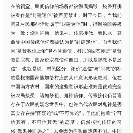
在的祠堂、民间信仰的场所都被彻底捣毁，烧香拜佛
被看作是“封建迷信”被严厉禁止。时至今日，当我们
问及村民那些活动属于“封建迷信”时，得到的回答极
为一致：烧香拜佛、信鬼神、传宗接代、看风水、算
命等中国传统信仰都被认为是“封建迷信”。而当我们
问“基督教信上帝”算不算迷信，村民的回答则是“基督
教是宗教，国家说宗教信仰自由，所以基督教不是迷
信”。也就是说，村民区分、评价“迷信”与“宗教”的标
准是根据国家施加给村庄的某种意识形态准则。但在
中国南方农村，国家的这些意识形态准则是很难完全
被农民接受，诸如祭祖、鬼神信仰、传宗接代仍普遍
存在于农民的观念世界中。也许当代农民对鬼神是否
真实存在持“怀疑论”或“不可知论”，但他们抱着“宁可
信其有，不可信其无”的态度，仍然按照传统的习
俗“敬鬼神而远之”，以免因为不敬而遭遇不测。中国