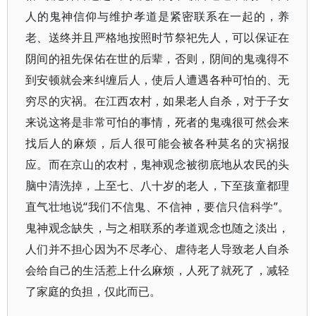
人的鬼神信仰与维护孝道是紧密联系在一起的，养
老、送终并且严格地按照时节祭祀先人，可以保证在
阴间的祖先保佑在世的后辈，否则，阴间的鬼魂得不
到安顿就会来纠缠后人，使后人遭遇各种可怕的、无
穷尽的灾祸。在江西农村，如果老人自杀，对于子女
来说这将是非常可怕的事情，死者的鬼魂很可然会来
找后人的麻烦，后人很可能会被各种莫名的灾祸报
应。而在京山的农村，鬼神观念被彻底地从农民的头
脑中清洗掉，上至七、八十岁的老人，下至孩童都理
直气壮地说“我们不信鬼、不信神，要信只信科学”。
鬼神观念缺失，与之相联系的孝道观念也随之淡出，
人们并不担心因为不尽孝心、虐待老人导致老人自杀
会给自己的生活惹上什么麻烦，人死了就死了，减轻
了家庭的负担，仅此而已。