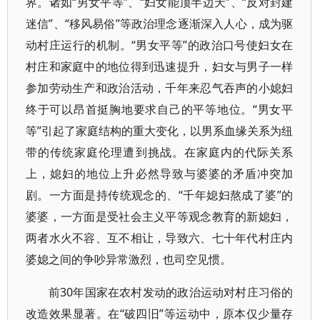
界。诸如“男女平等”、“妇女能顶半边天”、“反对封建
迷信”、“移风易俗”等政治理念逐渐深入人心，成为驱
动村庄运行的机制。“男女平等”的政治口号使妇女在
村庄和家庭中的地位得到迅速提升，妇女与男子一样
参加劳动生产和政治活动，千年来忍气吞声的小媳妇
终于可以昂首挺胸地要求自己的平等地位。“男女平
等”引起了家庭结构的重大变化，以男系血缘关系为纽
带的传统家庭伦理遭到挑战。在家庭内的代际关系
上，媳妇的地位上升必然导致与婆婆的矛盾冲突加
剧。一方面是持传统观念的、“千年媳妇熬成了婆”的
婆婆，一方面是受社会主义平等观念教育的新媳妇，
两者水火不容、互不相让，导致六、七十年代村庄内
婆媳之间的争吵异常激烈，也司空见惯。
前30年国家在农村发动的政治运动对村庄习俗的
改造效果显著。在“破四旧”等运动中，原本仅少量存