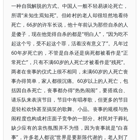
一种自我解脱的方式。中国人一般不轻易谈论死亡，
所谓“未知生焉知死”。但岭村的老人却很坦然地看待
死亡，66岁的许车长说，他十年前认为那些自杀的人
是傻子，现在他觉得自杀的都是“明白人”，“因为吃不
起这个亏，受不起这个罪，活着没有意义了”。凡年过
60年岁死亡的，不管是自杀还是病死都被看作是“正
常死亡”，只有不满60岁的人死亡才被看作是“残死”。
两者在丧事的仪式上很不相同，未满60岁的人死亡丧
事办得简单，家人都很沉痛。60岁以上的人死亡，包
括因自杀死亡，丧事都办得“热热闹闹”，要搭戏台、
请乐队来表演节目，节目中有唱孝歌，但更多的节目
是轻松欢快甚至搞笑的歌舞、小品。丧事的规模与热
闹程度也构成村庄面子竞争的一部分。村民对于葬礼
缺少应有的哀伤氛围并不为怪，因为丧事就是“白喜
事”，许多老人都说“世界是要新陈代谢的，老人到了