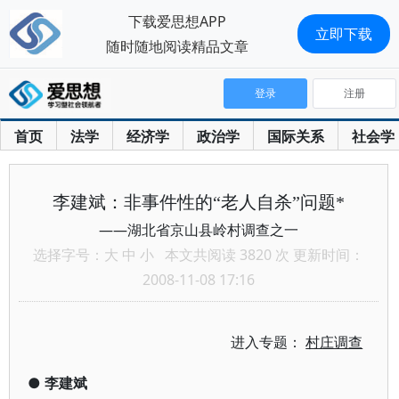
下载爱思想APP
立即下载
随时随地阅读精品文章
登录
注册
首页
法学
经济学
政治学
国际关系
社会学
李建斌：非事件性的“老人自杀”问题*
——湖北省京山县岭村调查之一
选择字号：
大
中
小
本文共阅读 3820 次 更新时间：
2008-11-08 17:16
进入专题：
村庄调查
●
李建斌