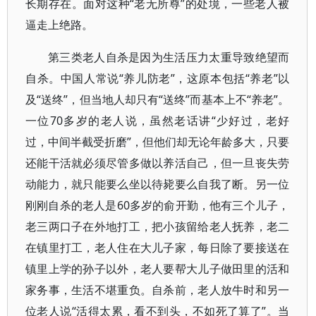
长期存在。面对这种“老无所尊”的处境，一些老人被
逼走上绝路。
第三类老人自杀是因为生活压力太重导致绝望而
自杀。中国人常说“养儿防老”，这原本包括“养老”以
及“送终”，但当地人却只有“送终”而基本上不“养老”。
一位70多岁的老人说，虽然老话讲“少好过，老好
过，中间半截受折磨”，但他们却无论年龄多大，只要
还能干活就必须尽管多做以养活自己，但一旦丧失劳
动能力，就只能要么坐以待毙要么自我了断。另一位
刚刚自杀的老人是60多岁的俞开勤，他有三个儿子，
老三两口子在外地打工，把小孩留给老人抚养，老二
在镇里打工，老人住在大儿子家，每日除了要接送在
镇里上学的孙子以外，老人要帮大儿子做田里的活和
家务事，生活不堪重负。自杀前，老人放牛时和另一
位老人说“活得太累，看不到头，不如死了算了”。当