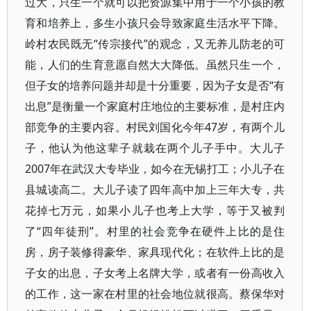
过大，只生一个就可以把资源集中用于一个小孩的教
育和培养上，多生小孩只会导致家庭生活水平下降。
岭村农民既无“传宗接代”的观念，又无养儿防老的可
能，人们的生育意愿自然大大降低。虽然只生一个，
但子女的培养问题并却是十分重要，因为子女是否“有
出息”是衡量一个家庭村庄地位的主要标准，是村庄内
部竞争的主要内容。村民刘国化今年47岁，有两个儿
子，他认为他这辈子就栽在两个儿子手中。大儿子
2007年在武汉大专毕业，如今在无锡打工；小儿子在
县城读高二。大儿子读了四年高中加上三年大专，共
花掉七万元，如果小儿子也考上大学，等于又被判
了“四年徒刑”。村里的社会竞争在硬件上比的是住
房，房子装修得豪华、家具现代化；在软件上比的是
子女的出息，子女考上名牌大学，或者有一份高收入
的工作，这一家在村里的社会地位就很高。蔡保华对