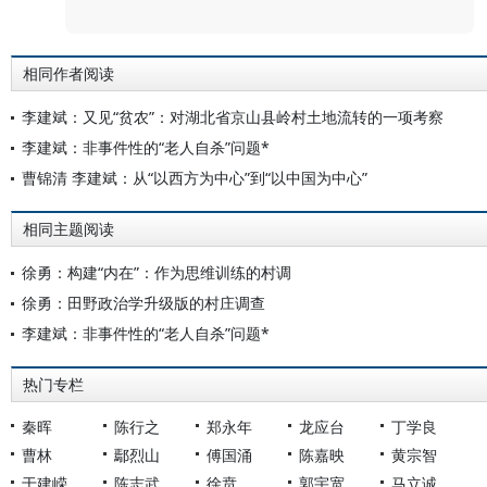
相同作者阅读
李建斌：又见“贫农”：对湖北省京山县岭村土地流转的一项考察
李建斌：非事件性的“老人自杀”问题*
曹锦清 李建斌：从“以西方为中心”到“以中国为中心”
相同主题阅读
徐勇：构建“内在”：作为思维训练的村调
徐勇：田野政治学升级版的村庄调查
李建斌：非事件性的“老人自杀”问题*
热门专栏
秦晖
陈行之
郑永年
龙应台
丁学良
曹林
鄢烈山
傅国涌
陈嘉映
黄宗智
于建嵘
陈志武
徐贲
郭宇宽
马立诚