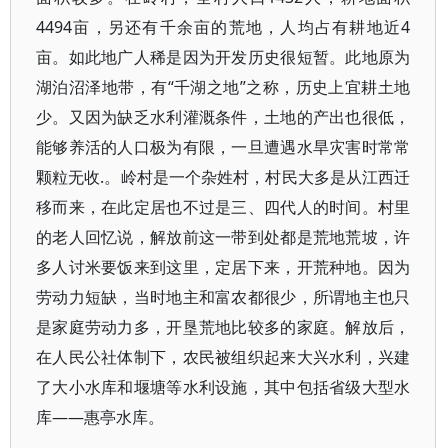
4494亩，另还有千余亩的荒地，人均占有耕地近4
亩。如此地广人稀是因为开发历史很短暂。此地原为
湖泊沼泽地带，有“千湖之地”之称，历史上宜耕土地
少。又因为缺乏水利灌溉条件，土地的产出也很低，
能够养活的人口极为有限，一旦遭遇水旱灾害时常常
颗粒无收.。岭村是一个杂姓村，村民大多是从江西迁
移而来，在此定居也不过是三、四代人的时间。村里
的老人回忆说，解放前这一带到处都是荒地荒坡，许
多人讨米要饭来到这里，定居下来，开荒种地。因为
劳动力短缺，当时地主和富农都很少，所谓地主也只
是家庭劳动力多，开垦荒地比较多的家庭。解放后，
在人民公社体制下，农民被组织起来大兴水利，兴建
了大小水库和堰塘等水利设施，其中包括省级大型水
库——惠亭水库。