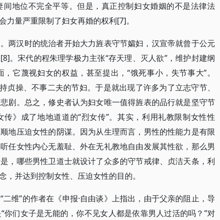
妻间地位不完全平等。但是，真正控制妇女婚姻的不是法律法
力量严重限制了妇女再婚的权利[7]。
道。两汉时的统治者开始大力旌表守节孀妇，汉宣帝就曾于公元
帛[8]。宋代的程朱理学极力主张“存天理、灭人欲”，维护封建纲
面，它蔑视妇女的权益，甚至提出，“饿死事小，失节事大”。
保持贞操、不事二夫的节妇。于是就出现了许多为了立志守节、
的悲剧。总之，修史者认为妇女唯一值得旌表的品行就是坚守节
女传》成了地地道道的“烈女传”。其实，利用礼教限制女性性
言顺地压迫女性的阴谋。因为从生理而言，男性的性能力是有限
果听任女性内心无羞耻、外在无礼教地自由发展其性欲，那么男
于是，哪些男性卫道士就设计了众多的守节戒律、贞洁天条，利
念，并达到控制女性、压迫女性的目的。
“二维”的作者在《申报·自由谈》上指出，由于父亲的阻止，导
“你们女子是无能的，你不见女人都是依靠男人过活的吗？”对