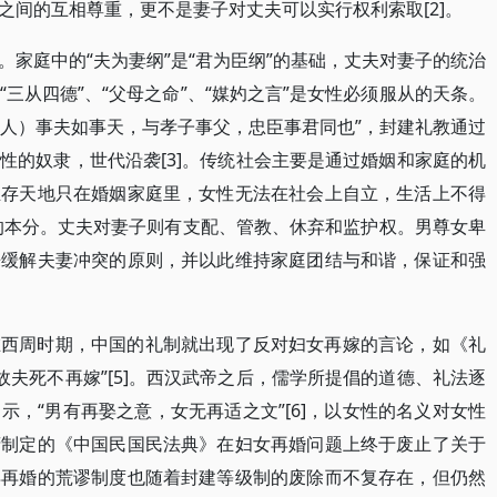
之间的互相尊重，更不是妻子对丈夫可以实行权利索取[2]。
家庭中的“夫为妻纲”是“君为臣纲”的基础，丈夫对妻子的统治
三从四德”、“父母之命”、“媒妁之言”是女性必须服从的天条。
女人）事夫如事天，与孝子事父，忠臣事君同也”，封建礼教通过
性的奴隶，世代沿袭[3]。传统社会主要是通过婚姻和家庭的机
生存天地只在婚姻家庭里，女性无法在社会上自立，生活上不得
的本分。丈夫对妻子则有支配、管教、休弃和监护权。男尊女卑
来缓解夫妻冲突的原则，并以此维持家庭团结与和谐，保证和强
在西周时期，中国的礼制就出现了反对妇女再嫁的言论，如《礼
故夫死不再嫁”[5]。西汉武帝之后，儒学所提倡的道德、礼法逐
，“男有再娶之意，女无再适之文”[6]，以女性的名义对女性
府制定的《中国民国民法典》在妇女再婚问题上终于废止了关于
得再婚的荒谬制度也随着封建等级制的废除而不复存在，但仍然