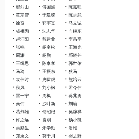
鄢烈山
傅国涌
陈嘉映
黄宗智
于建嵘
陈志武
徐贲
郭宇宽
马立诚
杨祖陶
沈志华
向继东
赵汀阳
戴建业
李昌平
张鸣
杨奎松
王海光
周濂
杨鹏
邓晓芒
王缉思
陈奉孝
郭世佑
马玲
王振东
狄马
袁伟时
史啸虎
熊培云
秋风
刘小枫
孟令伟
雷一宁
周枫
蒋兆勇
吴伟
沙叶新
刘瑜
葛剑雄
储昭根
吴稼祥
许之远
袁刚
杨小凯
吴励生
朱学勤
潘维
郑秉文
莫于川
羽之野