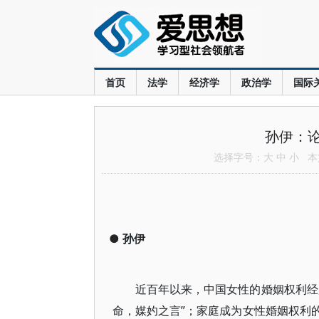
首页
法学
经济学
政治学
国际
孙伊：
选择字号：
大
中
小
本文
●
孙伊
近百年以来，中国女性的婚姻权利经
命，媒妁之言”；家庭成为女性婚姻权利