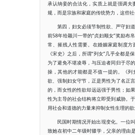
承认纳妾的合法化，实质上就是强调夫
规，而是宗族和家庭的传统势力，这些社会
第四，妇女必须节制性欲、严守妇
前58年给颖川一带的“贞妇顺女”奖励布
常、摧残人性需要。在婚姻家庭制度方
《宋史》之后，所谓“列女”几乎全都是
为了避免不堪凌辱，与压迫者同归于尽
操，其他的才能都是不值一提的。《列
欲、强制妇女守节，正是男性为了名正
的，而女性的性欲却远远强于男性；如
性为主导的社会结构将立即受到威胁。
用社会和道德的力量来抑制女性生理的欲
民国时期情况开始出现变化。一位叫
致她在初中二年级时辍学，父亲的理由是