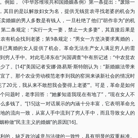
。例如，《中华苏维埃共和国婚姻条例》第一条提出：“废除一
”，其目的是以解放妇女为名，提供无钱贫农寻找老婆的机会为
卖婚姻的男人多数是有钱人，一旦杜绝了他们“胡作非为”的机
第二条规定：“实行一夫一妻，禁止一夫多妻”，其直接后果是
农有机会找到老婆；第9条规定：“男女一方坚决要求离婚的，
价获得已离婚的女人提供了机会。革命无法生产女人满足穷人的需
到穷人手中。对此毛泽东在“兴国调查”中有所记述：“中农贫农
了。[14]”美国记者安娜·路易斯·斯特朗认为：“新婚姻法带来
便宜了。那个农业劳动模范老李到我的窑洞来谈新社会的情况时
了20元，我从来不敢想我会娶得上老婆’”。可是，革命是如何
个问题时，老李回答：“她爹知道我现在有地了”，“现在女人不
多钱了。”[15]这一对话展示的内涵十分丰富，它表明革命允
土地的流向一致，从富人手中流到了穷人手中，而且导致女人的
称做“民主主义的婚姻”的原因[16]。
近利的，缺乏政治诚意与法律的一致性，具有明显的双重标准。