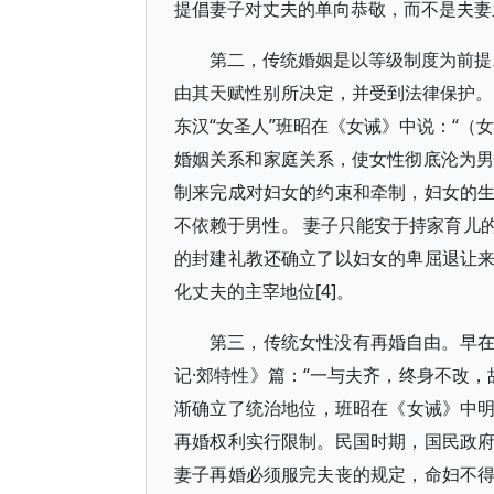
提倡妻子对丈夫的单向恭敬，而不是夫妻
第二，传统婚姻是以等级制度为前提。
由其天赋性别所决定，并受到法律保护。“
东汉“女圣人”班昭在《女诫》中说：“（
婚姻关系和家庭关系，使女性彻底沦为男
制来完成对妇女的约束和牵制，妇女的
不依赖于男性。 妻子只能安于持家育儿
的封建礼教还确立了以妇女的卑屈退让
化丈夫的主宰地位[4]。
第三，传统女性没有再婚自由。早
记·郊特性》篇：“一与夫齐，终身不改，
渐确立了统治地位，班昭在《女诫》中明示
再婚权利实行限制。民国时期，国民政
妻子再婚必须服完夫丧的规定，命妇不