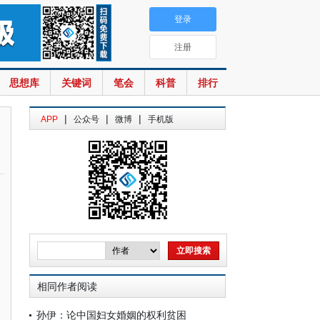
登录
注册
思想库
关键词
笔会
科普
排行
|
|
|
APP
公众号
微博
手机版
相同作者阅读
孙伊：论中国妇女婚姻的权利贫困