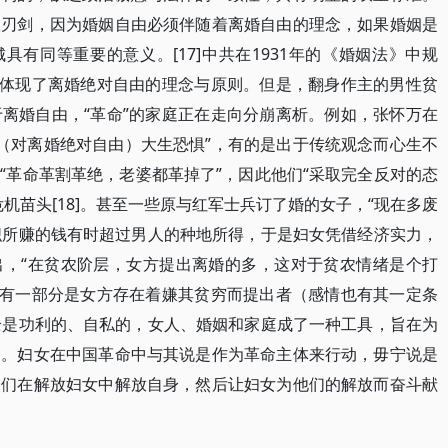
双刃剑，因为婚姻自由必须伴随着离婚自由的理念，如果婚姻是
具有同等重要的意义。[17]中共在1931年的《婚姻法》中规
，体现了离婚绝对自由的理念与原则。但是，翻身作主的男性贫
离婚自由，“革命”的家庭正在走向分崩离析。例如，张怀万在
民（对离婚绝对自由）大生恐惧”，有的是出于传统观念而心生不
“革命革割革绝，老婆都革掉了”，因此他们“采取完全反对的态
机苗头[18]。甚至一些原与红军士兵订了婚的女子，“现在多废
纺织所赚的钱有时超过男人的种地所得，于是妇女凭借经济实力，
年指出，“在贫农阶层，女方提出离婚的多，这对于贫农情绪是个打
也有一部分是女方存在着嫌其贫穷而提出者（感情也有其一定条
完全是功利的、自私的，女人、婚姻和家庭成了一种工具，旨在为
务。妇女在中国革命中与其说是作为革命主体来行动，毋宁说是
人们在解放妇女中解放自身，然后让妇女为他们的解放而奋斗献