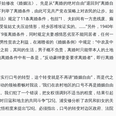
始修改《婚姻法》。先是从“离婚的绝对自由”退回到“离婚自
下列举了离婚条件，由此可见共产党在策略上对农民的让步。如
》规定了11条离婚条件，包括“1 、夫妇间有一方患残废、癫
受翁姑丈夫压迫情形，经乡苏维埃证实的。……”另外，1940年
了9项离婚条件，同时规定夫妻感情恶劣至不能同居者，任何一
男性贫农之利益，在湘赣省的《婚姻条例》中规定：“中农及中
婚之前，其间的生活，男子概不负责，离婚时只能带本人的土地
定的离婚条件中有一条是，“反动豪绅妻妾要求离婚者”，即行离婚
实行口号的转型，这个转变就是不再讲“婚姻自由”，而是代之
运动的领袖蔡畅对我说，‘我们在农村地区的口号不再是婚姻自由
了。我们犯了一个错误，把女权强调到不适当的程度，结果引起
日寇和地主的共同斗争’”[25]。浦安修分析了农民和妇女的关
悟程度来提出”[26]。必须指出，口号的转变对边区政府、法院