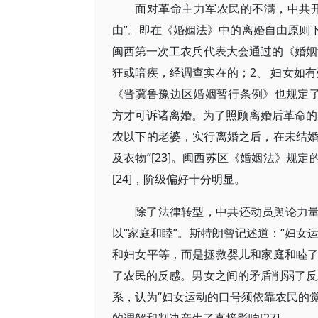
面对革命主力军农民的不满，中共开
由”。即在《婚姻法》中的离婚自由原则
闽西第一次工农兵代表大会通过的《婚姻法
狂或暗疾，经调查实在的；2、 妇女如有
《晋冀鲁豫边区婚姻暂行条例》也规定
方才可诉诸离婚。为了照顾离婚后革命的
农以下的老婆，实行离婚之后，在未结
及衣物”[23]。闽西苏区《婚姻法》规
[24]，阶级偏好十分明显。
除了法律转型，中共还动员舆论力量
以“家庭和睦”。斯特朗曾记述道：“妇女
和妇女平等，而是拯救婴儿和家庭和睦
了农民的反感。男女之间的矛盾削弱了反对
系，认为“妇女运动的口号须依靠农民的觉