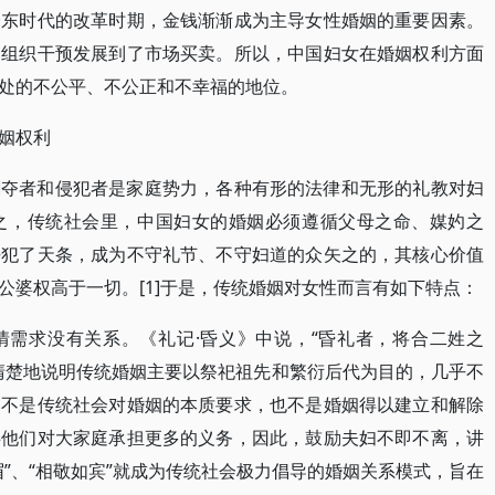
泽东时代的改革时期，金钱渐渐成为主导女性婚姻的重要因素。
、组织干预发展到了市场买卖。所以，中国妇女在婚姻权利方面
处的不公平、不公正和不幸福的地位。
姻权利
剥夺者和侵犯者是家庭势力，各种有形的法律和无形的礼教对妇
之，传统社会里，中国妇女的婚姻必须遵循父母之命、媒妁之
乎犯了天条，成为不守礼节、不守妇道的众矢之的，其核心价值
公婆权高于一切。[1]于是，传统婚姻对女性而言有如下特点：
情需求没有关系。《礼记·昏义》中说，“昏礼者，将合二姓之
清楚地说明传统婚姻主要以祭祀祖先和繁衍后代为目的，几乎不
然不是传统社会对婚姻的本质要求，也不是婚姻得以建立和解除
碍他们对大家庭承担更多的义务，因此，鼓励夫妇不即不离，讲
”、“相敬如宾”就成为传统社会极力倡导的婚姻关系模式，旨在