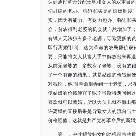
达到通过革命分配土地和女人的双重目的
切封建的包办、强迫和买卖的婚姻制度
实，因为有能力、有财力包办、强迫和买
会，贫农得到老婆的机会就自然增加了；
有钱人无法独占多个老婆，导致更多的贫
即行离婚”[13]，这为革命的农民廉
要，只能将女人从富人手中解放出来再送
从前无老婆的，多数有了老婆，没有的很少
了一个有趣的结果，就是姑娘的价钱倒
对我说，他‘闹革命倒弄到一个老婆，只花
使姑娘的价钱便宜了呢？当斯特朗问到这
喜欢就可以离婚，所以大伙儿就不愿出那么
许离婚的直接后果是导致女人的流向与
价格贬值，这就是共产党将革命后的新婚姻
第二，中共解放妇女的动机是急功