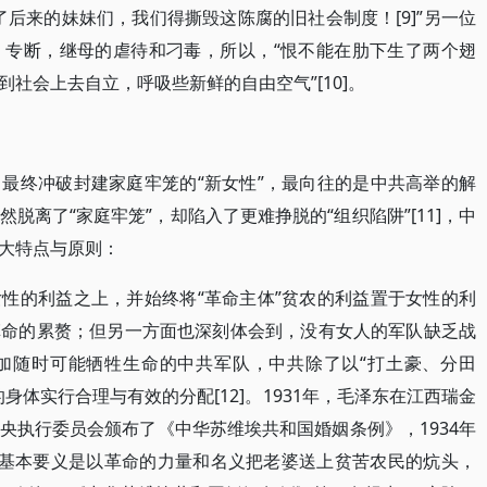
后来的妹妹们，我们得撕毁这陈腐的旧社会制度！[9]”另一位
、专断，继母的虐待和刁毒，所以，“恨不能在肋下生了两个翅
社会上去自立，呼吸些新鲜的自由空气”[10]。
最终冲破封建家庭牢笼的“新女性”，最向往的是中共高举的解
脱离了“家庭牢笼”，却陷入了更难挣脱的“组织陷阱”[11]，中
大特点与原则：
性的利益之上，并始终将“革命主体”贫农的利益置于女性的利
革命的累赘；但另一方面也深刻体会到，没有女人的军队缺乏战
加随时可能牺牲生命的中共军队，中共除了以“打土豪、分田
身体实行合理与有效的分配[12]。1931年，毛泽东在江西瑞金
央执行委员会颁布了《中华苏维埃共和国婚姻条例》，1934年
，其基本要义是以革命的力量和名义把老婆送上贫苦农民的炕头，