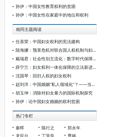
孙伊：中国女性教育权利的贫困
孙伊：中国女性在家庭中的地位和权利
相同主题阅读
任喜荣：中国妇女权利的宪法建构
陆海娜：预算危机对联合国人权机制与妇女权利的影响
戴瑞君：社会性别主流化：数字时代保障妇女权利的重要战略
薛宁兰：妇女权利一体化保障的立法新进展
沈国琴：回归人权的妇女权利
赵刘洋：中国婚姻“私人领域化”？——当代中国法律实践中的妇女离婚
胡玉坤：消除对妇女暴力的国际机制探究
孙伊：论中国妇女婚姻的权利贫困
热门专栏
秦晖
陈行之
郑永年
龙应台
丁学良
曹林