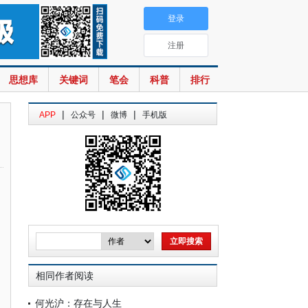
登录
注册
思想库
关键词
笔会
科普
排行
|
|
|
APP
公众号
微博
手机版
相同作者阅读
何光沪：存在与人生