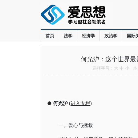
首页
法学
经济学
政治学
国际
何光沪：这个世界最
选择字号：
大
中
小
本文
●
何光沪
(
进入专栏
)
一、爱心与拯救