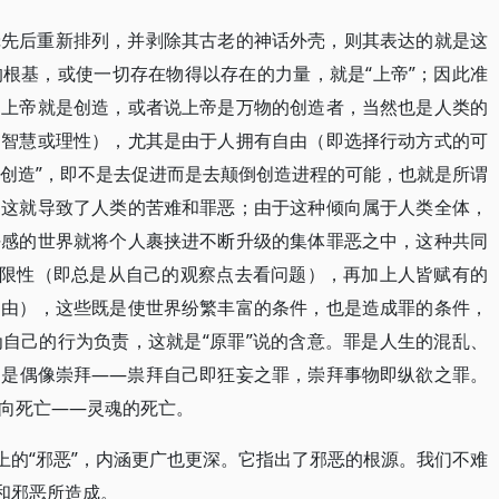
辑先后重新排列，并剥除其古老的神话外壳，则其表达的就是这
根基，或使一切存在物得以存在的力量，就是“上帝”；因此准
，上帝就是创造，或者说上帝是万物的创造者，当然也是人类的
（智慧或理性），尤其是由于人拥有自由（即选择行动方式的可
“创造”，即不是去促进而是去颠倒创造进程的可能，也就是所谓
，这就导致了人类的苦难和罪恶；由于这种倾向属于人类全体，
任感的世界就将个人裹挟进不断升级的集体罪恶之中，这种共同
局限性（即总是从自己的观察点去看问题），再加上人皆赋有的
自由），这些既是使世界纷繁丰富的条件，也是造成罪的条件，
自己的行为负责，这就是“原罪”说的含意。罪是人生的混乱、
，是偶像崇拜——祟拜自己即狂妄之罪，崇拜事物即纵欲之罪。
向死亡——灵魂的死亡。
上的“邪恶”，内涵更广也更深。它指出了邪恶的根源。我们不难
和邪恶所造成。