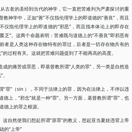
。从古老的圣经到当代的神学，它一直把苦难列为严肃探讨的重
督教神学中，正如“善”不仅指伦理学上的即道德的“善良”，而且
样不仅指伦理学上的即道德的“邪恶”，而且指本体论上的即存在
在之匮乏”。这两个命题表明：苦难既与道德上的“不善良”即邪恶有
。前者是人类这种存在物特有的罪过，后者是一切存在物共有的
无”的过程有关。这就把苦难问题提到了不能再高的高度。
造成的痛苦或罪恶，即基督教所谓“人类的罪”，另一类是自然造
”。
谓“罪”（sin ），不同于法律上的罪，因为在法律上，不伴以违
道德上，“邪念”就是一种“罪”。另一方面，基督教所谓“罪”，也
道德上的罪之根源。
。这自然使我们想起所谓“原罪”的教义，想起亚当夏娃违背上帝
的“上帝”