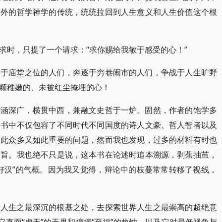
中外的哲学神学的传统，统统拉回到人生意义和人生价值这个根
求时，只提了一个请求：“求你赐给我敏于感受的心！”
踞于庙堂之位的人们，奔逐于穷巷闹市的人们，争战于人生旷野
颗稚嫩的、未被红尘掩埋的心！
内涵深广，横贯中西，兼融文史哲于一炉。固然，作者的饱学多
，书中不仅包容了不同时代不同国度的诗人文豪、哲人智者以及
如此众多又如此重要的问题，然而我也发现，过多的材料有时也
主旨。我也绝不只是说，这本书在论述时追本溯源，剥蕉抽茧，
好汉”的气概。因为我又觉得，辩论中的枝蔓常常转移了视线，
界人生之最深沉的根基之处，去探索世界人生之最崇高的超绝意