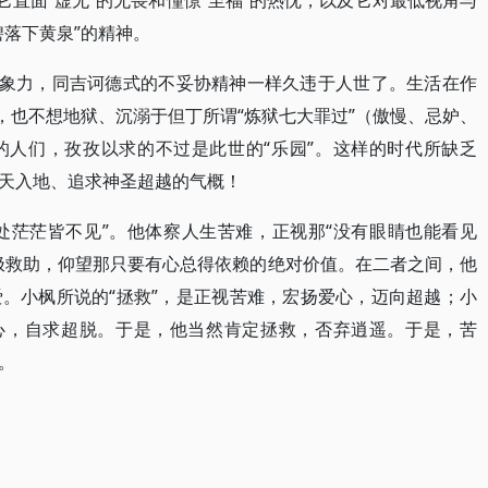
它直面“虚无”的无畏和憧憬“至福”的热忱，以及它对最低视角与
碧落下黄泉”的精神。
想象力，同吉诃德式的不妥协精神一样久违于人世了。生活在作
，也不想地狱、沉溺于但丁所谓“炼狱七大罪过”（傲慢、忌妒、
的人们，孜孜以求的不过是此世的“乐园”。这样的时代所缺乏
天入地、追求神圣超越的气概！
两处茫茫皆不见”。他体察人生苦难，正视那“没有眼睛也能看见
极救助，仰望那只要有心总得依赖的绝对价值。在二者之间，他
。小枫所说的“拯救”，是正视苦难，宏扬爱心，迈向超越；小
爱心，自求超脱。于是，他当然肯定拯救，否弃逍遥。于是，苦
。