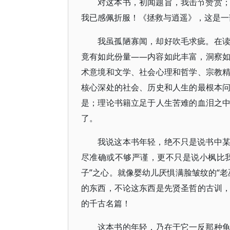
对这本书，初闻题旨，我击节赞赏
我已感佩折服！《拯救与逍遥》，这是一
我虽孤陋寡闻，却好吹毛求疵。在
竟有如此份量——内容如此丰富，洞察
术意境和文学、社会心理和哲学、宗教
核心深处的社会、历史和人生的最根本
是；理论书籍立足于人生苦难的血泪之
了。
我说这本书年轻，绝不只是说书中
尽准确或不够严谨，更不只是说小枫比我
子”之心。就像婴幼儿厌惧满脸皱纹的“
的东西，不论这东西是先贤圣哲的古训
的千古名篇！
这本书的年轻，乃在于它一反那种