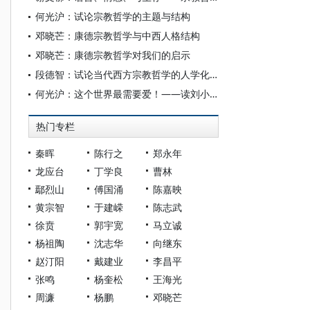
何光沪：试论宗教哲学的主题与结构
邓晓芒：康德宗教哲学与中西人格结构
邓晓芒：康德宗教哲学对我们的启示
段德智：试论当代西方宗教哲学的人学化趋势及其历史定命
何光沪：这个世界最需要爱！——读刘小枫《拯救与逍遥》
热门专栏
秦晖
陈行之
郑永年
龙应台
丁学良
曹林
鄢烈山
傅国涌
陈嘉映
黄宗智
于建嵘
陈志武
徐贲
郭宇宽
马立诚
杨祖陶
沈志华
向继东
赵汀阳
戴建业
李昌平
张鸣
杨奎松
王海光
周濂
杨鹏
邓晓芒