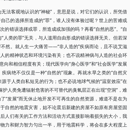
起列为无法客观地认识的“神秘”，意思是说，对它们的认识，所凭借
自己的选择所造成的“罪”，谁人没有体验过呢？世上的苦难或
次的错误选择或罪，所造成或加强的吗？再看“自然的恶”。“自
与“人类的罪”无关，与人滥用自由形成的错误选择无关。但若深
不然。就人生一大痛苦——“非人造的”疾病而论，且不说艾滋
与人的精神状态和环境污染有关；也不说精神病与人造的社会环
向和相信程度有关；现代医学向“身心医学”和“社会医学”发展
疾病绝不仅仅是一种“自然的”现象。再就水旱之类的“自然灾
来源于人类自私短见的行为；也不必说地球气候的“温室效应”在
保护人类免遭辐射危害的不可替代的臭氧层正在出现“空洞”，难
了“发展”而无休止地开发不可再生的自然资源，难道不是在为
出于自然的地震灾害，姑不论震后新建的房屋不如原有房屋坚固
震后人们有关的工作方法和活动方式直接影响着损失的大小，我
力物力和财力智力匀出一半，用于地震科学，将会在多大程度上