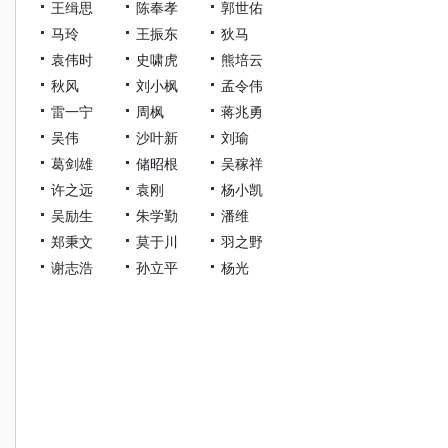
王缉思
陈奉孝
郭世佑
马玲
王振东
狄马
袁伟时
史啸虎
熊培云
秋风
刘小枫
孟令伟
雷一宁
周枫
蒋兆勇
吴伟
沙叶新
刘瑜
葛剑雄
储昭根
吴稼祥
许之远
袁刚
杨小凯
吴励生
朱学勤
潘维
郑秉文
莫于川
羽之野
谢志浩
孙立平
杨光