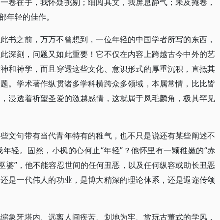
；一卷在手，我怀疑挑剔；细阅其文，我屏息静气；未及掩卷，
部年轻的佳作。
读此书之前，万万不曾想到，一位年轻的中国学者所写的东西，
如此深刻，问题又如此重要！它不仅在内容上跨越古今中外的艺
精神和神学，而且穿透这些文化、意识形式的厚重沉积，直抵其
问题。学术著作纵贯诸多学科横跨众多领域，本属常情，比比皆
中，浸透着祈望圣爱的激越感情，这就属于凤毛麟角，极其罕见
某些文句带有当代青年特有的稚气，也不只是说还有某些阐述不
年轻。固然，小枫的心何止“年轻”？他怀里有一颗稚嫩的“赤
老巫婆”，他不能容忍世间的任何丑恶，以及任何纵容或助长丑恶
，还是一代伟人的功业，是博大精深的理论体系，还是遐迩传颂
龟缩象牙塔内、远离人间疾苦、划地为牢、赏玩古董式的学风，