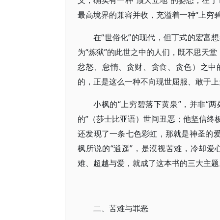
义，确实有一种“顶天立地”的姿态；在于
最高境界的兼容并收，充溢着一种“上穷
在“世俗化”的现代，但丁式的宏富
为“炼狱”的此世之中的人们，既不思天堂
忿怒、怠惰、贪财、贪食、贪色）之中
的，正是这么一种不向现世屈服、敢于上
小枫的“上穷碧落下黄泉”，并非“
的”（莎士比亚语）世间丑恶；他坚信终
还发现了一条七色彩虹，那就是神圣的爱
枫所说的“逍遥”，是漠视苦难，冷却
难、超越与爱，就成了这本书的三大主题
二、苦难与罪恶