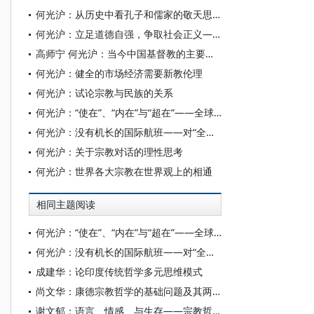
何光沪：从历史中看孔子和儒家的敬天思想
何光沪：立足道德自强，争取社会正义——《我有一个梦想》序
高师宁 何光沪：当今中国基督教的主要问题与解决设想
何光沪：健全的市场经济需要新教伦理
何光沪：试论宗教与民族的关系
何光沪：“使在”、“内在”与“超在”——全球宗教哲学的本体论
何光沪：没有机长的国际航班——对“全球化—区域化”的宗教哲学省思
何光沪：关于宗教对话的理性思考
何光沪：世界各大宗教在世界观上的相通
相同主题阅读
何光沪：“使在”、“内在”与“超在”——全球宗教哲学的本体论
何光沪：没有机长的国际航班——对“全球化—区域化”的宗教哲学省思
成建华：论印度传统哲学多元思维模式
尚文华：康德宗教哲学的基础问题及其两个走向
谢文郁：语言、情感、与生存——宗教哲学的方法论问题