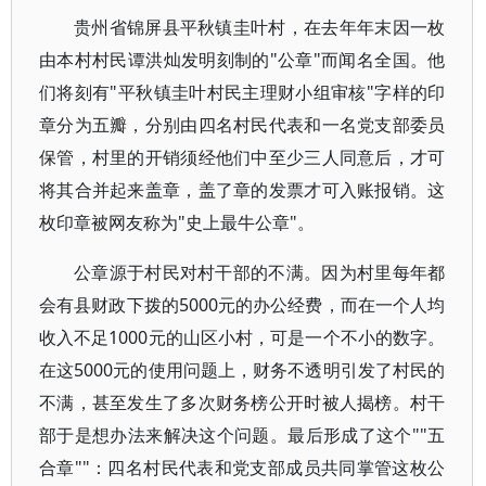
贵州省锦屏县平秋镇圭叶村，在去年年末因一枚
由本村村民谭洪灿发明刻制的"公章"而闻名全国。他
们将刻有"平秋镇圭叶村民主理财小组审核"字样的印
章分为五瓣，分别由四名村民代表和一名党支部委员
保管，村里的开销须经他们中至少三人同意后，才可
将其合并起来盖章，盖了章的发票才可入账报销。这
枚印章被网友称为"史上最牛公章"。
公章源于村民对村干部的不满。因为村里每年都
会有县财政下拨的5000元的办公经费，而在一个人均
收入不足1000元的山区小村，可是一个不小的数字。
在这5000元的使用问题上，财务不透明引发了村民的
不满，甚至发生了多次财务榜公开时被人揭榜。村干
部于是想办法来解决这个问题。最后形成了这个""五
合章""：四名村民代表和党支部成员共同掌管这枚公