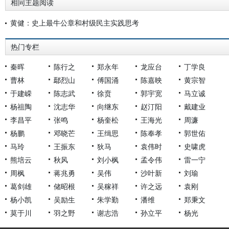
相同主题阅读
黄健：史上最牛公章和村级民主实践思考
热门专栏
秦晖
陈行之
郑永年
龙应台
丁学良
曹林
鄢烈山
傅国涌
陈嘉映
黄宗智
于建嵘
陈志武
徐贲
郭宇宽
马立诚
杨祖陶
沈志华
向继东
赵汀阳
戴建业
李昌平
张鸣
杨奎松
王海光
周濂
杨鹏
邓晓芒
王缉思
陈奉孝
郭世佑
马玲
王振东
狄马
袁伟时
史啸虎
熊培云
秋风
刘小枫
孟令伟
雷一宁
周枫
蒋兆勇
吴伟
沙叶新
刘瑜
葛剑雄
储昭根
吴稼祥
许之远
袁刚
杨小凯
吴励生
朱学勤
潘维
郑秉文
莫于川
羽之野
谢志浩
孙立平
杨光