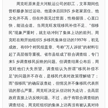
周克旺原来是大河航运公司的职工，文革期间也
曾积极参加过运动。他退休后回到S 乡老家居住。他
文化并不高，但在外面见过世面，性格倔强，心直口
快，能说会道。当周克旺发现移民补偿不足、"假移
民"现象严重时，就主动冲到了集体上访的前列。周
克旺在刚开始组织S 乡移民集体信访的1997年，初见
成效。有69个村民组盖章、号称"万人诉状"的材料引
起了高层领导重视。省市县组成了联合调查组，专门
来S 乡调查移民反映的问题。但调查结果公布后，周
克旺他们大失所望。调查组认为所谓"移民补偿不
足"的问题并不存在，是移民代表对政策理解错了；
而"假移民"的确应该查处，但情况并不像移民代表所
说的那么严重。周克旺决定从信访转为走访，去高层
政府直接上访反映问题。不过，由于有联合调查组的
调查结论，周克旺组织的集体上访再没有被认真对待