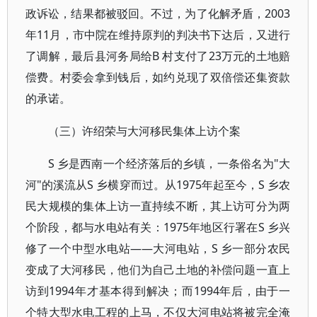
政诉讼，结果都被驳回。不过，为了化解矛盾，2003
年11月，市中院在维持原判的判决书下达后，又进行
了调解，最后县河务局给B 村支付了23万元的土地赔
偿费。村委会拿到钱后，如约兑现了双倍偿还集资款
的承诺。
（三）许绍荣与大河移民集体上访个案
S 乡是西南一个经济落后的乡镇，一条俗名为"大
河"的溪流从S 乡横穿而过。从1975年起至今，S 乡农
民大规模的集体上访一直持续不断，其上访可分为两
个阶段，都与水电站有关：1975年地区行署在S 乡兴
修了一个中型水电站——大河电站，S 乡一部分农民
变成了大河移民，他们为自己土地的补偿问题一直上
访到1994年才基本得到解决；而1994年后，由于一
个特大型水电工程的上马，不仅大河电站将被完全淹