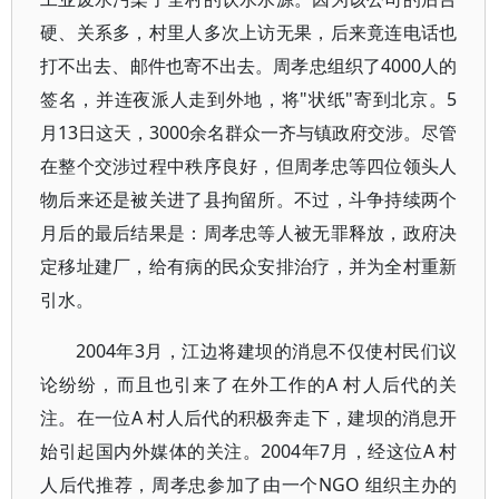
硬、关系多，村里人多次上访无果，后来竟连电话也
打不出去、邮件也寄不出去。周孝忠组织了4000人的
签名，并连夜派人走到外地，将"状纸"寄到北京。5
月13日这天，3000余名群众一齐与镇政府交涉。尽管
在整个交涉过程中秩序良好，但周孝忠等四位领头人
物后来还是被关进了县拘留所。不过，斗争持续两个
月后的最后结果是：周孝忠等人被无罪释放，政府决
定移址建厂，给有病的民众安排治疗，并为全村重新
引水。
2004年3月，江边将建坝的消息不仅使村民们议
论纷纷，而且也引来了在外工作的A 村人后代的关
注。在一位A 村人后代的积极奔走下，建坝的消息开
始引起国内外媒体的关注。2004年7月，经这位A 村
人后代推荐，周孝忠参加了由一个NGO 组织主办的