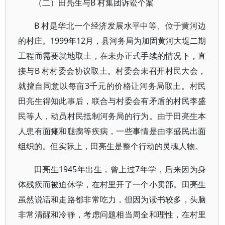
（二）田亮生与B 村集团诉讼个案
B 村是华北一个经济发展水平中等、位于黄河边
的村庄。1999年12月，县河务局为加固黄河大堤二期
工程而需要就地取土，在未办正式手续的情况下，直
接与B 村村委会协议取土。村委会未召开村民大会，
就擅自同意以每亩3千元的价格让河务局取土。村民
田亮生得知此事后，联合与村委会有矛盾的村民李盛
民等人，动员村民抵制河务局的行为。由于田亮生本
人患有面瘫和腿瘸等疾病，一些事情是由李盛民出面
组织的。但实际上，田亮生是整个行动的灵魂人物。
田亮生1945年出生，曾上过7年学，后来因为身
体残疾而被迫休学，在村里开了一个小卖部。田亮生
虽然说话和走路都非常吃力，但因为读书较多，头脑
非常清醒和冷静，考虑问题相当周全和理性，在村里