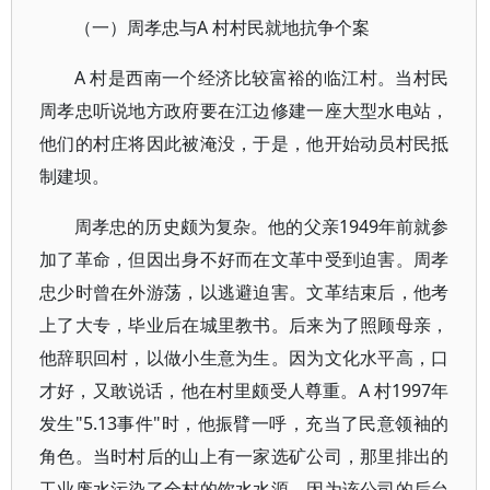
（一）周孝忠与A 村村民就地抗争个案
A 村是西南一个经济比较富裕的临江村。当村民
周孝忠听说地方政府要在江边修建一座大型水电站，
他们的村庄将因此被淹没，于是，他开始动员村民抵
制建坝。
周孝忠的历史颇为复杂。他的父亲1949年前就参
加了革命，但因出身不好而在文革中受到迫害。周孝
忠少时曾在外游荡，以逃避迫害。文革结束后，他考
上了大专，毕业后在城里教书。后来为了照顾母亲，
他辞职回村，以做小生意为生。因为文化水平高，口
才好，又敢说话，他在村里颇受人尊重。A 村1997年
发生"5.13事件"时，他振臂一呼，充当了民意领袖的
角色。当时村后的山上有一家选矿公司，那里排出的
工业废水污染了全村的饮水水源。因为该公司的后台