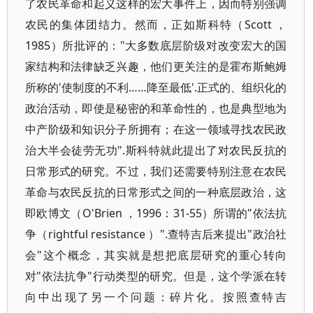
了农民革命和起义这样的宏大事件上，因而特别强调
农民的集体团结力。然而，正如斯科特（Scott ，
1985）所批评的："大多数底层阶级对改变宏大的国
家结构和法律缺乏兴趣，他们更关注的是霍布斯鲍姆
所称的'使制度的不利……降至最低'.正式的、组织化的
政治活动，即使是秘密的和革命性的，也是典型地为
中产阶级和知识分子所拥有；在这一领域寻找农民政
治大半会徒劳无功".斯科特就此提出了对农民反抗的
日常形式的研究。不过，我们还需要特别注意在农民
革命与农民反抗的日常形式之间的一种底层政治，这
即欧博文（O'Brien ，1996：31-55）所谓的"依法抗
争（rightful resistance ）".查特吉后来提出"政治社
会"这个概念，其实就是想把底层研究的重心转向
对"依法抗争"行动类型的研究。但是，这个学派在转
向中出现了另一个问题：碎片化。按照查特吉