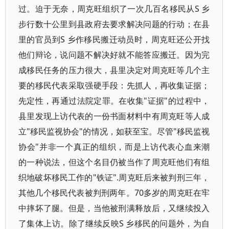
过。迫于无奈，周克旺组织了一次几百名移民从S 乡
步行数十公里到县政府去要求解决问题的行动；在县
里的官员到S 乡作移民搬迁动员时，周克旺还公开找
他们辩论，说问题不解决好就不能答应搬迁。因为完
成移民任务的压力很大，县里决定对周克旺等几个主
要的移民代表采取强硬手段：先抓人，再收集证据；
先定性，再通过法院定罪。在收集"证据"的过程中，
县里发现上访代表的一份书面材料中有周克旺等人成
立"移民监视协会"的情况，如获至宝。尽管"移民监视
协会"并非一个真正的组织，而是上访代表心血来潮
的一种说法，但这个名目仍被当作了周克旺他们有组
织地破坏移民工作的"铁证".周克旺后来被判刑三年，
其他几个移民代表被判刑两年。70多岁的周克旺在牢
中摔坏了腿。但是，当他被刑满释放后，又继续投入
了集体上访。除了继续反映S 乡移民的问题外，为自