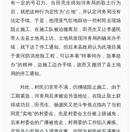
有一定的号召力。当田亮生得知河务局的取土行为
后，就把这种行为定性为"占地"，并认定河务局没有
法定手续。于是，他理直气壮地鼓动一些村民去现场
阻止施工。在施工队被迫撤离后，田亮生又让李盛民
带人去县土地局上访。土地局发现河务局的确未办手
续，就下达了停工通知。但后来县政府认为此项目属
于黄河防洪抢险工程，可以本着"特事特办，急事急
办"的精神，边施工边办手续，故而又撤消了县土地
局的停工通知。
对此，村民们非常不满，仍继续阻止施工。由于
工期紧急，河务局后来被迫另选他址。在阻止取土获
得成功后，田亮生、杨盛民又把斗争焦点指向了当初
同意"卖地"的村委会。先是村委会主任被上级诫免，
后来村委会的广播被抢走，村两委的工作陷入瘫痪。
尽管县公安局介入调查此事，但因为村民的不满事出