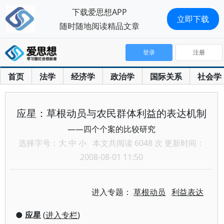
下载爱思想APP
立即下载
随时随地阅读精品文章
登录
注册
首页
法学
经济学
政治学
国际关系
社会学
应星：草根动员与农民群体利益的表达机制
——四个个案的比较研究
选择字号：
大
中
小
本文共阅读 6048 次 更新时间：
2008-08-01 11:50
进入专题：
草根动员
利益表达
●
应星
(
进入专栏
)