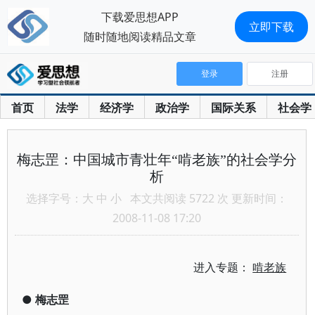
下载爱思想APP
立即下载
随时随地阅读精品文章
登录
注册
首页
法学
经济学
政治学
国际关系
社会学
梅志罡：中国城市青壮年“啃老族”的社会学分
析
选择字号：
大
中
小
本文共阅读 5722 次 更新时间：
2008-11-08 17:20
进入专题：
啃老族
●
梅志罡