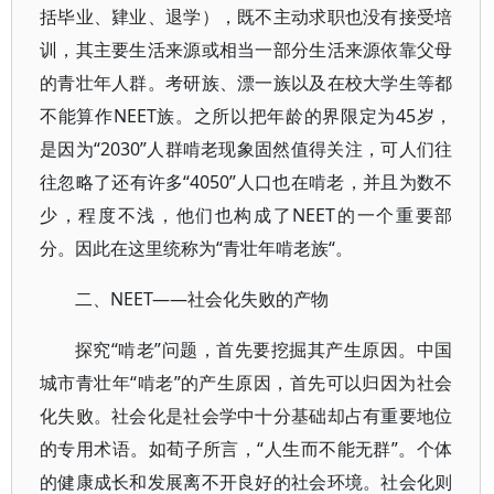
括毕业、肄业、退学），既不主动求职也没有接受培
训，其主要生活来源或相当一部分生活来源依靠父母
的青壮年人群。考研族、漂一族以及在校大学生等都
不能算作NEET族。之所以把年龄的界限定为45岁，
是因为“2030”人群啃老现象固然值得关注，可人们往
往忽略了还有许多“4050”人口也在啃老，并且为数不
少，程度不浅，他们也构成了NEET的一个重要部
分。因此在这里统称为“青壮年啃老族“。
二、NEET――社会化失败的产物
探究“啃老”问题，首先要挖掘其产生原因。中国
城市青壮年“啃老”的产生原因，首先可以归因为社会
化失败。社会化是社会学中十分基础却占有重要地位
的专用术语。如荀子所言，“人生而不能无群”。个体
的健康成长和发展离不开良好的社会环境。社会化则