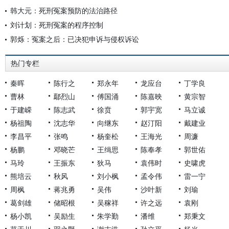
韩大元：死刑冤案预防的法治路径
刘计划：死刑冤案的程序控制
郭烁：冤案之后：已决犯申诉与侵权诉讼
热门专栏
秦晖
陈行之
郑永年
龙应台
丁学良
曹林
鄢烈山
傅国涌
陈嘉映
黄宗智
于建嵘
陈志武
徐贲
郭宇宽
马立诚
杨祖陶
沈志华
向继东
赵汀阳
戴建业
李昌平
张鸣
杨奎松
王海光
周濂
杨鹏
邓晓芒
王缉思
陈奉孝
郭世佑
马玲
王振东
狄马
袁伟时
史啸虎
熊培云
秋风
刘小枫
孟令伟
雷一宁
周枫
蒋兆勇
吴伟
沙叶新
刘瑜
葛剑雄
储昭根
吴稼祥
许之远
袁刚
杨小凯
吴励生
朱学勤
潘维
郑秉文