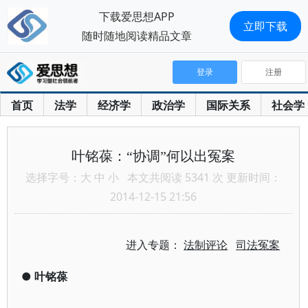
下载爱思想APP
立即下载
随时随地阅读精品文章
登录
注册
首页
法学
经济学
政治学
国际关系
社会学
叶铭葆：“协调”何以出冤案
选择字号：
大
中
小
本文共阅读 5341 次 更新时间：
2014-12-15 21:56
进入专题：
法制评论
司法冤案
●
叶铭葆