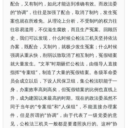
配合，又有制约，如此才能达到准确有效。而政法委
的“协调”，往往是加强了配合，取消了制约，发生冤
案也就在所难免。从理论上分析，不受制约的权力往
往容易滥用，不仅滋生腐败，而且生产冤案。回顾历
史，我们可以发现，什么时候公检法三机关坚持依法
办案，既配合，又制约，就极少发生冤案；什么时候
强调从重从快，削弱以致取消了相互制约，冤假错案
就大量发生。“文革”时期砸烂公检法，由领导人直接
指挥“专案组”，制造了大量的冤假错案。各级革命委
员会成立以后，下设人民保卫组，集公检法职能于一
身，办案效率高则高矣，但冤假错案的比例也直线上
升，成为建国以来最高的时期。现在的政法委虽然不
同于当年的“专案组”和“人保组”，不能直接办理案
件，但是所谓的“协调”，由于代表了一级党委的意
见，公检法三机关一般都是要遵照执行的。这种“协