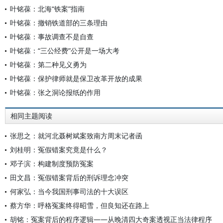
叶铭葆：北海“铁案”指南
叶铭葆：撤销铁道部的三条理由
叶铭葆：事故调查不是自查
叶铭葆：“三公经费”公开是一场大考
叶铭葆：第二种见义勇为
叶铭葆：保护律师就是保卫改革开放的成果
叶铭葆：张之洞论报纸的作用
相同主题阅读
张思之：就河北聂树斌案致南方周末记者函
刘桂明：冤假错案究竟是什么？
邓子滨：构建制度预防冤案
田文昌：冤假错案背后的刑诉理念冲突
何家弘：当今我国刑事司法的十大误区
蔡方华：呼格冤案终得昭雪，但良知还在路上
胡铭：冤案背后的程序逻辑——从晚清四大奇案透视正当法律程序