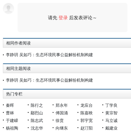
请先
登录
后发表评论～
评论
相同作者阅读
李静玥 吴如巧：生态环境民事公益解纷机制构建
相同主题阅读
李静玥 吴如巧：生态环境民事公益解纷机制构建
热门专栏
秦晖
陈行之
郑永年
龙应台
丁学良
曹林
鄢烈山
傅国涌
陈嘉映
黄宗智
于建嵘
陈志武
徐贲
郭宇宽
马立诚
杨祖陶
沈志华
向继东
赵汀阳
戴建业