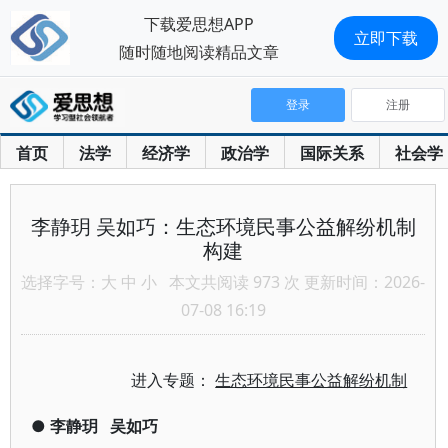
下载爱思想APP
立即下载
随时随地阅读精品文章
登录
注册
首页
法学
经济学
政治学
国际关系
社会学
李静玥 吴如巧：生态环境民事公益解纷机制
构建
选择字号：
大
中
小
本文共阅读 973 次 更新时间：2026-
07-08 16:19
进入专题：
生态环境民事公益解纷机制
●
李静玥
吴如巧