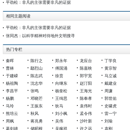
平劲松：非凡的主张需要非凡的证据
相同主题阅读
平劲松：非凡的主张需要非凡的证据
张同杰：以科学精神对待地外文明搜寻
热门专栏
秦晖
陈行之
郑永年
龙应台
丁学良
曹林
鄢烈山
傅国涌
陈嘉映
黄宗智
于建嵘
陈志武
徐贲
郭宇宽
马立诚
杨祖陶
沈志华
向继东
赵汀阳
戴建业
李昌平
张鸣
杨奎松
王海光
周濂
杨鹏
邓晓芒
王缉思
陈奉孝
郭世佑
马玲
王振东
狄马
袁伟时
史啸虎
熊培云
秋风
刘小枫
孟令伟
雷一宁
周枫
蒋兆勇
吴伟
沙叶新
刘瑜
葛剑雄
储昭根
吴稼祥
许之远
袁刚