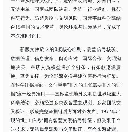
一旦证实地外文明存在，是否主动沟通、如何回应，
无法由单一国家或团队决定。为统一行业标准、规范
科研行为、防范舆论与文明风险，国际宇航科学院结
合15年间的技术变革、舆论环境与国际格局，完成了
本次准则修订。
8项核心准则，覆盖信号核验、
新版文件确立的
数据管理、信息发布、舆论应对、国际合作、文明沟
通决策、科研人员权益保护全链条，各条款逻辑贯
通、互为支撑，为全球深空搜寻建立完整行为框架。
在科学证据层面，文件重申“非凡的主张需要非凡的证
据”这一经典准则——宣称发现地外文明是世界级重大
科学结论，必须经过多类设备重复观测、多家团队交
叉验证，形成完整证据链后方可对外发声。1977年出
现的“哇！信号”拥有智慧文明信号特征，但受限于当
时技术，无法重复观测与交叉验证，至今来源成谜。