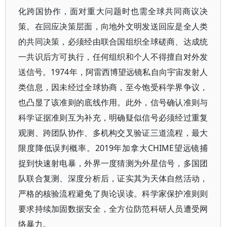
化跨国协作，面对重大问题时也需全球共同商议决
策。在回应决策层面，向地外文明发送回应是全人类
的共同决策，必须经由联合国组织全球磋商、达成统
一共识后方可执行，任何组织和个人不得擅自对外发
送信号。1974年，阿雷西博望远镜私自向宇宙发射人
类信息，因未经过全球协商，至今饱受科学界争议，
也凸显了该准则的底线作用。此外，信号确认准则与
科学证据准则互为补充，明确疑似信号必须经过重复
观测、跨团队协作、多机构交叉验证三道流程，最大
限度降低误判概率。2019年加拿大CHIME望远镜捕
捉到快速射电暴，外界一度猜测为外星信号，多国团
队联合复测、深度分析后，证实其为天体自然活动，
严格的核验流程避免了舆论误读。科学家保护准则则
要求持续加固数据安全，全方位防范科研人员遭受网
络暴力。