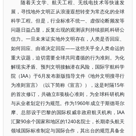
随着天文学、航天工程、无线电技术等快速发
展，寻找地外文明正从浪漫遐想转变为常态化的全球
科学工程。但是，行业标准不统一、虚假论断频发等
问题日益凸显，反复出现的观测误判持续损耗科研公
信力。一旦未来证实地外文明存在，人类是否回应、
——这些关乎全人类命运的
如何回应、由谁决定回应
重大议题，迫切需要全球共同遵循的行为准则。为化
解现实矛盾、预判文明接触潜在风险，国际宇航科学
院（IAA）于6月发布新版指导文件《地外文明搜寻行
为准则宣言》（以下简称《宣言》），这是时隔15年
的首次修订，共确立8项核心准则，为全球科研机构
与从业者划定行为规范。作为1960年成立于斯德哥尔
摩、总部设于巴黎的国际权威非政府航天机构，IAA
汇聚90余个国家和地区的1240名院士，长期牵头航天
领域国际标准制定与国际合作，其出台的规范具备全