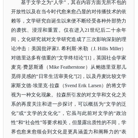
基于文学之为
“人学”，其在内容方面无所不包的
开放性以及在当今时代愈来愈凸显的对传播技术的依
赖等，文学研究自诞生以来便不断经受各种外部势力
的袭扰、浸淫和重置。仅在进入21世纪后二十余年
间，文化研究就对文学研究造成了三次影响深刻的理
论冲击：美国批评家J. 希利斯·米勒（J. Hillis Miller）
对德里达多有借重的“文学终结论”[1]，英国社会学家
麦克·费瑟斯通（Mike Featherstone）从鲍德里亚那儿
觅得灵感的“日常生活审美化”[2]，以及丹麦比较文学
家斯文德·埃里克·拉森（Svend Erik Larsen）的将文学
视为一种文化现象。拉森所引发的对文学和文化之关
系的再度关注和进一步探讨，可以概括为“文学的泛
化”或“文学的文化化”，它虽与此前对文学的“政治
性”和“社会性”等要求相关，但显露出质性的不同，学
界也愈来愈领会到文化是更具涵盖力和阐释力的“表