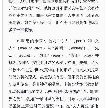
他“关心如何记录在他看来最值得拥有的那些经验，
并使之永恒化”[26]。或许这并不是说文学艺术没有特
殊的审美价值，而是说审美价值即人生价值，或者说
美即善。如果美不等于善，那么美可能只是显得比善
多了一重装饰。
19世纪的卡莱尔曾将“诗人”（poet）和“文
人”（man of letters）与“神明”（divinity）、“先
知”（prophet）、“教士”（priest）、“帝王”（king）并
称为“英雄”。按照卡莱尔的观察，神明、先知、诗人
和教士不过是旧时代英雄的不同形式，而文人则是新
时代的英雄形式。虽然形式有变，但不变的是英雄的
职责和使命，是其神圣的品性。卡莱尔满怀崇敬之情
地讴歌新时代的文人，称他们是“永恒的教士”，是“世
界之光”，犹如“一擎神圣的火柱，引导世人在黑暗的
朝圣路上穿过时间的荒漠”[27]。在“文人英雄”的名