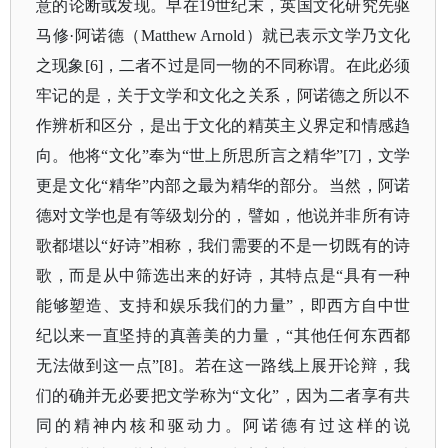
意的论断或发现。早在19世纪末，英国文化研究先驱
马修·阿诺德（Matthew Arnold）就已表示文学乃文化
之现象[6]，二者不过是同一物的不同称谓。在此必须
牢记的是，关于文学和文化之关系，阿诺德之所以不
作辨析和区分，是出于文化的精英主义界定和情感趋
向。他将“文化”奉为“世上所思所言之精华”[7]，文学
更是文化“精华”内部之最为精华的部分。当然，阿诺
德对文学也是有等级划分的，譬如，他说并非所有诗
歌都堪以“好诗”相称，我们需要的不是一切既有的诗
歌，而是从中筛选出来的好诗，其特点是“具有一种
能够塑造、支持和娱乐我们的力量”，即西方自中世
纪以来一直坚持的真善美的力量，“其他任何东西都
无法做到这一点”[8]。若在这一路线上展开论辩，我
们的确并无必要把文学称为“文化”，因为二者享有共
同的精神内核和驱动力。阿诺德有过这样的说