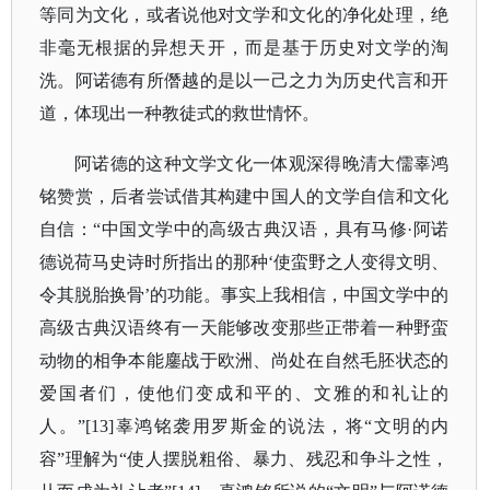
等同为文化，或者说他对文学和文化的净化处理，绝
非毫无根据的异想天开，而是基于历史对文学的淘
洗。阿诺德有所僭越的是以一己之力为历史代言和开
道，体现出一种教徒式的救世情怀。
阿诺德的这种文学文化一体观深得晚清大儒辜鸿
铭赞赏，后者尝试借其构建中国人的文学自信和文化
自信：
“中国文学中的高级古典汉语，具有马修·阿诺
德说荷马史诗时所指出的那种‘使蛮野之人变得文明、
令其脱胎换骨’的功能。事实上我相信，中国文学中的
高级古典汉语终有一天能够改变那些正带着一种野蛮
动物的相争本能鏖战于欧洲、尚处在自然毛胚状态的
爱国者们，使他们变成和平的、文雅的和礼让的
人。”[13]辜鸿铭袭用罗斯金的说法，将“文明的内
容”理解为“使人摆脱粗俗、暴力、残忍和争斗之性，