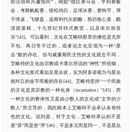
部活动和兴趣指向”，例如“德比赛马会，亨利赛艇
会，考斯帆船赛，猎松鸡日，足球决赛，赛狗节，弹
子球桌，飞镖盘，温斯利代尔奶酪，熟切卷心菜，醋
渍甜菜根，十九世纪哥特式教堂，以及埃尔加音
乐”[43]。可以看到，文化在艾略特那里仿佛也是无所
不包、再日常不过的，或者说文化呈现为一种“星
丛”般的存在。但与威廉斯民主性的文化观念不同，
艾略特的文化由宗教或卡莱尔所说的“神性”所统御，
各种文化形式看似呈星丛状，实为阿多诺视为与星丛
相对立的金字塔般的存在[44]。艾略特坚持“一个民族
的文化是其宗教的一种化身（incarnation）”[45]，而
一种文化的整体性又是由少数人的文化或“文学的少
数人”所主导的，因此根本上艾略特不会承认各有特
色的文化。说到底，对于文化，艾略特承认的不是
差“异”而是差“序”[46]，不是多元而是同一，不是星丛