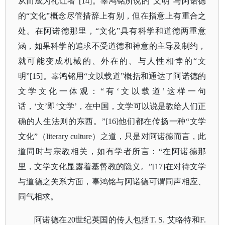
从而成为礼让者”[14]。辜鸿铭所说的“文明”与阿诺德
的“文化”概念尽管措辞上有别，但在指意上有重合之
处。在阿诺德那里，“文化”具有科学和道德两重意
涵，如果科学的追求不受道德和神意的主导及制约，
就可能变成机械的、外在的、与人性相悖的“文
明”[15]。辜鸿铭用“文以载道”概括和通达了阿诺德的
文学文化一体观：“有‘文以载道’这样一句
话，‘文’即‘文学’，在中国，文学可以说是教给人们正
确的人生法则的东西。”[16]他们都在传扬一种“文学
文化”（literary culture）之道，只是对阿诺德而言，此
道同时与宗教相关，如有学者所言：“在阿诺德那
里，文学文化显露着基督教的隐义。”[17]在对待文学
与道德之关系方面，辜鸿铭与阿诺德可谓同声相应、
同气相求。
阿诺德在
20世纪英国的传人包括T. S. 艾略特和F.