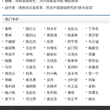
杨曦：深耕基础研究，为大国重器淬炼“钢筋铁骨”
赵竹青：两枚菲尔兹奖章，照见中国基础研究的“静水深流”
热门专栏
秦晖
陈行之
郑永年
龙应台
丁学良
曹林
鄢烈山
傅国涌
陈嘉映
黄宗智
于建嵘
陈志武
徐贲
郭宇宽
马立诚
杨祖陶
沈志华
向继东
赵汀阳
戴建业
李昌平
张鸣
杨奎松
王海光
周濂
杨鹏
邓晓芒
王缉思
陈奉孝
郭世佑
马玲
王振东
狄马
袁伟时
史啸虎
熊培云
秋风
刘小枫
孟令伟
雷一宁
周枫
蒋兆勇
吴伟
沙叶新
刘瑜
葛剑雄
储昭根
吴稼祥
许之远
袁刚
杨小凯
吴励生
朱学勤
潘维
郑秉文
莫于川
羽之野
谢志浩
孙立平
杨光