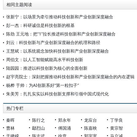
相同主题阅读
张新宁：以场景为牵引推动科技创新和产业创新深度融合
彭一杰：科研诚信是科技创新的根基
陈劲 王元地：把“1”拉长推进科技创新和产业创新深度融合
刘云：科技创新与产业创新深度融合的机理和路径
王慧斌：以系统观念加快科技创新和产业创新深度融合
周伯文：以人工智能赋能高水平科技创新
陆园园：推进以科技创新为核心的全面创新
赵宇亮院士：深刻把握推动科技创新和产业创新深度融合的内在逻辑
杨桦 于帅：为AI创新系好“第一粒扣子”
朱美芳：扎扎实实以科技创新支撑和引领中国式现代化
热门专栏
秦晖
陈行之
郑永年
龙应台
丁学良
曹林
鄢烈山
傅国涌
陈嘉映
黄宗智
于建嵘
陈志武
徐贲
郭宇宽
马立诚