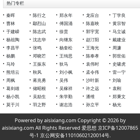
热门专栏
秦晖
陈行之
郑永年
龙应台
丁学良
曹林
鄢烈山
傅国涌
陈嘉映
黄宗智
于建嵘
陈志武
徐贲
郭宇宽
马立诚
杨祖陶
沈志华
向继东
赵汀阳
戴建业
李昌平
张鸣
杨奎松
王海光
周濂
杨鹏
邓晓芒
王缉思
陈奉孝
郭世佑
马玲
王振东
狄马
袁伟时
史啸虎
熊培云
秋风
刘小枫
孟令伟
雷一宁
周枫
蒋兆勇
吴伟
沙叶新
刘瑜
葛剑雄
储昭根
吴稼祥
许之远
袁刚
杨小凯
吴励生
朱学勤
潘维
郑秉文
莫于川
羽之野
谢志浩
孙立平
杨光
Powered by aisixiang.com Copyright © 2026 by
aisixiang.com All Rights Reserved 爱思想 京ICP备12007865
号-1 京公网安备11010602120014号.