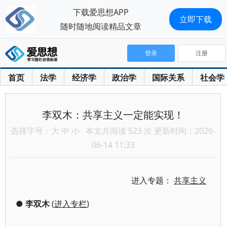
下载爱思想APP
立即下载
随时随地阅读精品文章
登录
注册
首页
法学
经济学
政治学
国际关系
社会学
李双木：共享主义一定能实现！
选择字号：
大
中
小
本文共阅读 523 次 更新时间：2026-
06-14 11:33
进入专题：
共享主义
●
李双木
(
进入专栏
)