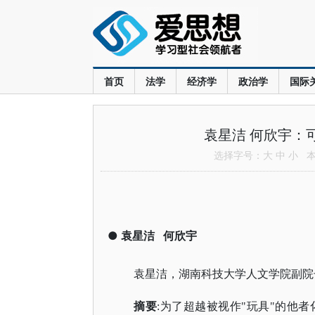
首页
法学
经济学
政治学
国际
袁星洁 何欣宇：
选择字号：
大
中
小
本文
●
袁星洁
何欣宇
袁星洁，湖南科技大学人文学院副院
摘要
:为了超越被视作"玩具"的他