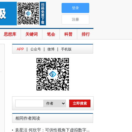
登录
注册
思想库
关键词
笔会
科普
排行
|
|
|
APP
公众号
微博
手机版
相同作者阅读
袁星洁 何欣宇：可供性视角下虚拟数字人的身份建构