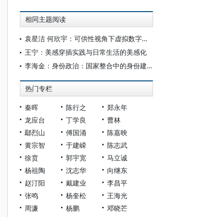
相同主题阅读
袁星洁 何欣宇：可供性视角下虚拟数字人的身份建构
王宁：美感穿插实践与日常生活的美感化
李海金：身份政治：国家整合中的身份建构——对土改时期阶级划分的政治社会学分析
热门专栏
秦晖
陈行之
郑永年
龙应台
丁学良
曹林
鄢烈山
傅国涌
陈嘉映
黄宗智
于建嵘
陈志武
徐贲
郭宇宽
马立诚
杨祖陶
沈志华
向继东
赵汀阳
戴建业
李昌平
张鸣
杨奎松
王海光
周濂
杨鹏
邓晓芒