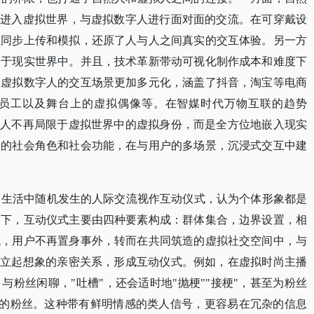
"进入虚拟世界，与虚拟数字人进行面对面的交流。在可穿戴设
以同步上传和模拟，还原了人与人之间真实的交互体验。另一方
身于现实世界中。并且，技术革新带动可视化制作成本和难度下
，虚拟数字人的交互场景更加多元化，涵盖了抖音，淘宝等电商
员工以及舞台上的虚拟偶像等。在智媒时代万物互联的趋势
字人不再局限于虚拟世界中的虚拟身份，而是全方位地嵌入现实
同的社会角色和社会功能，在与用户的多场景，沉浸式交互中建
lins)将日常生活中随机发生的人际交流视作互动仪式，认为个体形象都是
架下，互动仪式主要由四种要素构成：群体集合，边界设置，相
代，用户不再置身事外，转而在共同筑造的虚拟社交空间中，与
建立起想象的亲密关系，形成互动仪式。例如，在虚拟时尚主播
粉丝闲聊，"吐槽"，还会适时地"抛梗""接梗"，甚至为粉丝
万的粉丝。这种带有鲜明情感的类人信号，更容易在冗杂的信息