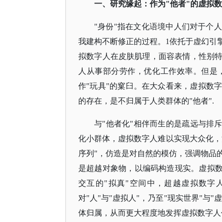
一、研究缘起：作为
"他者"的虚拟
"身份"指在文化语境中人们对于个
我建构不断修正的过程。1依托于
虚幻引
拟数字人在皮肤肌理，面容表情，性别
人从事部分劳作，优化工作效率。但是
作
"玩具"的窠臼。在大众看来，虚拟数
的存在，是不归属于人类群体的"他者".
与
"他者化"相伴而生的是疏远与排
化小群体，虚拟数字人难以实现大众化，流行化的"
序列"，仿造是对自然的模仿，强调物品
是超越对象物，以编码构造现实。虚拟数
交互的"拟真"空间中，超越虚拟数字
对"人"与"虚拟人"，乃至"现实世界"与
体归属，从而更大程度地发挥虚拟数字人