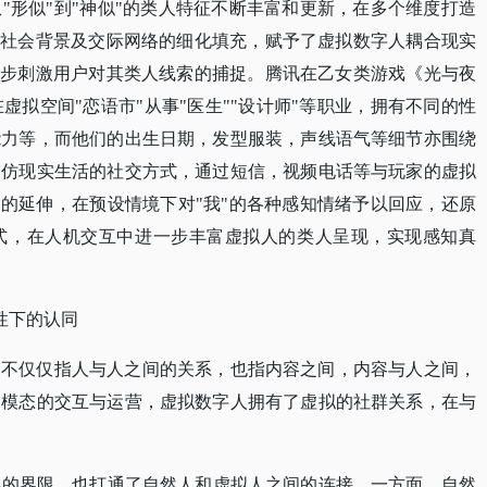
从
"形似"到"神似"的类人特征不断丰富和更新，在多个维度打造
对社会背景及交际网络的细化填充，赋予了虚拟数字人耦合现实
一步刺激用户对其类人线索的捕捉。腾讯在乙女类游戏《光与夜
虚拟空间"恋语市"从事"医生""设计师"等职业，拥有不同的性
能力等，而他们的出生日期，发型服装，声线语气等细节亦围绕
模仿现实生活的社交方式，通过短信，视频电话等与玩家的虚拟
力的延伸，在预设情境下对"我"的各种感知情绪予以回应，还原
式，在人机交互中进一步丰富虚拟人的类人呈现，实现感知真
性下的认同
，不仅仅指人与人之间的关系，也指内容之间，内容与人之间，
多模态的交互与运营，虚拟数字人拥有了虚拟的社群关系，在与
破了虚拟和现实的界限，也打通了自然人和虚拟人之间的连接。一方面，自然