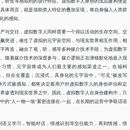
觉，听觉等感知到的设计特征。虚拟数字人身份的浅层建构便是
。具体而言，就是借助类人特征的叠加呈现，将自身编入人类群
化的感知。
生产与交往，虚拟数字人同样需要一个得以活动的生存空间。交
狂飙突进，催生了虚拟的元宇宙空间，与现实世界相互作用，相
数字再造，融合了视，听，感等多种媒介技术手段，为虚拟数字
或。随着媒介技术的深度参与，媒介逻辑正在潜移默化地嵌入现
介习惯，元宇宙将成为人们最主要的感知渠道之一。在福柯
见"象征着权力，但在全覆盖，沉浸式，具身化的元宇宙中，"可见"被改写
何种方式被感知，都将决定着用户对虚拟数字人的身份评估和定
世界渗透到现实世界之中。因此，虚拟数字人在身份建构中，只
中的"人一物一场"紧密连接在-一起，在长期的运营中争取话语
到语义学习，智能对话，情感识别等交往能力，再到情感，情