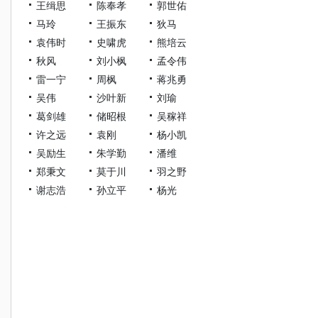
王缉思
陈奉孝
郭世佑
马玲
王振东
狄马
袁伟时
史啸虎
熊培云
秋风
刘小枫
孟令伟
雷一宁
周枫
蒋兆勇
吴伟
沙叶新
刘瑜
葛剑雄
储昭根
吴稼祥
许之远
袁刚
杨小凯
吴励生
朱学勤
潘维
郑秉文
莫于川
羽之野
谢志浩
孙立平
杨光