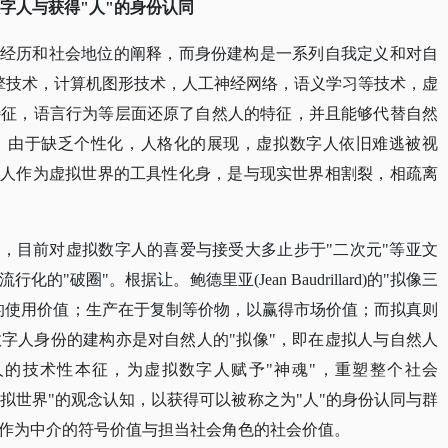
数字人与获得"人"的身份认同
人经历和社会地位的阐释，而身份建构是一系列自我定义和对自
擎技术
，计算机图形技术，人工神经网络，语义学习等技术，虚
特征，语言行为等层面还原了自然人的特征，并且能够代替自然
，由于缺乏个性化，人格化的展现，虚拟数字人依旧难逃被视
字人作为虚拟世界的工具性化身，是与现实世界相割裂，相疏离
斥，目前对虚拟数字人的喜爱与接受大多止步于"二次元"等亚文
破圈"。根据让。鲍德里亚(Jean Baudrillard)的"拟像三
的使用价值；生产在于复制等价物，以赢得市场价值；而拟真则
字人身份的建构亦是对自然人的"拟像"，即在虚拟人与自然人
人的技术性本征，为虚拟数字人赋予"神魂"，重塑整个社会
"虚拟世界"的观念认知，以获得可以被称之为"人"的身份认同与群
作为中介的符号价值与担当社会角色的社会价值。